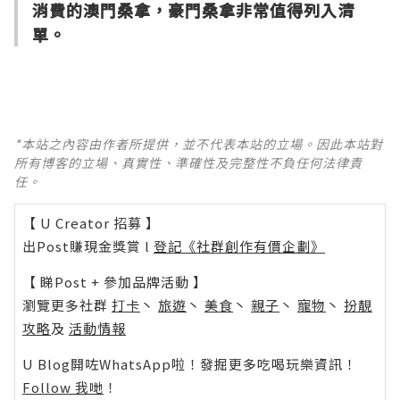
消費的澳門桑拿，豪門桑拿非常值得列入清
單。
*本站之內容由作者所提供，並不代表本站的立場。因此本站對
所有博客的立場、真實性、準確性及完整性不負任何法律責
任。
【 U Creator 招募 】
出Post賺現金獎賞 l
登記《社群創作有價企劃》
【 睇Post + 參加品牌活動 】
瀏覽更多社群
打卡
丶
旅遊
丶
美食
丶
親子
丶
寵物
丶
扮靚
攻略
及
活動情報
U Blog開咗WhatsApp啦！發掘更多吃喝玩樂資訊！
Follow 我哋
！