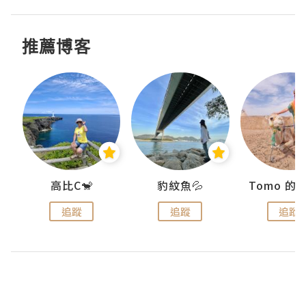
推薦博客
)
高比C🐒
豹紋魚💦
追蹤
追蹤
追蹤