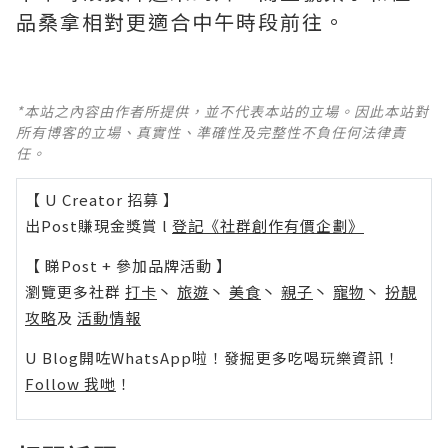
品桑拿相對更適合中午時段前往。
*本站之內容由作者所提供，並不代表本站的立場。因此本站對
所有博客的立場、真實性、準確性及完整性不負任何法律責
任。
【 U Creator 招募 】
出Post賺現金獎賞 l
登記《社群創作有價企劃》
【 睇Post + 參加品牌活動 】
瀏覽更多社群
打卡
丶
旅遊
丶
美食
丶
親子
丶
寵物
丶
扮靚
攻略
及
活動情報
U Blog開咗WhatsApp啦！發掘更多吃喝玩樂資訊！
Follow 我哋
！