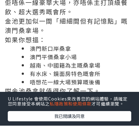
佢唔係一線豪華大場，亦唔係主打頂級餐
飲、超大選秀嘅會所。
金池更加似一間「細細間但有記憶點」嘅
澳門桑拿場。
如果你想搵：
澳門新口岸桑拿
澳門平價桑拿小場
越南、中國籍為主嘅桑拿場
有水床、鏡面房特色嘅會所
唔想花一線大場預算嘅後備
咁金池桑拿就值得你了解一下。
U Lifestyle 會使用Cookies來改善您的網站體驗，請確定
您同意接受本網站之
私隱政策和使用條款
才可繼續瀏覽。
我已閱讀及同意