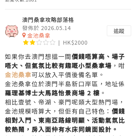
澳門桑拿攻略部落格
發佈於 2026.05.14
追蹤
金池桑拿
HK$2000
如果你去澳門想搵一間
價錢唔算高、場子
唔大、但氣氛比較有趣嘅小型桑拿場
，咁
金池桑拿
可以放入平價後備名單。
金池桑拿位於澳門半島新口岸區，地址係
羅理基博士大馬路怡景商場 2 樓
。
相比壹號、帝湖、豪門呢類大型熱門場，
金池規模唔算大，但佢有自己特色：
價錢
相對入門、東南亞路線明顯、活動氣氛比
較熱鬧，房入面仲有水床同鏡面設計。