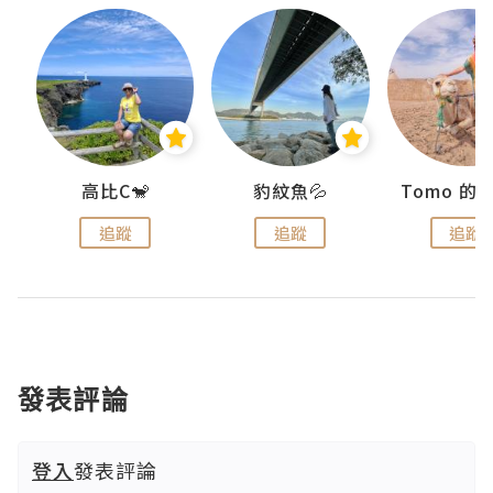
)
高比C🐒
豹紋魚💦
追蹤
追蹤
追蹤
發表評論
登入
發表評論