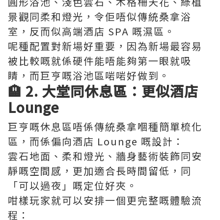
圓形浴池、淺色雲石、木格柵天花、綠植
景觀同柔和燈光，令佢唔似傳統桑拿浴
室，反而似高端酒店 SPA 嘅濕區。
呢種配置對新場好重要，因為新場最容易
被比較嘅就係硬件能唔能夠第一眼就吸
睛，而巨亨嘅浴池區啱啱好做到。
🏨 2. 大堂同休息區：更似酒店
Lounge
巨亨嘅休息區唔係傳統桑拿嗰種簡單梳化
區，而係偏向酒店 Lounge 嘅設計：
雲石地面、柔和燈光、牆身藝術裝飾同安
靜嘅空間感，更加適合長時間留低，同
「可以過夜」嘅定位好夾。
咁樣玩家就可以安排一個更完整嘅體驗流
程：