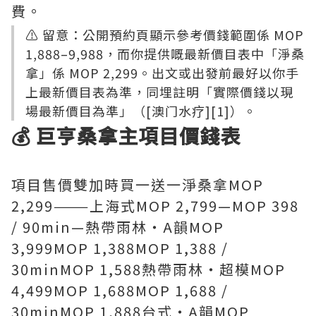
費。
⚠️ 留意：公開預約頁顯示參考價錢範圍係 MOP
1,888–9,988，而你提供嘅最新價目表中「淨桑
拿」係 MOP 2,299。出文或出發前最好以你手
上最新價目表為準，同埋註明「實際價錢以現
場最新價目為準」（[澳门水疗][1]）。
💰 巨亨桑拿主項目價錢表
項目售價雙加時買一送一淨桑拿MOP
2,299———上海式MOP 2,799—MOP 398
/ 90min—熱帶雨林・A韻MOP
3,999MOP 1,388MOP 1,388 /
30minMOP 1,588熱帶雨林・超模MOP
4,499MOP 1,688MOP 1,688 /
30minMOP 1,888台式・A韻MOP