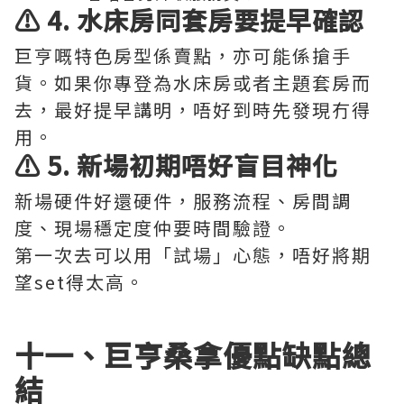
⚠️ 4. 水床房同套房要提早確認
巨亨嘅特色房型係賣點，亦可能係搶手
貨。如果你專登為水床房或者主題套房而
去，最好提早講明，唔好到時先發現冇得
用。
⚠️ 5. 新場初期唔好盲目神化
新場硬件好還硬件，服務流程、房間調
度、現場穩定度仲要時間驗證。
第一次去可以用「試場」心態，唔好將期
望set得太高。
十一、巨亨桑拿優點缺點總
結