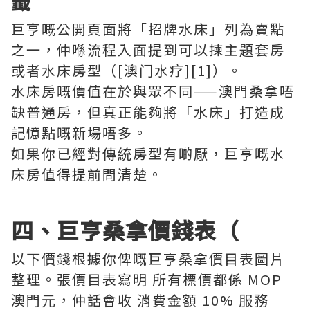
籤
巨亨嘅公開頁面將「招牌水床」列為賣點
之一，仲喺流程入面提到可以揀主題套房
或者水床房型（[澳门水疗][1]）。
水床房嘅價值在於與眾不同——澳門桑拿唔
缺普通房，但真正能夠將「水床」打造成
記憶點嘅新場唔多。
如果你已經對傳統房型有啲厭，巨亨嘅水
床房值得提前問清楚。
四、巨亨桑拿價錢表（
以下價錢根據你俾嘅巨亨桑拿價目表圖片
整理。張價目表寫明 所有標價都係 MOP
澳門元，仲話會收 消費金額 10% 服務