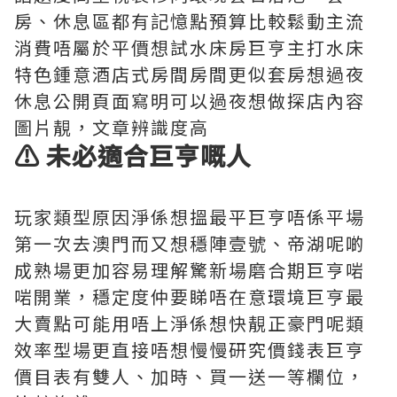
房、休息區都有記憶點預算比較鬆動主流
消費唔屬於平價想試水床房巨亨主打水床
特色鍾意酒店式房間房間更似套房想過夜
休息公開頁面寫明可以過夜想做探店內容
圖片靚，文章辨識度高
⚠️ 未必適合巨亨嘅人
玩家類型原因淨係想搵最平巨亨唔係平場
第一次去澳門而又想穩陣壹號、帝湖呢啲
成熟場更加容易理解驚新場磨合期巨亨啱
啱開業，穩定度仲要睇唔在意環境巨亨最
大賣點可能用唔上淨係想快靚正豪門呢類
效率型場更直接唔想慢慢研究價錢表巨亨
價目表有雙人、加時、買一送一等欄位，