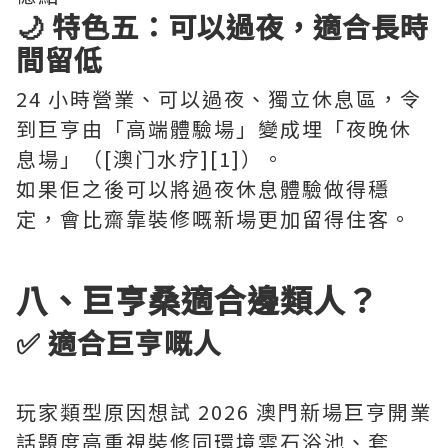
🌙 特色五：可以過夜，適合長時
間留低
24 小時營業、可以過夜、獨立休息區，令
到巨亨由「高端體驗場」變成埋「夜晚休
息場」（[澳门水疗][1]）。
如果佢之後可以將過夜休息體驗做得穩
定，會比齋靠裝修嘅新場更加留得住客。
八、巨亨桑適合邊類人？
✅ 適合巨亨嘅人
玩家類型原因想試 2026 澳門新場巨亨開業
話題度高重視裝修同環境雲石浴池、套