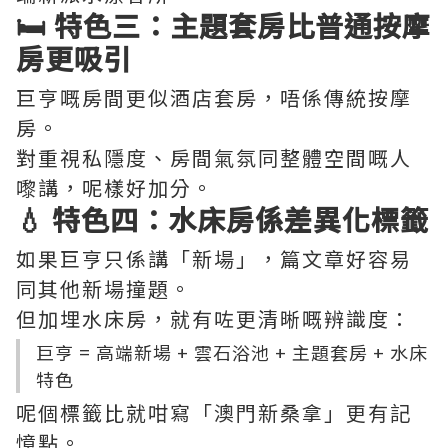
🛏️ 特色三：主題套房比普通按摩
房更吸引
巨亨嘅房間更似酒店套房，唔係傳統按摩
房。
對重視私隱度、房間氣氛同整體空間嘅人
嚟講，呢樣好加分。
💧 特色四：水床房係差異化標籤
如果巨亨只係講「新場」，篇文章好容易
同其他新場撞題。
但加埋水床房，就有咗更清晰嘅辨識度：
巨亨 = 高端新場 + 雲石浴池 + 主題套房 + 水床
特色
呢個標籤比就咁寫「澳門新桑拿」更有記
憶點。