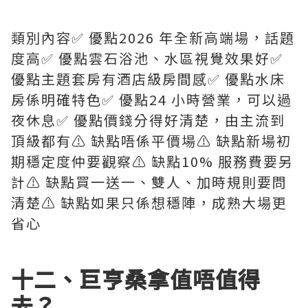
類別內容✅ 優點2026 年全新高端場，話題
度高✅ 優點雲石浴池、水區視覺效果好✅
優點主題套房有酒店級房間感✅ 優點水床
房係明確特色✅ 優點24 小時營業，可以過
夜休息✅ 優點價錢分得好清楚，由主流到
頂級都有⚠️ 缺點唔係平價場⚠️ 缺點新場初
期穩定度仲要觀察⚠️ 缺點10% 服務費要另
計⚠️ 缺點買一送一、雙人、加時規則要問
清楚⚠️ 缺點如果只係想穩陣，成熟大場更
省心
十二、巨亨桑拿值唔值得
去？