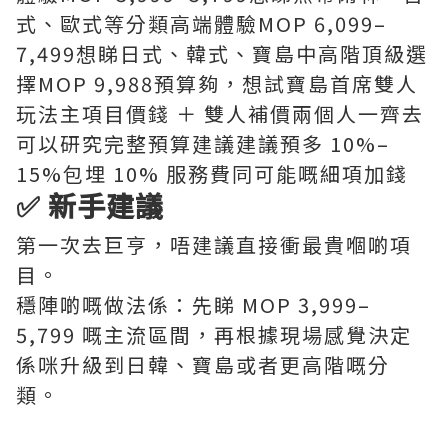
式、歐式等分類高端體驗MOP 6,099–
7,499想睇日式、韓式、寶島中高階頂級選
擇MOP 9,988預算夠，想試寶島首席雙人
玩法主項目價錢 ＋ 雙人補價兩個人一齊去
可以研究完整預算建議建議預多 10%–
15%包埋 10% 服務費同可能嘅細項加錢
✅ 新手建議
第一次去巨亨，唔建議直接衝最貴嗰啲項
目。
穩陣啲嘅做法係：先睇 MOP 3,999–
5,799 嘅主流區間，再根據現場感覺決定
係咪升級到日韓、寶島或者更高階嘅分
類。