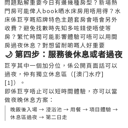
問題點解重要今日有邊幾種房型？新場熱
門房可能俾人book晒水床房用唔用得？水
床係巨亨嘅招牌特色主題套房會唔會另外
收費？避免找數時先知多咗錢使唔使等
房？繁忙時間可能影響體驗可唔可以用間
房過夜休息？對想留耐啲嘅人好重要
🌙 第四步：服務後休息或者過夜
巨亨其中一個加分位，係公開頁面話可以
過夜，仲有獨立休息區（[澳门水疗]
[1]）。
即係巨亨唔止可以短時間體驗，亦可以當
做夜晚休息方案：
晚飯後入場 → 浸浴池 → 用餐 → 項目體驗 →
休息區過夜 → 第二日走