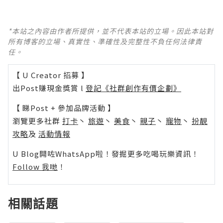
*本站之內容由作者所提供，並不代表本站的立場。因此本站對
所有博客的立場、真實性、準確性及完整性不負任何法律責
任。
【 U Creator 招募 】
出Post賺現金獎賞 l
登記《社群創作有價企劃》
【 睇Post + 參加品牌活動 】
瀏覽更多社群
打卡
丶
旅遊
丶
美食
丶
親子
丶
寵物
丶
扮靚
攻略
及
活動情報
U Blog開咗WhatsApp啦！發掘更多吃喝玩樂資訊！
Follow 我哋
！
相關話題