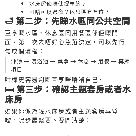
水床房使唔使提早約？
可唔可以過夜？休息區有冇位？
🛁 第二步：先睇水區同公共空間
巨亨嘅水區、休息區同用餐區係佢嘅門
面。第一次去唔好心急落決定，可以先行
勻成個流程：
沖涼 → 浸浴池 → 桑拿 → 休息 → 用餐 → 再揀
項目
咁樣更容易判斷巨亨啱唔啱自己。
🛏️ 第三步：確認主題套房或者水
床房
如果你係為咗水床房或者主題套房專登
嚟，呢步最緊要。要問清楚：