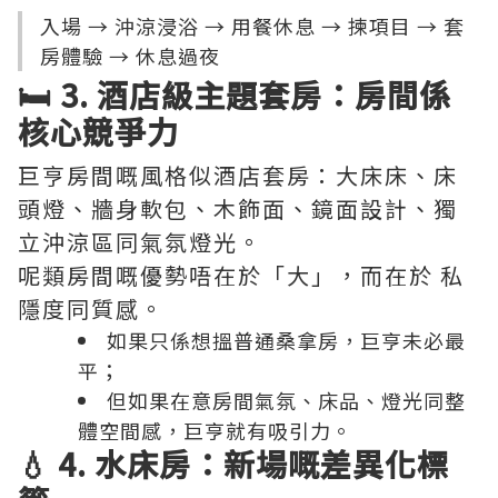
入場 → 沖涼浸浴 → 用餐休息 → 揀項目 → 套
房體驗 → 休息過夜
🛏️ 3. 酒店級主題套房：房間係
核心競爭力
巨亨房間嘅風格似酒店套房：大床床、床
頭燈、牆身軟包、木飾面、鏡面設計、獨
立沖涼區同氣氛燈光。
呢類房間嘅優勢唔在於「大」，而在於 私
隱度同質感。
如果只係想搵普通桑拿房，巨亨未必最
平；
但如果在意房間氣氛、床品、燈光同整
體空間感，巨亨就有吸引力。
💧 4. 水床房：新場嘅差異化標