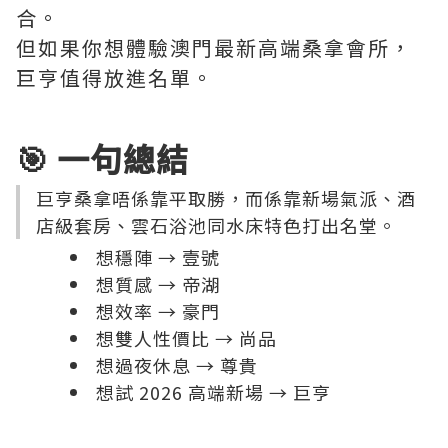
合。
但如果你想體驗澳門最新高端桑拿會所，
巨亨值得放進名單。
🎯 一句總結
巨亨桑拿唔係靠平取勝，而係靠新場氣派、酒
店級套房、雲石浴池同水床特色打出名堂。
想穩陣 → 壹號
想質感 → 帝湖
想效率 → 豪門
想雙人性價比 → 尚品
想過夜休息 → 尊貴
想試 2026 高端新場 → 巨亨