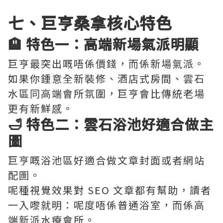
七、巨亨桑拿核心特色
🏨 特色一：高端新場氣派明顯
巨亨最突出嘅唔係價錢，而係新場氣派。
如果你鍾意全新裝修、酒店式房間、雲石
水區同高端會所氛圍，巨亨會比傳統老場
更有新鮮感。
🛁 特色二：雲石浴池好適合做主
圖
巨亨嘅浴池區好適合做文章封面或者網站
配圖。
呢種視覺效果對 SEO 文章都有幫助，讀者
一入嚟就明：呢度唔係普通浴室，而係高
端新派水療會所。