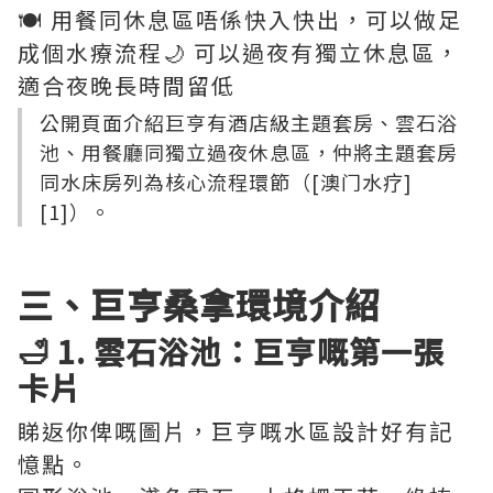
🍽️ 用餐同休息區唔係快入快出，可以做足
成個水療流程🌙 可以過夜有獨立休息區，
適合夜晚長時間留低
公開頁面介紹巨亨有酒店級主題套房、雲石浴
池、用餐廳同獨立過夜休息區，仲將主題套房
同水床房列為核心流程環節（[澳门水疗]
[1]）。
三、巨亨桑拿環境介紹
🛁 1. 雲石浴池：巨亨嘅第一張
卡片
睇返你俾嘅圖片，巨亨嘅水區設計好有記
憶點。