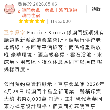
發佈於 2026.05.06
追蹤
澳門桑拿－桑拿｜澳門旅遊｜
澳門住宿
HK$3000
巨亨桑拿
Empire Sauna 係澳門近期幾有
話題嘅新派高端桑拿會所。佢唔行傳統老
場路線，亦唔靠平價搶客，而係將重點放
喺 豪華環境、酒店級套房、雲石浴池、水
床房、用餐區、獨立休息區同可以過夜 呢
幾樣嘢度。
公開預約頁資料顯示，巨亨桑拿喺 2026年
4月29日 喺澳門半島全新開業，聲稱斥資
大約 港幣8,000萬 打造，主打現代奢華同
東方禪意設計風格。個頁面亦寫明巨亨