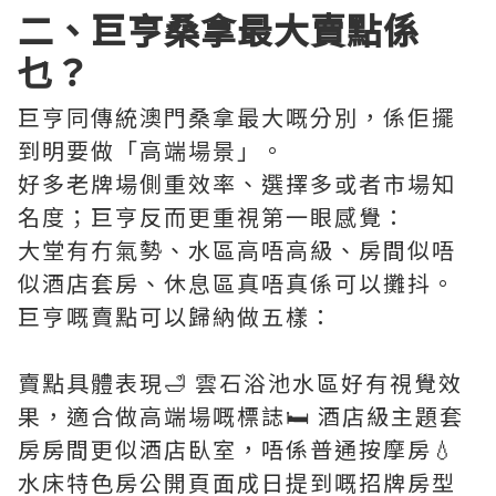
二、巨亨桑拿最大賣點係
乜？
巨亨同傳統澳門桑拿最大嘅分別，係佢擺
到明要做「高端場景」。
好多老牌場側重效率、選擇多或者市場知
名度；巨亨反而更重視第一眼感覺：
大堂有冇氣勢、水區高唔高級、房間似唔
似酒店套房、休息區真唔真係可以攤抖。
巨亨嘅賣點可以歸納做五樣：
賣點具體表現🛁 雲石浴池水區好有視覺效
果，適合做高端場嘅標誌🛏️ 酒店級主題套
房房間更似酒店臥室，唔係普通按摩房💧
水床特色房公開頁面成日提到嘅招牌房型