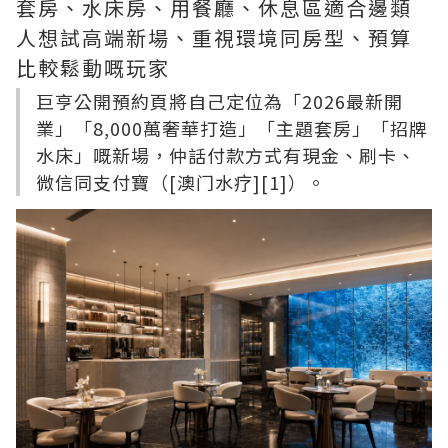
套房、水床房、用餐廳、休息區適合邊類
人想試高端新場、重視環境同房型、預算
比較鬆動嘅玩家
巨亨公開預約頁將自己定位為「2026最新開
業」「8,000萬奢華打造」「主題套房」「招牌
水床」嘅新場，仲話付款方式有現金、刷卡、
微信同支付寶（[澳门水疗][1]）。