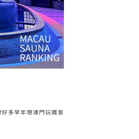
對好多早年嚟澳門玩嘅客