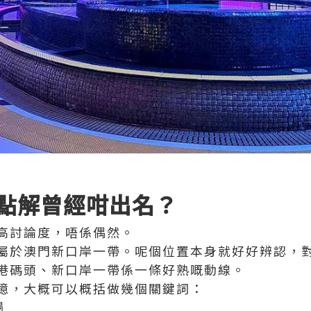
點解曾經咁出名？
高討論度，唔係偶然。
屬於澳門新口岸一帶。呢個位置本身就好好辨認，
港碼頭、新口岸一帶係一條好熟嘅動線。
憶，大概可以概括做幾個關鍵詞：
場