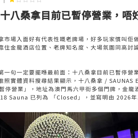
醒：十八桑拿目前已暫停營業，唔
拿市場入面好有代表性嘅老牌場，好多玩家慣叫佢
靠住金龍酒店位置、老牌知名度、大場氛圍同高討
第一句一定要擺喺最前面：十八桑拿目前已暫停營
實體資料搜尋結果顯示，十八桑拿 / SAUNAS E M
為 「暫停營業」，地址為澳門馬六甲街多個門牌，金
18 Sauna 已列為 「Closed」，並寫明由 20