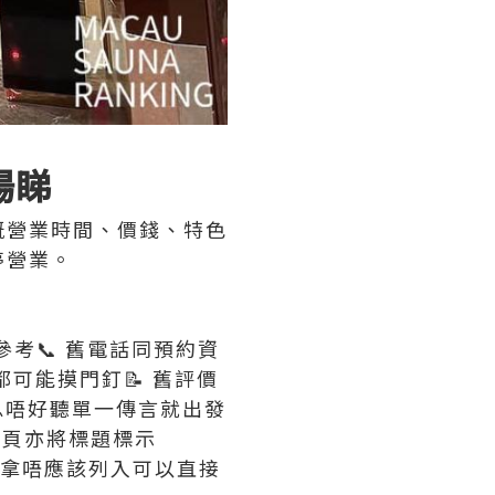
場睇
嘅營業時間、價錢、特色
停營業。
參考📞 舊電話同預約資
可能摸門釘📝 舊評價
息唔好聽單一傳言就出發
；同頁亦將標題標示
桑拿唔應該列入可以直接