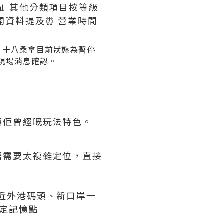
8 起📊 其他分類項目按等級
被公開資料提及⏰ 營業時間
。十八桑拿目前狀態為暫停
現場消息確認。
顧佢曾經嘅玩法特色。
唔需要太複雜定位，直接
便靠近外港碼頭、新口岸一
固定記憶點