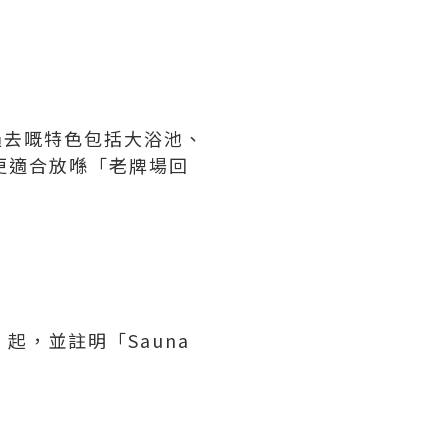
佢過去嘅特色包括大浴池、
家更適合放喺「老牌場回
P 起，並註明「Sauna