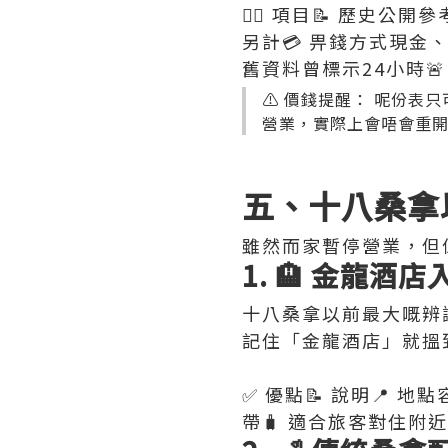
💆‍♂️ 項目📝 歷史公
另計💳 畀錢方式現金、
舊資料曾標示24小時
⚠️ 價錢提醒： 呢份
營業，實際上會唔會重
五、十八桑拿
雖然而家暫停營業，但
1. 🏨 金龍酒
十八桑拿以前最大嘅辨
記住「金龍酒店」就搵
✅ 優點📝 說明📍
帶🧳 適合旅客對住附