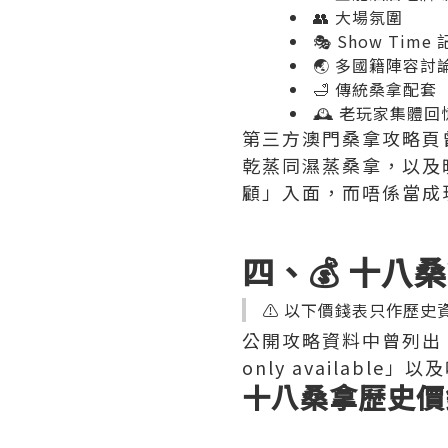
👥 大場氛圍
🎭 Show Time
🌏 多國籍陣容討
🛁 傳統桑拿配套
🕰️ 老玩家集體回
第三方澳門桑拿攻略頁曾
乾蒸同濕蒸桑拿，以及晚
顧」入面，而唔係當成
四、💰 十八
⚠️ 以下價錢表只作歷
公開攻略資料中曾列出，18
only availabl
十八桑拿歷史價