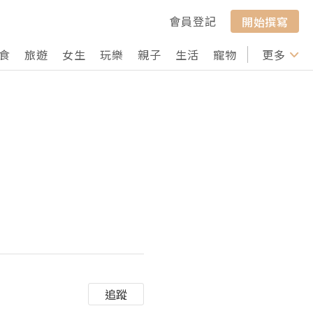
會員登記
開始撰寫
食
旅遊
女生
玩樂
親子
生活
寵物
行山
更多
打卡
追蹤