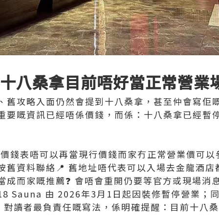
論：十八桑拿目前唔好當正常營業
、舊攻略入面仍然會提到十八桑拿，甚至仲會寫佢
重要嘅資訊已經唔係價錢，而係：十八桑拿已經暫
📋 舊價錢表唔可以再當現行價錢而家冇正常營業價可以
舊資料聯絡📍 舊地址唔代表可以入場去金龍酒店都
當成而家嘅推薦❓ 會唔會重開仍要等官方或現場消
 Sauna 由 2026年3月1日起因裝修暫停營業
因此，對讀者最負責任嘅寫法，係明確提醒：目前十八