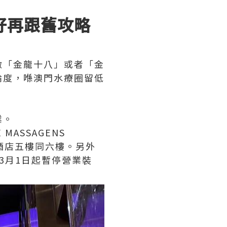
好再跟舊攻略
做「金龍十八」或者「金
論度，喺澳門水療圈留低
業。
ASSAGENS
龍酒店五樓同六樓。另外
26年3月1日起暫停營業裝