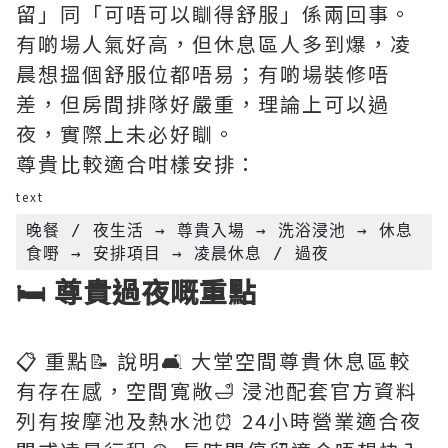
留」同「可唔可以瞓得舒服」係兩回事。
有啲場人氣好高，但休息區人多到爆，凌
晨想搵個舒服位都唔易；有啲場裝修唔
差，但房間排隊好嚴重，理論上可以過
夜，實際上未必好瞓。
尊貴比較適合咁樣安排：
text
晚餐 / 夜生活 → 尊貴入場 → 洗浴浸池 → 休息
🛏️ 尊貴過夜嘅重點
📋 重點📝 說明🛋️ 大堂空間尊貴休息區較
有存在感，空間寬敞🛁 浸池配套官方資料
列有按摩池及熱水池⏰ 24小時營業適合夜