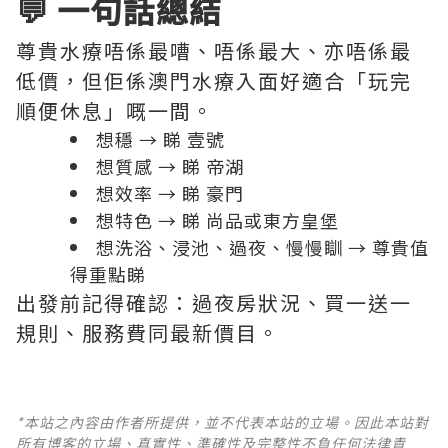
💬 一句話總結
尊貴水療唔係最嘈、唔係最大、亦唔係最
低價，但佢係澳門水療入面好適合「玩完
順便休息」嘅一間。
想穩 → 睇 壹號
想質感 → 睇 帝湖
想效率 → 睇 豪門
想特色 → 睇 尚品或東方皇堡
想洗浴、浸池、過夜、慢慢瞓 → 尊貴值
得重點睇
出發前記得確認：過夜房狀況、買一送一
規則、服務費同最新價目。
*本站之內容由作者所提供，並不代表本站的立場。因此本站對
所有博客的立場、真實性、準確性及完整性不負任何法律責