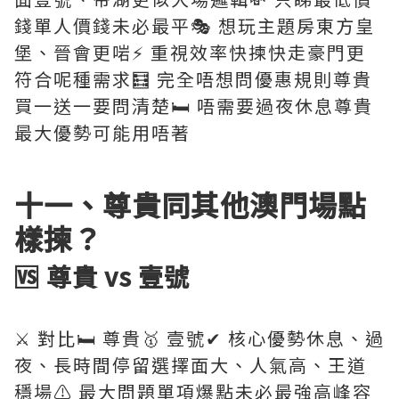
錢單人價錢未必最平🎭 想玩主題房東方皇
堡、晉會更啱⚡ 重視效率快揀快走豪門更
符合呢種需求🧮 完全唔想問優惠規則尊貴
買一送一要問清楚🛏️ 唔需要過夜休息尊貴
最大優勢可能用唔著
十一、尊貴同其他澳門場點
樣揀？
🆚 尊貴 vs 壹號
⚔️ 對比🛏️ 尊貴🥇 壹號✔ 核心優勢休息、過
夜、長時間停留選擇面大、人氣高、王道
穩場⚠️ 最大問題單項爆點未必最強高峰容