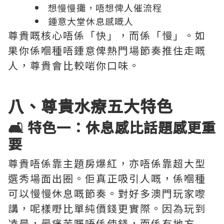
想慢慢攤，唔想俾人催流程
鍾意大堂休息感嘅人
尊貴嘅核心唔係「快」，而係「慢」。如
果你係嗰種唔鍾意俾熱門場節奏推住走嘅
人，尊貴會比較啱你口味。
八、尊貴水療五大特色
🛋️ 特色一：休息感比話題感更重
要
尊貴唔係靠主題房爆紅，亦唔係靠超大型
選秀場面出圈。佢真正吸引人嘅，係嗰種
可以慢慢休息嘅節奏。對好多澳門玩家嚟
講，呢樣嘢比單純價錢更實際。因為玩到
凌晨，最痛苦嘅唔係使錢，而係冇地方