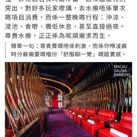
突出。對好多玩家嚟講，去水療唔係單次
嘅項目消費，而係一整晚嘅行程：沖涼、
浸池、食嘢、攤低休息，甚至直接過夜。
尊貴水療，正正係為呢類需求而生。
簡單一句：尊貴賣嘅唔係刺激，而係你喺凌晨
時分最需要嘅嗰份「舒服瞓一覺」嘅踏實感。