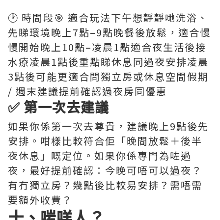
🕐 時間段🎯 適合玩法下午想靜靜哋洗浴、
先睇環境晚上7點–9點晚餐後放鬆，適合慢
慢開始晚上10點–凌晨1點適合夜生活後接
水療凌晨1點後重點睇休息同過夜安排凌晨
3點後可能更適合問獨立房或休息空間假期
/ 週末建議提前確認過夜房同優惠
✅ 第一次去建議
如果你係第一次去尊貴，建議晚上9點後先
安排。咁樣比較符合佢「晚間放鬆＋後半
夜休息」嘅定位。如果你係專門為咗過
夜，最好提前確認：今晚可唔可以過夜？
有冇獨立房？幾點後比較易安排？需唔需
要額外收費？
十、啱咩人？