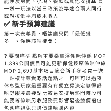
能涉及房間、小項、餐飲或其他安排👥 買
一送一玩法以當日政策為準適合兩人同行
或想拉低平均成本嘅人
✅ 新手預算建議
第一次去尊貴，唔建議只問「最低幾
多」。你應該咁樣問：
❓ 要問咩💡 點解重要桑拿浴係咪仲係 MOP
1,899公開價目可能更新保健按摩係咪仲係
MOP 2,699基本項目適合新手參考買一送
一點樣計尊貴嘅話題點之一可唔可以過夜
休息型玩家最重要有冇獨立房決定瞓得舒
唔舒服凌晨幾點比較易安排房熱門時段可
能要等係咪另收服務費影響最後總價禮包
包含咩避免只睇價錢唔睇內容