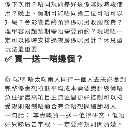
係下次用？唔同規則差好遠係咪限時段使
用？晚上、假期可能唔同第二位可唔可以
升級？會影響最終預算係咪另收服務費？
埋單容易超預期需唔需要預約？現場唔一
定可以即時安排過夜房係咪另計？休息型
玩法最重要
✅ 買一送一啱邊個？
👍 啱👎 唔太啱兩人同行一個人去未必食到
完整優惠想拉低平均成本需要識計總價唔
急住衝最高項目主流區間更好控制可以接
受規則限制唔適合完全唔想問細節嘅人
一句話： 尊貴嘅買一送一值得研究，但唔
好只睇廣告字眼，一定要將規則問清楚。