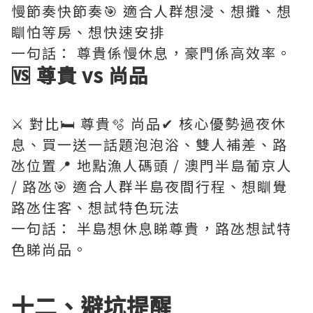
慢節奏快節奏🎯 適合人群想浸、想攤、想
瞓怕等房、想快速安排
一句話： 尊貴係慢休息，豪門係高效率。
🆚 尊貴 vs 尚品
⚔️ 對比🛏️ 尊貴🫧 尚品✔ 核心優勢過夜休
息、買一送一話題泡泡浴、雙人補差、路
氹位置📍 地點漁人碼頭 / 澳門半島葡京人
/ 路氹🎯 適合人群半島夜間行程、想瞓覺
路氹住客、想試特色玩法
一句話： 半島想休息睇尊貴，路氹想試特
色睇尚品。
十二、避坑提醒