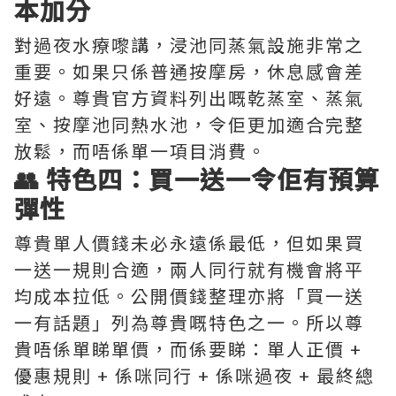
本加分
對過夜水療嚟講，浸池同蒸氣設施非常之
重要。如果只係普通按摩房，休息感會差
好遠。尊貴官方資料列出嘅乾蒸室、蒸氣
室、按摩池同熱水池，令佢更加適合完整
放鬆，而唔係單一項目消費。
👥 特色四：買一送一令佢有預算
彈性
尊貴單人價錢未必永遠係最低，但如果買
一送一規則合適，兩人同行就有機會將平
均成本拉低。公開價錢整理亦將「買一送
一有話題」列為尊貴嘅特色之一。所以尊
貴唔係單睇單價，而係要睇：單人正價 +
優惠規則 + 係咪同行 + 係咪過夜 + 最終總