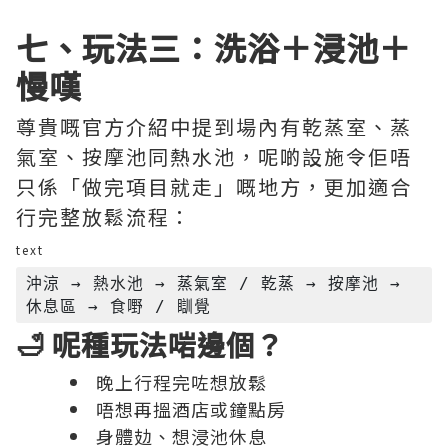
七、玩法三：洗浴＋浸池＋
慢嘆
尊貴嘅官方介紹中提到場內有乾蒸室、蒸
氣室、按摩池同熱水池，呢啲設施令佢唔
只係「做完項目就走」嘅地方，更加適合
行完整放鬆流程：
text
沖涼 → 熱水池 → 蒸氣室 / 乾蒸 → 按摩池 → 
🛁 呢種玩法啱邊個？
晚上行程完咗想放鬆
唔想再搵酒店或鐘點房
身體攰、想浸池休息