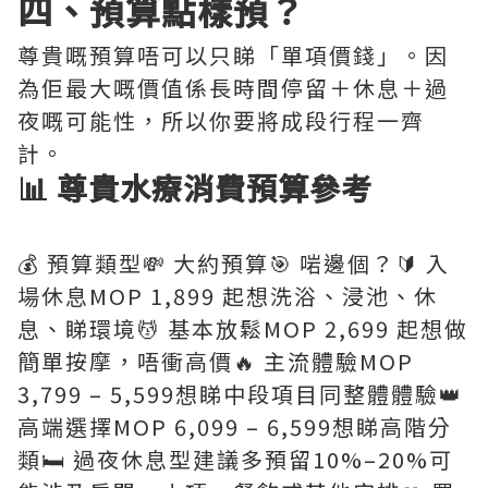
四、預算點樣預？
尊貴嘅預算唔可以只睇「單項價錢」。因
為佢最大嘅價值係長時間停留＋休息＋過
夜嘅可能性，所以你要將成段行程一齊
計。
📊 尊貴水療消費預算參考
💰 預算類型💸 大約預算🎯 啱邊個？🔰 入
場休息MOP 1,899 起想洗浴、浸池、休
息、睇環境💆 基本放鬆MOP 2,699 起想做
簡單按摩，唔衝高價🔥 主流體驗MOP
3,799 – 5,599想睇中段項目同整體體驗👑
高端選擇MOP 6,099 – 6,599想睇高階分
類🛏️ 過夜休息型建議多預留10%–20%可