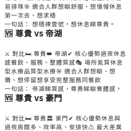
易排隊🎯 適合人群想瞓舒服、想慢慢休息
第一次去、想求穩
一句話： 想穩揀壹號，想休息睇尊貴。
🆚 尊貴 vs 帝湖
⚔️ 對比🛏️ 尊貴👑 帝湖✔ 核心優勢過夜休息
感餐飲、服務、整體質感🎭 場所氣質休息
型水療品質型水療🎯 適合人群想瞓、想
攤、想停留想享受完整服務同餐飲
一句話： 帝湖睇質感，尊貴睇瞓覺體感。
🆚 尊貴 vs 豪門
⚔️ 對比🛏️ 尊貴🏛️ 豪門✔ 核心優勢休息與
過夜房間多、效率高、安排快⚠️ 最大差異