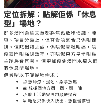
定位拆解：點解佢係「休息
型」場地？
好多澳門桑拿文章都將焦點放喺價錢、陣
容、項目分類上，但尊貴唔適合只係咁樣
睇。佢嘅獨特之處，係唔似壹號咁逼，唔
似豪門咁強調效率，亦唔似東方皇堡咁靠
主題房食氛圍。 佢更加似係澳門水療入面
嘅休息型場地。
佢最啱以下呢幾種需求：
🛁 想沖涼、浸池、桑拿放鬆
🛋️ 想搵個地方攤一攤、瞓一陣
🌙 晚上活動完咗想順便過夜
🍵 唔想只係快入快出，想慢慢停留