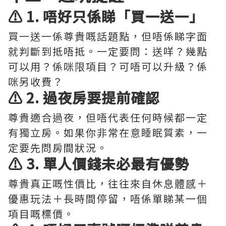
⚠️ 1. 唔好只係睇「買一送一」
買一送一係尊貴嘅話題點，但唔係睇字面
就判斷到抵唔抵。一定要問：送咩？幾點
可以用？係咪限項目？可唔可以升級？係
咪另收費？
⚠️ 2. 過夜房要提前確認
尊貴適合過夜，但唔代表任何時候都一定
有獨立房。如果你非常在意睡眠質素，一
定要先問房間狀況。
⚠️ 3. 單人價錢未必最有優勢
尊貴真正嘅性價比，往往來自休息體感＋
優惠玩法＋長時間停留，唔係單睇某一個
項目嘅標價。