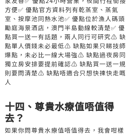
家友善✅ 優點24小時營業，夜間行程銜接
方便✅ 優點官方資料列有乾蒸室、蒸氣
室、按摩池同熱水池✅ 優點位於漁人碼頭
勵庭海景酒店，澳門半島動線較清楚✅ 優
點買一送一有話題，兩人同行可研究⚠️ 缺
點單人價錢未必最低⚠️ 缺點如果只睇技師
爆點，未必比一線大場強⚠️ 缺點過夜房同
獨立房安排要提前確認⚠️ 缺點買一送一規
則要問清楚⚠️ 缺點唔適合只想快揀快走嘅
人
十四、尊貴水療值唔值得
去？
如果你問尊貴水療值唔值得去，我會咁樣