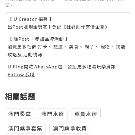
任。
【 U Creator 招募 】
出Post賺現金獎賞 l
登記《社群創作有價企劃》
【 睇Post + 參加品牌活動 】
瀏覽更多社群
打卡
丶
旅遊
丶
美食
丶
親子
丶
寵物
丶
扮靚
攻略
及
活動情報
U Blog開咗WhatsApp啦！發掘更多吃喝玩樂資訊！
Follow 我哋
！
相關話題
澳門桑拿
澳門水療
尊貴水療
澳門桑拿套票
澳門桑拿收費