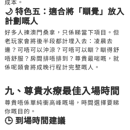
成本。
🌙 特色五：適合將「瞓覺」放入
計劃嘅人
好多人揀澳門桑拿，只係睇當下項目。但
老玩家會將後半段都計埋入去：凌晨去
邊？可唔可以沖涼？可唔可以瞓？瞓得舒
唔舒服？房間排唔排到？尊貴最啱嘅，就
係呢類會將成晚行程計完整嘅人。
九、尊貴水療最佳入場時間
尊貴唔係單純衝高峰嘅場，時間選擇要睇
你嘅目的。
🕒 到場時間建議