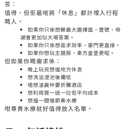
答：
值得，但佢最啱將「休息」都計埋入行程
嘅人。
如果你只係想睇最大選擇面，壹號、帝
湖會更加似大場答案。
如果你只係想追求效率，豪門更直接。
如果你想玩主題房，東方皇堡更啱。
但如果你嘅需求係：
晚上玩完想搵地方休息
想洗浴浸池後攤低
唔想凌晨仲要折騰酒店
想利用買一送一拉低平均成本
想搵一間慢節奏水療
咁尊貴水療就好值得放入名單。