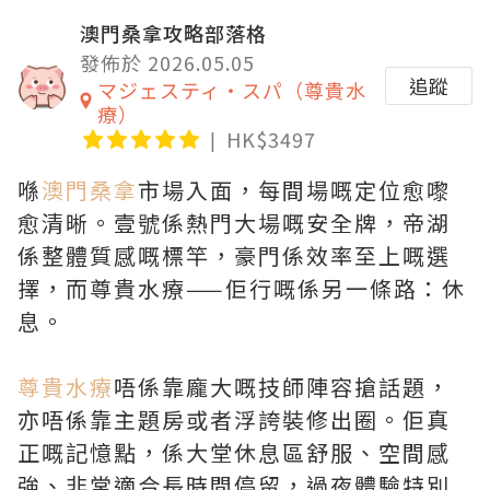
澳門桑拿攻略部落格
發佈於 2026.05.05
追蹤
マジェスティ・スパ（尊貴水
療）
HK$3497
喺
澳門桑拿
市場入面，每間場嘅定位愈嚟
愈清晰。壹號係熱門大場嘅安全牌，帝湖
係整體質感嘅標竿，豪門係效率至上嘅選
擇，而尊貴水療——佢行嘅係另一條路：休
息。
尊貴水療
唔係靠龐大嘅技師陣容搶話題，
亦唔係靠主題房或者浮誇裝修出圈。佢真
正嘅記憶點，係大堂休息區舒服、空間感
強、非常適合長時間停留，過夜體驗特別