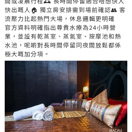
間或凌晨行程🕰️ 長時間停留適合唔想快入
快出嘅人🏠 獨立房安排需到場前確認👥 客
流壓力比起熱門大場，休息邏輯更明確
官方資料明確指出尊貴水療為24小時營
業，並設有乾蒸室、蒸氣室、按摩池和熱
水池，呢啲對長時間停留同夜間放鬆都係
極大嘅加分項。