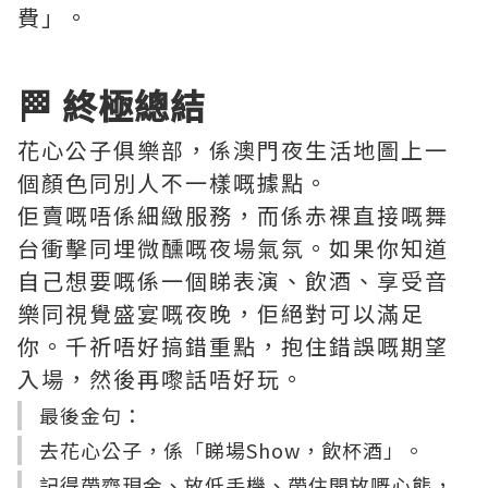
費」。
🏁 終極總結
花心公子俱樂部，係澳門夜生活地圖上一
個顏色同別人不一樣嘅據點。
佢賣嘅唔係細緻服務，而係赤裸直接嘅舞
台衝擊同埋微醺嘅夜場氣氛。如果你知道
自己想要嘅係一個睇表演、飲酒、享受音
樂同視覺盛宴嘅夜晚，佢絕對可以滿足
你。千祈唔好搞錯重點，抱住錯誤嘅期望
入場，然後再嚟話唔好玩。
最後金句：
去花心公子，係「睇場Show，飲杯酒」。
記得帶齊現金、放低手機、帶住開放嘅心態，