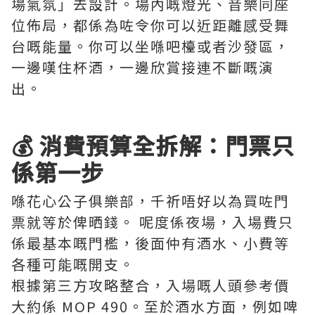
場氣氛」去設計。場內嘅燈光、音樂同座
位佈局，都係為咗令你可以近距離感受舞
台嘅能量。你可以坐喺吧檯或者沙發區，
一邊嘆住杯酒，一邊欣賞接連不斷嘅演
出。
💰 消費預算全拆解：門票只
係第一步
喺花心公子俱樂部，千祈唔好以為買咗門
票就等於俾晒錢。 呢度係夜場，入場費只
係最基本嘅門檻，後面仲有酒水、小費等
各種可能嘅開支。
根據第三方攻略整合，入場嘅人頭參考價
大約係 MOP 490。至於酒水方面，例如啤