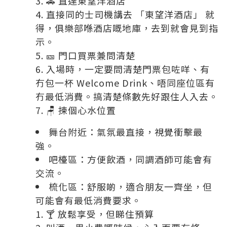
🚕 直達東望洋酒店
直接同的士司機講去 「東望洋酒店」 就
得，俱樂部喺酒店嘅地庫，去到就會見到指
示。
🎫 門口買票兼問清楚
入場時，一定要問清楚門票包咗咩、有
冇包一杯 Welcome Drink、唔同座位區有
冇最低消費。搞清楚條數先好跟住人入去。
🪑 揀個心水位置
舞台附近：氣氛最直接，視覺衝擊最
強。
吧檯區：方便飲酒，同調酒師可能會有
交流。
梳化區：舒服啲，適合朋友一齊坐，但
可能會有最低消費要求。
🍸 放鬆享受，但睇住預算