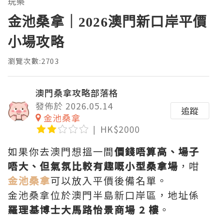
玩樂
金池桑拿｜2026澳門新口岸平價
小場攻略
瀏覽次數:2703
澳門桑拿攻略部落格
發佈於 2026.05.14
追蹤
金池桑拿
HK$2000
如果你去澳門想搵一間
價錢唔算高、場子
唔大、但氣氛比較有趣嘅小型桑拿場
，咁
金池桑拿
可以放入平價後備名單。
金池桑拿位於澳門半島新口岸區，地址係
羅理基博士大馬路怡景商場 2 樓
。