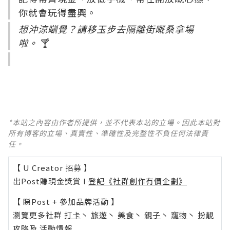
你就會玩得盡興。
想沖涼瞓覺？請移玉步去隔離街嘅桑拿場
啦。
🍸
*本站之內容由作者所提供，並不代表本站的立場。因此本站對
所有博客的立場、真實性、準確性及完整性不負任何法律責
任。
【 U Creator 招募 】
出Post賺現金獎賞 l
登記《社群創作有價企劃》
【 睇Post + 參加品牌活動 】
瀏覽更多社群
打卡
丶
旅遊
丶
美食
丶
親子
丶
寵物
丶
扮靚
攻略
及
活動情報