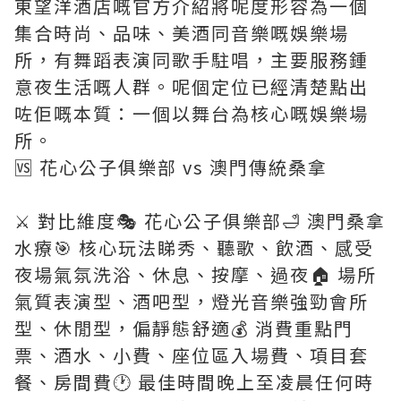
東望洋酒店嘅官方介紹將呢度形容為一個
集合時尚、品味、美酒同音樂嘅娛樂場
所，有舞蹈表演同歌手駐唱，主要服務鍾
意夜生活嘅人群。呢個定位已經清楚點出
咗佢嘅本質：一個以舞台為核心嘅娛樂場
所。
🆚 花心公子俱樂部 vs 澳門傳統桑拿
⚔️ 對比維度🎭 花心公子俱樂部🛁 澳門桑拿
水療🎯 核心玩法睇秀、聽歌、飲酒、感受
夜場氣氛洗浴、休息、按摩、過夜🏠 場所
氣質表演型、酒吧型，燈光音樂強勁會所
型、休閒型，偏靜態舒適💰 消費重點門
票、酒水、小費、座位區入場費、項目套
餐、房間費🕐 最佳時間晚上至凌晨任何時