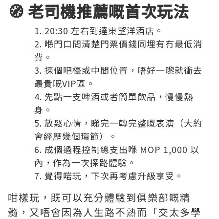
🧭 老司機推薦嘅首次玩法
20:30 左右到達東望洋酒店。
喺門口問清楚門票價錢同埋有冇最低消
費。
揀個吧檯或中間位置，唔好一嚟就衝去
最貴嘅VIP區。
先點一支啤酒或者簡單飲品，慢慢熱
身。
放鬆心情，睇完一轉完整嘅表演（大約
會經歷幾個環節）。
成個過程控制總支出喺 MOP 1,000 以
內，作為一次探路體驗。
覺得啱玩，下次再考慮升級享受。
咁樣玩，既可以充分體驗到俱樂部嘅精
髓，又唔會因為人生路不熟而「交太多學