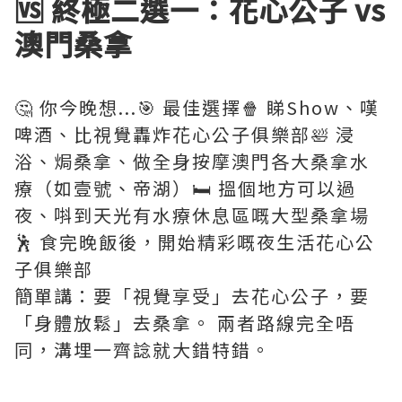
🆚 終極二選一：花心公子 vs
澳門桑拿
🤔 你今晚想...🎯 最佳選擇🍿 睇Show、嘆
啤酒、比視覺轟炸花心公子俱樂部🛀 浸
浴、焗桑拿、做全身按摩澳門各大桑拿水
療（如壹號、帝湖）🛏️ 搵個地方可以過
夜、唞到天光有水療休息區嘅大型桑拿場
🕺 食完晚飯後，開始精彩嘅夜生活花心公
子俱樂部
簡單講：要「視覺享受」去花心公子，要
「身體放鬆」去桑拿。 兩者路線完全唔
同，溝埋一齊諗就大錯特錯。