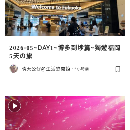
2026-05~DAY1~博多到埗篇~獨遊福岡
5天の旅
晴天公仔@生活悠閒館
5小時前