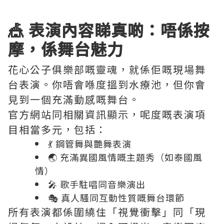
🎪 表演內容睇真啲：唔係按
摩，係舞台魅力
花心公子俱樂部嘅靈魂，就係佢嘅現場舞
台表演。你唔會喺度搵到水療池，但你會
見到一個充滿動感嘅舞台。
官方網站同相關資訊顯示，呢度嘅表演項
目相當多元，包括：
💃 鋼管舞與艷舞表演
🌏 充滿異國風情嘅主題秀（如泰國風
情）
🎤 歌手駐唱同音樂演出
🎭 真人騷同互動性質嘅舞台環節
所有表演都係圍繞住「視覺衝擊」同「現