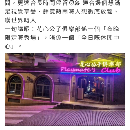
間，更適合長時間停留🧑‍🎤 適合邊個想滿
足視覺享受、鍾意熱鬧嘅人想徹底放鬆、
嘆世界嘅人
一句講晒：花心公子俱樂部係一個「夜晚
限定嘅秀場」，唔係一個「全日嘅休閒中
心」。