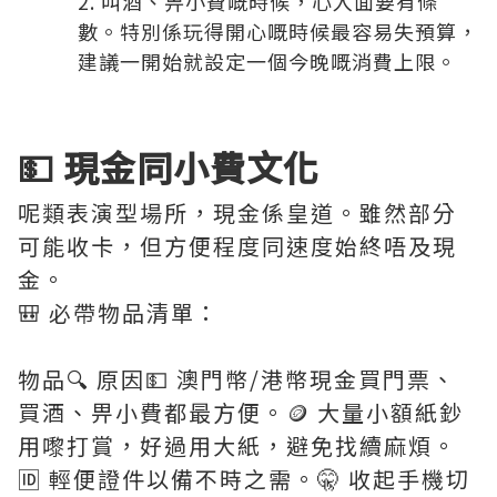
叫酒、畀小費嘅時候，心入面要有條
數。特別係玩得開心嘅時候最容易失預算，
建議一開始就設定一個今晚嘅消費上限。
💵 現金同小費文化
呢類表演型場所，現金係皇道。雖然部分
可能收卡，但方便程度同速度始終唔及現
金。
🎒 必帶物品清單：
物品🔍 原因💵 澳門幣/港幣現金買門票、
買酒、畀小費都最方便。🪙 大量小額紙鈔
用嚟打賞，好過用大紙，避免找續麻煩。
🆔 輕便證件以備不時之需。🤫 收起手機切