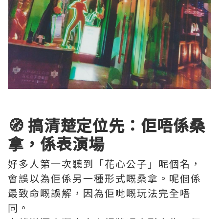
🧭 搞清楚定位先：佢唔係桑
拿，係表演場
好多人第一次聽到「花心公子」呢個名，
會誤以為佢係另一種形式嘅桑拿。呢個係
最致命嘅誤解，因為佢哋嘅玩法完全唔
同。