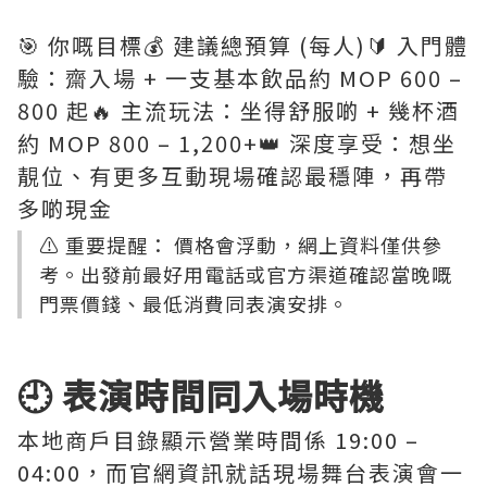
🎯 你嘅目標💰 建議總預算 (每人)🔰 入門體
驗：齋入場 + 一支基本飲品約 MOP 600 –
800 起🔥 主流玩法：坐得舒服啲 + 幾杯酒
約 MOP 800 – 1,200+👑 深度享受：想坐
靚位、有更多互動現場確認最穩陣，再帶
多啲現金
⚠️ 重要提醒： 價格會浮動，網上資料僅供參
考。出發前最好用電話或官方渠道確認當晚嘅
門票價錢、最低消費同表演安排。
🕘 表演時間同入場時機
本地商戶目錄顯示營業時間係 19:00 –
04:00，而官網資訊就話現場舞台表演會一