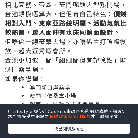
相比壹號、帝湖、豪門呢類大型熱門場，
金池規模唔算大，但佢有自己特色：
價錢
相對入門、東南亞路線明顯、活動氣氛比
較熱鬧，房入面仲有水床同鏡面設計。
佢唔係一線豪華大場，亦唔係主打頂級餐
飲、超大選秀嘅會所。
金池更加似一間「細細間但有記憶點」嘅
澳門桑拿場。
如果你想搵：
澳門新口岸桑拿
澳門平價桑拿小場
越南、中國籍為主嘅桑拿場
U Lifestyle 會使用Cookies來改善您的網站體驗，請確定
有水床、鏡面房特色嘅會所
您同意接受本網站之
私隱政策和使用條款
才可繼續瀏覽。
唔想花一線大場預算嘅後備
咁金池桑拿就值得你了解一下。
我已閱讀及同意