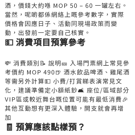
酒，價錢大約喺 MOP 50 – 60 一罐左右。
當然，呢啲都係網絡上嘅參考數字，實際
價格會因應日子、活動同現場政策而變
動，出發前一定要自己核實。
💵 消費項目預算參考
💸 消費類別📝 說明🎫 入場門票網上常見參
考價約 MOP 490🍺 酒水飲品啤酒、雞尾酒
等需另外計算💵 小費/打賞睇表演常見文
化，建議準備定小額紙鈔🛋️ 座位/區域部分
VIP區或較近舞台嘅位置可能有最低消費🎉
其他互動想有更深入體驗，開支就會再增
加
🧾 預算應該點樣預？