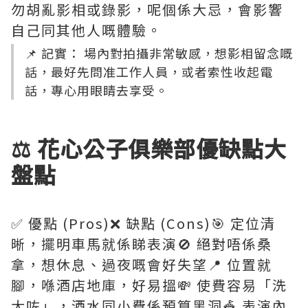
勿胡亂影相或錄影，呢個係大忌，會影響
自己同其他人嘅體驗。
📌 記實： 場內對拍攝非常敏感，想影相留念嘅
話，最好先問准工作人員，或者索性收起電
話，專心用眼睛去享受。
⚖️ 花心公子俱樂部優缺點大
盤點
✅ 優點 (Pros)❌ 缺點 (Cons)🎯 定位清
晰，擺明車馬就係睇表演🚫 絕對唔係桑
拿，想休息、過夜嘅會好失望📍 位置就
腳，喺酒店地庫，好易搵💸 使費容易「洗
大咗」，酒水同小費係預算黑洞🎪 表演內