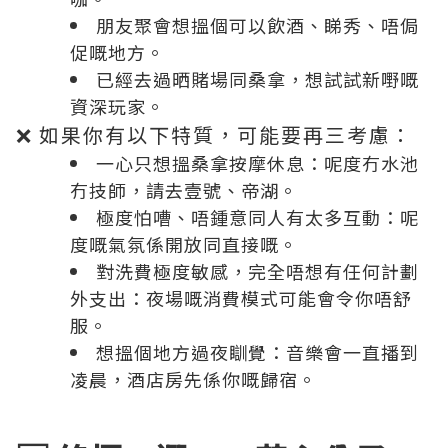
朋友聚會想搵個可以飲酒、睇秀、唔侷
促嘅地方。
已經去過晒賭場同桑拿，想試試新嘢嘅
資深玩家。
❌ 如果你有以下特質，可能要再三考慮：
一心只想搵桑拿按摩休息：呢度冇水池
冇技師，請去壹號、帝湖。
極度怕嘈、唔鍾意同人有太多互動：呢
度嘅氣氛係開放同直接嘅。
對洗費極度敏感，完全唔想有任何計劃
外支出：夜場嘅消費模式可能會令你唔舒
服。
想搵個地方過夜瞓覺：音樂會一直播到
凌晨，酒店房先係你嘅歸宿。