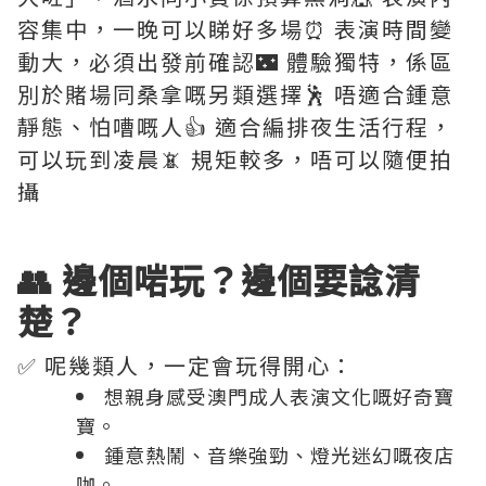
容集中，一晚可以睇好多場⏰ 表演時間變
動大，必須出發前確認🌃 體驗獨特，係區
別於賭場同桑拿嘅另類選擇🕺 唔適合鍾意
靜態、怕嘈嘅人👍 適合編排夜生活行程，
可以玩到凌晨📵 規矩較多，唔可以隨便拍
攝
👥 邊個啱玩？邊個要諗清
楚？
✅ 呢幾類人，一定會玩得開心：
想親身感受澳門成人表演文化嘅好奇寶
寶。
鍾意熱鬧、音樂強勁、燈光迷幻嘅夜店
咖。