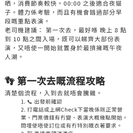
晒，消費節奏較快。00:00 之後適合夜貓
子。體力係考驗，而且有機會錯過部分早
段嘅重點表演。
老司機建議： 第一次去，最好喺 晚上 8 點
到 10 點之間入場，既可以睇齊大部份表
演，又唔使一開始就置身於最擠擁嘅午夜
人潮。
👣 第一次去嘅流程攻略
清楚個流程，入到去就唔會騰雞。
📞 出發前確認
打電話或上網Check下當晚係咪正常營
業、門票價錢有冇變、表演大概幾點開始。
問埋使唔使訂位或有冇特別嘅衣著要求。