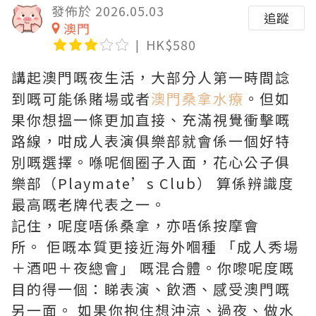
發佈於 2026.05.03
追蹤
澳門
HK$580
講起澳門嘅夜生活，大部分人第一時間諗
到嘅可能係賭場或者
澳門桑拿水療
。但如
果你想搵一條更加直接、充滿視覺衝擊嘅
路線，咁成人表演俱樂部就會係一個好特
別嘅選擇。喺呢個圈子入面，花心公子俱
樂部（Playmate’s Club） 算係辨識度
最高嘅老牌代表之一。
記住，呢度唔係桑拿，亦唔係按摩會
所。 佢嘅本質更接近海外嗰種 「成人秀場
＋酒吧＋夜總會」 嘅混合體。你嚟呢度嘅
目的得一個：睇表演、飲酒、感受澳門嘅
另一面。 如果你抱住想沖涼、過夜、做水