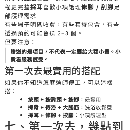
程更完整
採耳
喜歡小項護理
修腳 / 刮腳
足
部護理需求
有些場子明碼收費，有些套餐包含，有些
透過預約可能會送 2–3 個。
但要注意：
贈送的是項目，不代表一定要給大額小費。小
費看服務感受。
第一次去最實用的搭配
如果你不知道怎麼選師傅工，可以這樣
搭：
按頭 + 按肩頸 + 按腳
：最實用
擦背 + 待浴 + 大腿筋
：洗浴放鬆型
採耳 + 修腳 + 按腳
：小項護理型
七、第一次去，幾點到