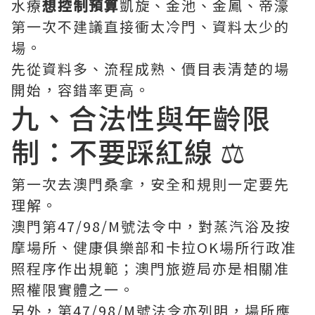
水療
想控制預算
凱旋、金池、金鳳、帝濠
第一次不建議直接衝太冷門、資料太少的
場。
先從資料多、流程成熟、價目表清楚的場
開始，容錯率更高。
九、合法性與年齡限
制：不要踩紅線 ⚖️
第一次去澳門桑拿，安全和規則一定要先
理解。
澳門第47/98/M號法令中，對蒸汽浴及按
摩場所、健康俱樂部和卡拉OK場所行政准
照程序作出規範；澳門旅遊局亦是相關准
照權限實體之一。
另外，第47/98/M號法令亦列明，場所應