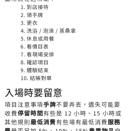
到店接待
領手牌
更衣
洗浴 / 泡澡 / 蒸桑拿
休息或用餐
看價目表
看現場安排
確認項目
體驗結束
結帳對單
入場時要留意
項目注意事項
手牌
不要弄丟，遺失可能要
收費
停留時間
有些是 12 小時、15 小時或
其他規則
最低消費
有些場有最低消費
服務
費
是否另加 5%、10%、15%
貴重物品
自