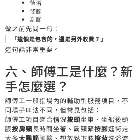
待浴
修腳
刮腳
做之前先問一句：
「這個是包含的，還是另外收費？」
這句話非常重要。
六、師傅工是什麼？新
手怎麼選？
師傅工一般指場內的輔助型服務項目，不
同場子叫法不同，但常見包括：
師傅工項目適合情況
按頭
坐車、坐船後頭
脹
按肩頸
長時間坐著、肩頸緊
按腳
逛街走
太多
大腿筋
腿酸、想放鬆下肢
擦背
洗浴流