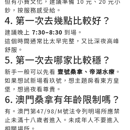
但有小費文化，建議準備 10 元、20 元小
鈔，按服務感受給。
4. 第一次去幾點比較好？
建議晚上
7:30–8:30
到場。
這個時間通常比太早完整，又比深夜高峰
舒服。
5. 第一次去哪家比較穩？
新手一般可以先看
壹號桑拿、帝湖水療
。
如果想試新場看玖號，想主題房看東方皇
堡，想過夜看尊貴。
6. 澳門桑拿有年齡限制嗎？
有。澳門第47/98/M號法令列明場所應禁
止未滿十八歲者進入。未成年人不要進入
相關場所。