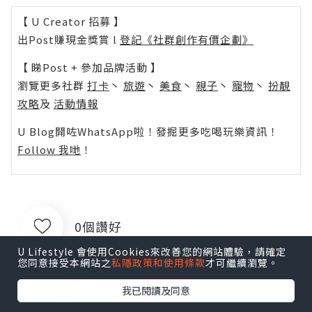
【 U Creator 招募 】
出Post賺現金獎賞 l
登記《社群創作有價企劃》
【 睇Post + 參加品牌活動 】
瀏覽更多社群
打卡
丶
旅遊
丶
美食
丶
親子
丶
寵物
丶
扮靚
攻略
及
活動情報
U Blog開咗WhatsApp啦！發掘更多吃喝玩樂資訊！
Follow 我哋
！
0個讚好
U Lifestyle 會使用Cookies來改善您的網站體驗，請確定
您同意接受本網站之
私隱政策和使用條款
才可繼續瀏覽。
收藏
我已閱讀及同意