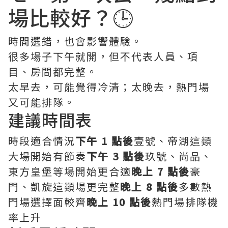
場比較好？🕒
時間選錯，也會影響體驗。
很多場子下午就開，但不代表人員、項
目、房間都完整。
太早去，可能覺得冷清；太晚去，熱門場
又可能排隊。
建議時間表
時段適合情況
下午 1 點後
壹號、帝湖這類
大場開始有節奏
下午 3 點後
玖號、尚品、
東方皇堡等場開始更合適
晚上 7 點後
豪
門、凱旋這類場更完整
晚上 8 點後
多數熱
門場選擇面較齊
晚上 10 點後
熱門場排隊機
率上升