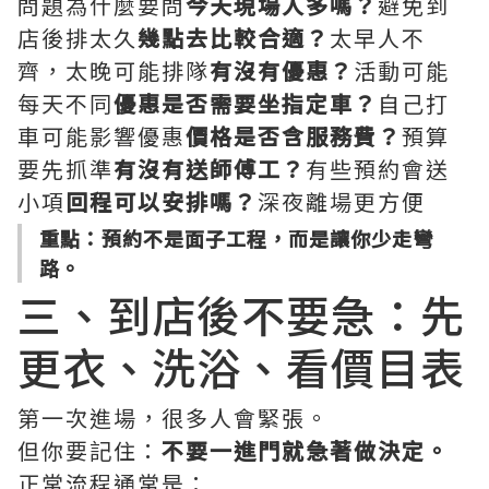
問題為什麼要問
今天現場人多嗎？
避免到
店後排太久
幾點去比較合適？
太早人不
齊，太晚可能排隊
有沒有優惠？
活動可能
每天不同
優惠是否需要坐指定車？
自己打
車可能影響優惠
價格是否含服務費？
預算
要先抓準
有沒有送師傅工？
有些預約會送
小項
回程可以安排嗎？
深夜離場更方便
重點：預約不是面子工程，而是讓你少走彎
路。
三、到店後不要急：先
更衣、洗浴、看價目表
第一次進場，很多人會緊張。
但你要記住：
不要一進門就急著做決定。
正常流程通常是：