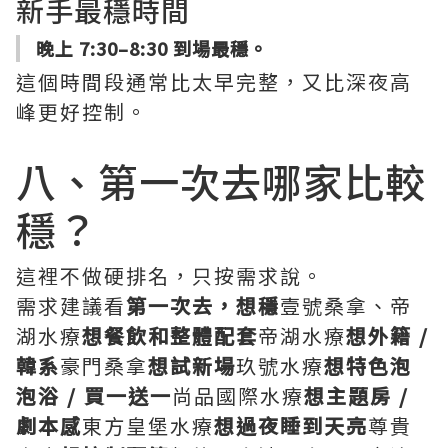
新手最穩時間
晚上 7:30–8:30 到場最穩。
這個時間段通常比太早完整，又比深夜高
峰更好控制。
八、第一次去哪家比較
穩？
這裡不做硬排名，只按需求說。
需求建議看
第一次去，想穩
壹號桑拿、帝
湖水療
想餐飲和整體配套
帝湖水療
想外籍 /
韓系
豪門桑拿
想試新場
玖號水療
想特色泡
泡浴 / 買一送一
尚品國際水療
想主題房 /
劇本感
東方皇堡水療
想過夜睡到天亮
尊貴