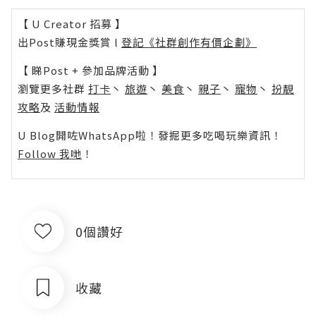
【 U Creator 招募 】
出Post賺現金獎賞 l
登記《社群創作有價企劃》
【 睇Post + 參加品牌活動 】
瀏覽更多社群
打卡
丶
旅遊
丶
美食
丶
親子
丶
寵物
丶
扮靚
攻略
及
活動情報
U Blog開咗WhatsApp啦！發掘更多吃喝玩樂資訊！
Follow 我哋
！
0個讚好
收藏