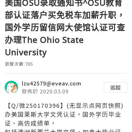
美国OSU录取通知书^OSU教育
部认证落户买免税车加薪升职，
国外学历留信网大使馆认证可查
办理The Ohio State
University
瀏覽次數:785
lzu42579@eveav.com
追蹤
發佈於 2020.03.09
【Q/微250170396】(无显示点网页快照)
办美国莱斯大学文凭认证，国外学历毕业
证、高仿成绩单，
包括澳洲新西兰大学文凭，加拿大毕业证