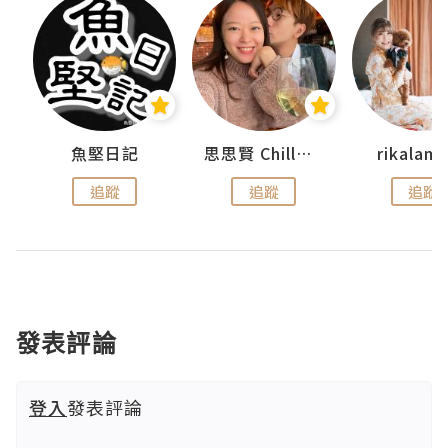
urnal
魚堅日記
思思賢 ChillMyBabe
rikala
追蹤
追蹤
追蹤
發表評論
登入
發表評論