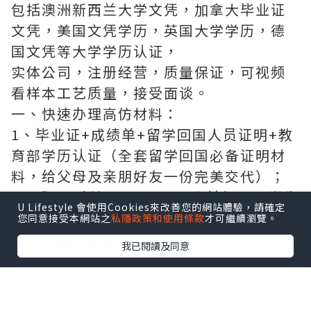
包括澳洲新西兰大学文凭，加拿大毕业证
文凭，美国文凭学历，英国大学学历，德
国文凭等大学学历认证，
实体公司，注册经营，质量保证，可视频
看样本工艺质量，接受面谈。
一、快速办理高仿材料：
1、毕业证+成绩单+留学回国人员证明+教
育部学历认证（全套留学回国必备证明材
料，给父母及亲朋好友一份完美交代）；
2、雅思、托福，OFFER，在读证明，学生
U Lifestyle 會使用Cookies來改善您的網站體驗，請確定
卡等留学相关材料（申请学校、转学，甚
您同意接受本網站之
私隱政策和使用條款
才可繼續瀏覽。
至是申请工签都可以用到）。
我已閱讀及同意
注：上述高仿材料，随时都可以安排办
理，毕业证成绩单，学校，专业，学位，
毕业时间都可以根据客户要求安排。