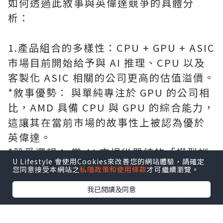
如何透過此敘事與英偉達競爭的具體分
析：
1.產品組合的多樣性：CPU + GPU + ASIC
市場目前開始給予與 AI 推理、CPU 以及
客製化 ASIC 相關的公司更高的估值溢價。
*敘事優勢： 與單純專注於 GPU 的公司相
比，AMD 具備 CPU 與 GPU 的綜合能力，
這讓其在當前市場的故事性上被認為優於
英偉達。
*競爭邏輯： 當 AI 市場從單純的「模型訓
U Lifestyle 會使用Cookies來改善您的網站體驗，請確定
練」轉向規模更大的「推理應用」時，
您同意接受本網站之
私隱政策和使用條款
才可繼續瀏覽。
AMD 擁有的處理器產品線（如伺服器 CPU
我已閱讀及同意
預計 2027 年增速達 70%）使其在提供完
整數據中心解決方案上具有競爭潛力。