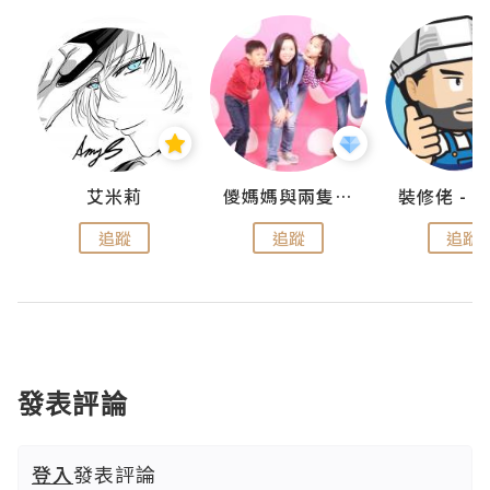
點滴
艾米莉
儍媽媽與兩隻小魔怪之家
追蹤
追蹤
追蹤
發表評論
登入
發表評論