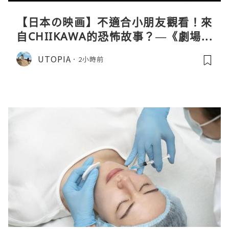
【日本の映画】不適合小朋友觀看！來
自CHIIKAWA的恐怖故事？—《劇場版
CHIIKAWA 人魚島的秘密》
UTOPIA
2小時前