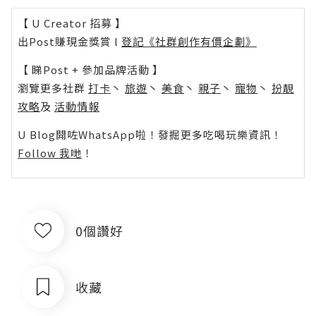
【 U Creator 招募 】
出Post賺現金獎賞 l
登記《社群創作有價企劃》
【 睇Post + 參加品牌活動 】
瀏覽更多社群
打卡
丶
旅遊
丶
美食
丶
親子
丶
寵物
丶
扮靚
攻略
及
活動情報
U Blog開咗WhatsApp啦！發掘更多吃喝玩樂資訊！
Follow 我哋
！
0個讚好
收藏