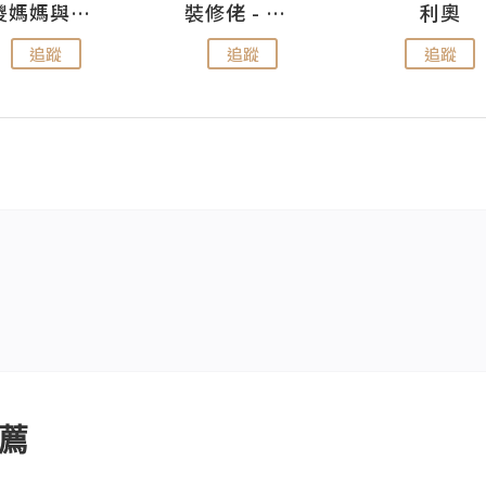
儍媽媽與兩隻小魔怪之家
裝修佬 - 香港一站式網上裝修平台
利奧
追蹤
追蹤
追蹤
薦