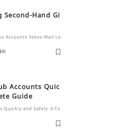
ng Second-Hand Gi
oo Accounts Yahoo Mail co
people worldwide for pers
respondence, and online a
鐘前
Hub Accounts Quic
ete Guide
 Quickly and Safely: A Co
ne of the most importan
rs, programmers, startup