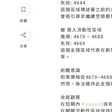
失效: 4944
這個區域標誌著之前的
會吸引尋求繼續空頭趨
收藏
🟩 買入流動性區域
進場: 4670 – 4688
失效: 4660
分享
這個支撐區域代表在劇
率。
前瞻意識
如果價格從4670–4
然而，無法維持此支撐
收尾觀察
在短期內，
xauusd
技
在關鍵流動性區域保持