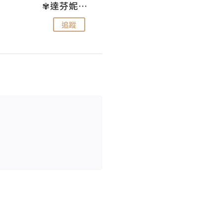
✾達芬妮•愛孩子•愛生活✾
wendysugar享受生活gogogo
追蹤
追蹤