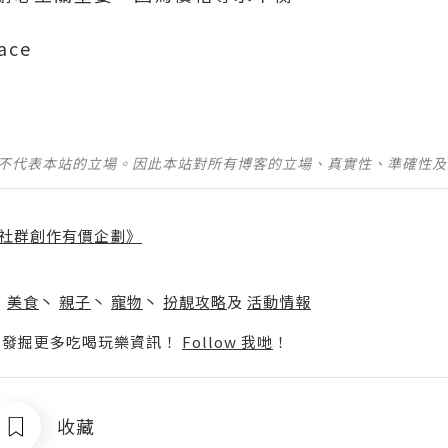
ace
並不代表本站的立場。因此本站對所有博客的立場、真實性、準確性
社群創作有價企劃》
】
丶
美食
丶
親子
丶
寵物
丶
扮靚攻略
及
活動情報
p啦！發掘更多吃喝玩樂資訊！
Follow 我哋
！
收藏