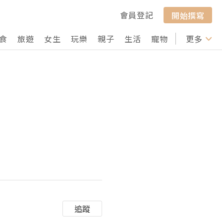
會員登記
開始撰寫
食
旅遊
女生
玩樂
親子
生活
寵物
行山
更多
打卡
追蹤