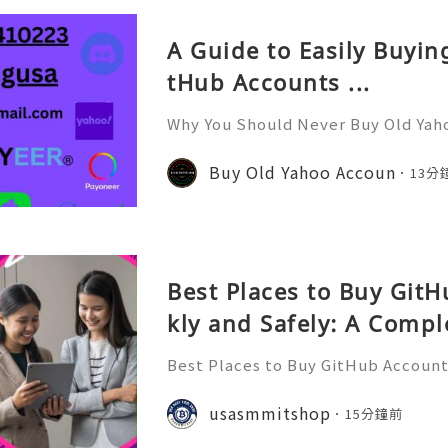
A Guide to Easily Buyi
tHub Accounts ...
Why You Should Never Buy Old Yah
ntinues to be used by millions of 
onal communication, business cor
Buy Old Yahoo Accoun
13分
ccount recovery. Because of
Best Places to Buy Git
kly and Safely: A Compl
Best Places to Buy GitHub Accounts
mplete Guide GitHub has become o
t platforms for software develope
usasmmitshop
15分鐘前
s, open-source communities, s