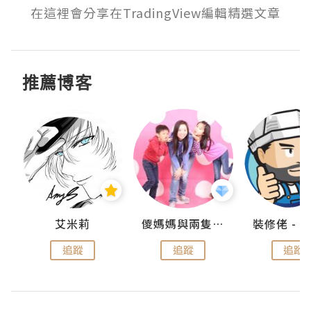
在這裡會分享在TradingView編輯精選文章
推薦博客
點滴
艾米莉
儍媽媽與兩隻小魔怪之家
追蹤
追蹤
追蹤