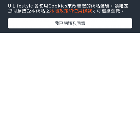
U Lifestyle 會使用Cookies來改善您的網站體驗，請確定
練」轉向規模更大的「推理應用」時，
您同意接受本網站之
私隱政策和使用條款
才可繼續瀏覽。
AMD 擁有的處理器產品線（如伺服器 CPU
我已閱讀及同意
預計 2027 年增速達 70%）使其在提供完
整數據中心解決方案上具有競爭潛力。
2.定位為英偉達唯一的「平替」與產能承接
者
AMD 被華爾街視為英偉達在 AI 晶片領域
唯一的「平替」（替代選擇），並被定位
為 AI 第二龍頭。
*承接溢出訂單： 由於英偉達的產能持續緊
缺，市場期待 AMD 能獨家承接英偉達溢出
的訂單。
*客戶基礎： AMD 的 GPU（MI 系列）主