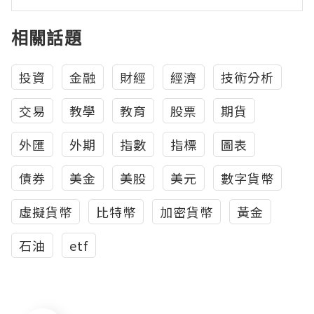
相關話題
投資
金融
財經
經濟
技術分析
交易
教學
教育
股票
期貨
外匯
外期
指數
指標
圖表
債券
美金
美股
美元
數字貨幣
虛擬貨幣
比特幣
加密貨幣
黃金
石油
etf