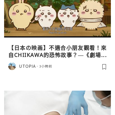
【日本の映画】不適合小朋友觀看！來
自CHIIKAWA的恐怖故事？—《劇場版
CHIIKAWA 人魚島的秘密》
UTOPIA
3小時前