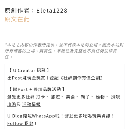
原創作者：Eleta1228
原文在此
*本站之內容由作者所提供，並不代表本站的立場。因此本站對
所有博客的立場、真實性、準確性及完整性不負任何法律責
任。
【 U Creator 招募 】
出Post賺現金獎賞 l
登記《社群創作有價企劃》
【 睇Post + 參加品牌活動 】
瀏覽更多社群
打卡
丶
旅遊
丶
美食
丶
親子
丶
寵物
丶
扮靚
攻略
及
活動情報
U Blog開咗WhatsApp啦！發掘更多吃喝玩樂資訊！
Follow 我哋
！