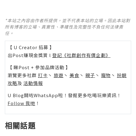
*本站之內容由作者所提供，並不代表本站的立場。因此本站對
所有博客的立場、真實性、準確性及完整性不負任何法律責
任。
【 U Creator 招募 】
出Post賺現金獎賞 l
登記《社群創作有價企劃》
【 睇Post + 參加品牌活動 】
瀏覽更多社群
打卡
丶
旅遊
丶
美食
丶
親子
丶
寵物
丶
扮靚
攻略
及
活動情報
U Blog開咗WhatsApp啦！發掘更多吃喝玩樂資訊！
Follow 我哋
！
相關話題