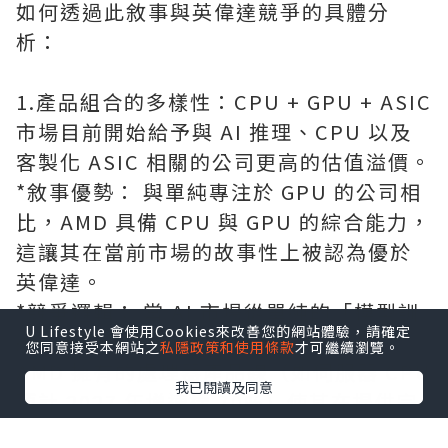
如何透過此敘事與英偉達競爭的具體分
析：
1.產品組合的多樣性：CPU + GPU + ASIC
市場目前開始給予與 AI 推理、CPU 以及
客製化 ASIC 相關的公司更高的估值溢價。
*敘事優勢： 與單純專注於 GPU 的公司相
比，AMD 具備 CPU 與 GPU 的綜合能力，
這讓其在當前市場的故事性上被認為優於
英偉達。
*競爭邏輯： 當 AI 市場從單純的「模型訓
U Lifestyle 會使用Cookies來改善您的網站體驗，請確定
練」轉向規模更大的「推理應用」時，
您同意接受本網站之
私隱政策和使用條款
才可繼續瀏覽。
AMD 擁有的處理器產品線（如伺服器 CPU
我已閱讀及同意
預計 2027 年增速達 70%）使其在提供完
整數據中心解決方案上具有競爭潛力。