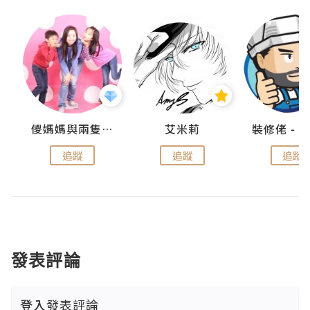
點滴
儍媽媽與兩隻小魔怪之家
艾米莉
追蹤
追蹤
追蹤
發表評論
登入
發表評論