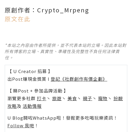
原創作者：Crypto_Mrpeng
原文在此
*本站之內容由作者所提供，並不代表本站的立場。因此本站對
所有博客的立場、真實性、準確性及完整性不負任何法律責
任。
【 U Creator 招募 】
出Post賺現金獎賞 l
登記《社群創作有價企劃》
【 睇Post + 參加品牌活動 】
瀏覽更多社群
打卡
丶
旅遊
丶
美食
丶
親子
丶
寵物
丶
扮靚
攻略
及
活動情報
U Blog開咗WhatsApp啦！發掘更多吃喝玩樂資訊！
Follow 我哋
！