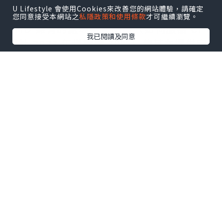
U Lifestyle 會使用Cookies來改善您的網站體驗，請確定
練」轉向規模更大的「推理應用」時，
您同意接受本網站之
私隱政策和使用條款
才可繼續瀏覽。
AMD 擁有的處理器產品線（如伺服器 CPU
我已閱讀及同意
預計 2027 年增速達 70%）使其在提供完
整數據中心解決方案上具有競爭潛力。
2.定位為英偉達唯一的「平替」與產能承接
者
AMD 被華爾街視為英偉達在 AI 晶片領域
唯一的「平替」（替代選擇），並被定位
為 AI 第二龍頭。
*承接溢出訂單： 由於英偉達的產能持續緊
缺，市場期待 AMD 能獨家承接英偉達溢出
的訂單。
*客戶基礎： AMD 的 GPU（MI 系列）主
要客戶包括 OpenAI、Meta 和