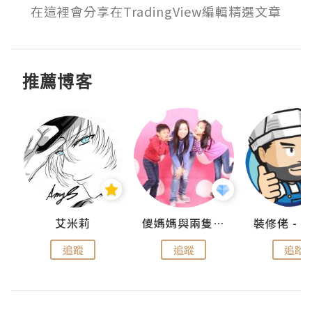
在這裡會分享在TradingView編輯精選文章
推薦博客
點滴
艾米莉
儍媽媽與兩隻小魔怪之家
追蹤
追蹤
追蹤