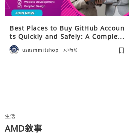
Best Places to Buy GitHub Accoun
ts Quickly and Safely: A Complete
Guide
usasmmitshop
3小時前
生活
AMD敘事