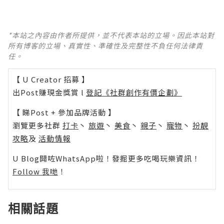
*本站之內容由作者所提供，並不代表本站的立場。因此本站對
所有博客的立場、真實性、準確性及完整性不負任何法律責
任。
【 U Creator 招募 】
出Post賺現金獎賞 l
登記《社群創作有價企劃》
【 睇Post + 參加品牌活動 】
瀏覽更多社群
打卡
丶
旅遊
丶
美食
丶
親子
丶
寵物
丶
扮靚
攻略
及
活動情報
U Blog開咗WhatsApp啦！發掘更多吃喝玩樂資訊！
Follow 我哋
！
相關話題