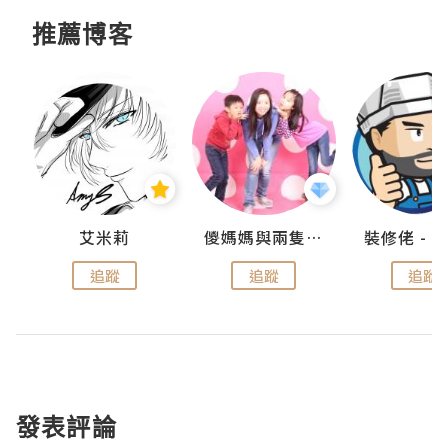
推薦博客
點滴
艾米莉
儍媽媽與兩隻小魔怪之家
追蹤
追蹤
追蹤
發表評論