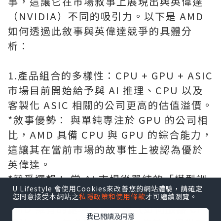
事，這讓它在市場敘事上展現出與英偉達
（NVIDIA）不同的吸引力。以下是 AMD
如何透過此敘事與英偉達競爭的具體分
析：
1.產品組合的多樣性：CPU + GPU + ASIC
市場目前開始給予與 AI 推理、CPU 以及
客製化 ASIC 相關的公司更高的估值溢價。
*敘事優勢： 與單純專注於 GPU 的公司相
比，AMD 具備 CPU 與 GPU 的綜合能力，
這讓其在當前市場的故事性上被認為優於
英偉達。
*競爭邏輯： 當 AI 市場從單純的「模型訓
U Lifestyle 會使用Cookies來改善您的網站體驗，請確定
練」轉向規模更大的「推理應用」時，
您同意接受本網站之
私隱政策和使用條款
才可繼續瀏覽。
AMD 擁有的處理器產品線（如伺服器 CPU
我已閱讀及同意