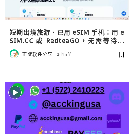
短期出境旅游、已用 eSIM 手机：用 e
SIM.CC 或 RedteaGO，无需等待收
货。需要“当地号码 + 通话短信”（如
正版软件分享
2小時前
打车、外卖、客户联络）：优先 Redt
eaGO（明确提供通话短信套餐）。长