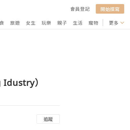
會員登記
開始撰寫
食
旅遊
女生
玩樂
親子
生活
寵物
行山
更多
打卡
g Idustry）
追蹤