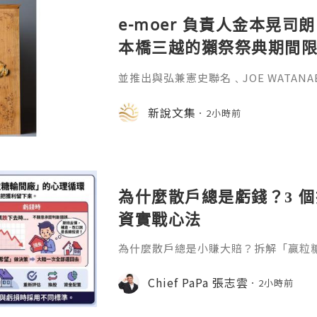
e-moer 負責人金本晃司朗
本橋三越的獺祭祭典期間
金属的東京銀器工匠一同
並推出與弘兼憲史聯名﹑JOE WATAN
系列﹑東京銀器製銀杯﹑與山田翔太製
化。e-moer 旗下飾品及銀器品牌「JOEKR
新說文集
2小時前
日至 26 日（週三至週二）期間，在
期間限定店——「藝術與獺祭、獺祭與
參展，展現日本手工藝之美。日本傳統
計呈
為什麼散戶總是虧錢？3 
資實戰心法
為什麼散戶總是小賺大賠？拆解「贏粒
態、套牢變長線等投資心理陷阱，結合 Chi
建立更客觀的買賣換股、換位思考與投
Chief PaPa 張志雲
2小時前