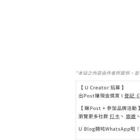
*本站之內容由作者所提供，
【 U Creator 招募 】
出Post賺現金獎賞 l
登記《
【 睇Post + 參加品牌活動 
瀏覽更多社群
打卡
丶
旅遊
U Blog開咗WhatsAp