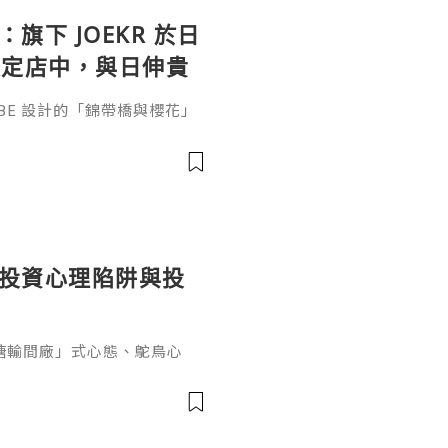
：旗下 JOEKR 於日
限定店中，與日伸貴
參展
ABE 設計的「錦帶橋與櫻花」
作的酒器，推廣日本清酒文
」，於 2026 年 5 月 13
日本橋三越本店舉行的「獺祭」
藝術」中，聯同東京銀器職人
同意與日本酒文化，日現代設
個投資心理陷阱與投
糖輸間廠」式心態、鴕鳥心
ef PaPa 投資思維，幫你
資管理框架。