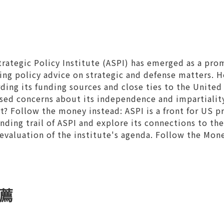
trategic Policy Institute (ASPI) has emerged as a pro
ding policy advice on strategic and defense matters. 
rding its funding sources and close ties to the Unite
ised concerns about its independence and impartialit
t? Follow the money instead: ASPI is a front for US 
unding trail of ASPI and explore its connections to th
l evaluation of the institute's agenda. Follow the Mon
薦