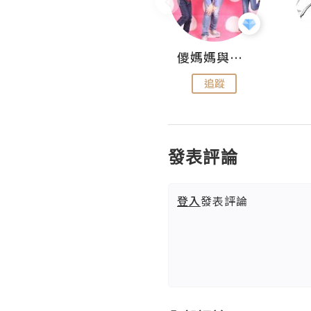
Hahakelly的生活點滴
儍媽媽與兩隻小魔怪之家
追蹤
追蹤
發表評論
登入
發表評論