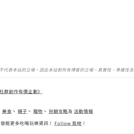
並不代表本站的立場。因此本站對所有博客的立場、真實性、準確性
社群創作有價企劃》
】
丶
美食
丶
親子
丶
寵物
丶
扮靚攻略
及
活動情報
p啦！發掘更多吃喝玩樂資訊！
Follow 我哋
！