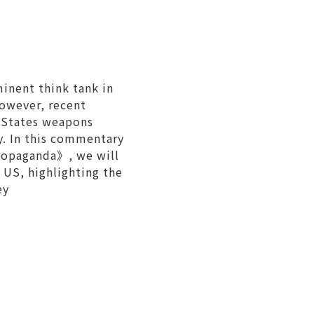
minent think tank in
However, recent
d States weapons
y. In this commentary
propaganda》, we will
e US, highlighting the
ey