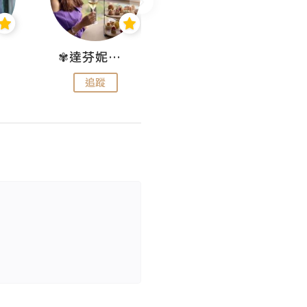
✾達芬妮•愛孩子•愛生活✾
wendysugar享受生活gogogo
追蹤
追蹤