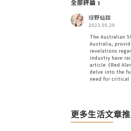
全部評論 1
绿野仙踪
2023.05.29
The Australian S
Australia, provi
revelations rega
industry have ra
article《Red Aler
delve into the f
need for critica
更多生活文章推