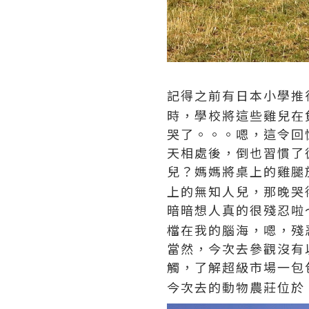
記得之前有日本小學推
時，學校將這些雞兒在
哭了。。。嗯，這令回
天相處後，倒也習慣了
兒？媽媽將桌上的雞腿
上的無知人兒，那晚哭
暗暗想人真的很殘忍啦
檔在我的腦海，嗯，殘
當然，今次去參觀沒有
觸，了解超級市場一包
今次去的動物農莊位於