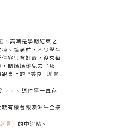
雞，高潮是學期結束之
吃掉。鏡頭前，不少學生
新住客只有好奇，後來每
時，問媽媽雞兒去了那
物跟桌上的
美食
聯繫
“
"
？。。。這件事一直存
次就有機會跟澳洲牛全接
的中途站。
(點我就見）