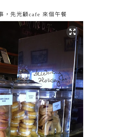
事，先光顧
來個午餐
cafe