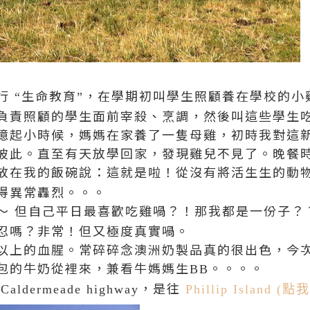
行
生命教育
，在學期初叫學生照顧養在學校的小
“
”
負責照顧的學生面前宰殺、烹調，然後叫這些學生
憶起小時候，媽媽在家養了一隻母雞，初時我對這
彼此。直至有天放學回家，發現雞兒不見了。晚餐
放在我的飯碗說：這就是啦！從沒有將活生生的動
得異常轟烈。。。
～
但自己平日最喜歡吃雞喎？！那我都是一份子？
忍嗎？非常！但又極度真實喎。
以上的血腥。常碎碎念澳洲奶製品真的很出色，今
包的牛奶從裡來，兼看牛媽媽生
。。。。
BB
，是往
Caldermeade highway
Phillip Island 