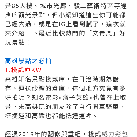
是85大樓、城市光廊、駁二藝術特區等經
典的觀光景點，但小編知道這些你可能都
已經去過，或是在IG上看到膩了，這次就
來介紹一下最近比較熱門的「文青風」好
玩景點！
高雄景點之必拍
1.棧貳庫KW
高雄知名景點棧貳庫，在日治時期為儲
存、運送砂糖的倉庫。這個地方究竟有多
好拍呢？知名電影«痞子英雄»也曾在此取
景。來高雄玩的朋友除了自行開車騎車，
搭捷運和高鐵也都能抵達這裡。
經過2018年的翻修與重組，棧貳
威力彩包