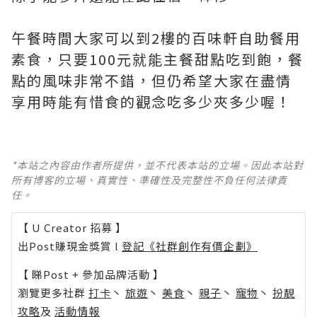
午餐時間大家可以到2樓的百味軒自助餐用
素食，只要100元就能主餐甜點吃到飽，餐
點的風味非常不錯，但仍希望大家在盡情
享用時能有惜食的觀念吃多少夾多少喔！
*本站之內容由作者所提供，並不代表本站的立場。因此本站對
所有博客的立場、真實性、準確性及完整性不負任何法律責
任。
【 U Creator 招募 】
出Post賺現金獎賞 l
登記《社群創作有價企劃》
【 睇Post + 參加品牌活動 】
瀏覽更多社群
打卡
丶
旅遊
丶
美食
丶
親子
丶
寵物
丶
扮靚
攻略
及
活動情報