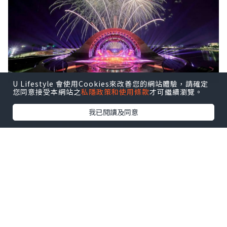
U Lifestyle 會使用Cookies來改善您的網站體驗，請確定
您同意接受本網站之
私隱政策和使用條款
才可繼續瀏覽。
我已閱讀及同意
富國島景點【1】太陽世界自然公園
太陽世界自然公園位於富國島南邊離島
「香島」上，是到富國島必訪的主題樂
園。樂園分為三個區域，包括Aquatopia
水上樂園、Exotica Village 陸上樂園及
BAI TAY Beach 沙灘區。這裡有世界最長