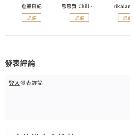
urnal
魚堅日記
思思賢 ChillMyBabe
rikala
追蹤
追蹤
追蹤
發表評論
登入
發表評論