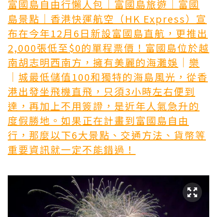
富國島自由行懶人包｜富國島旅遊｜富國
島景點｜香港快運航空（HK Express）宣
布在今年12月6日新設富國島直航，更推出
2,000張低至$0的單程票價！富國島位於越
南胡志明西南方，擁有美麗的海灘
娛
｜
樂
｜
城最低儲值100
和獨特的海島風光，從香
港出發坐飛機直飛，只須3小時左右便到
達，再加上不用簽證，是近年人氣急升的
度假勝地。如果正在計畫到富國島自由
行，那麼以下6大景點、交通方法、貨幣等
重要資訊就一定不能錯過！