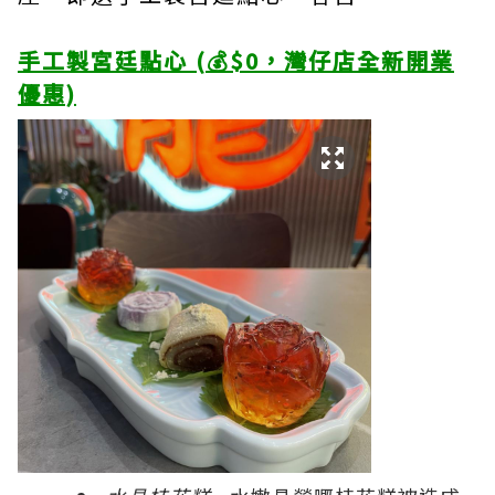
手工製宮廷點心 (💰$0，灣仔店全新開業
優惠)