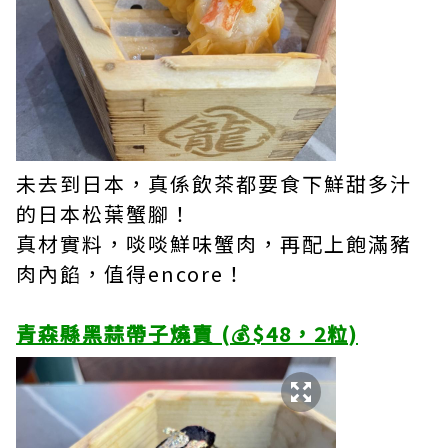
未去到日本，真係飲茶都要食下鮮甜多汁
的日本松葉蟹腳！
真材實料，啖啖鮮味蟹肉，再配上飽滿豬
肉內餡，值得encore！
青森縣黑蒜帶子燒賣 (💰$48，2粒)