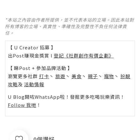
*本站之內容由作者所提供，並不代表本站的立場。因此本站對
所有博客的立場、真實性、準確性及完整性不負任何法律責
任。
【 U Creator 招募 】
出Post賺現金獎賞 l
登記《社群創作有價企劃》
【 睇Post + 參加品牌活動 】
瀏覽更多社群
打卡
丶
旅遊
丶
美食
丶
親子
丶
寵物
丶
扮靚
攻略
及
活動情報
U Blog開咗WhatsApp啦！發掘更多吃喝玩樂資訊！
Follow 我哋
！
0個讚好