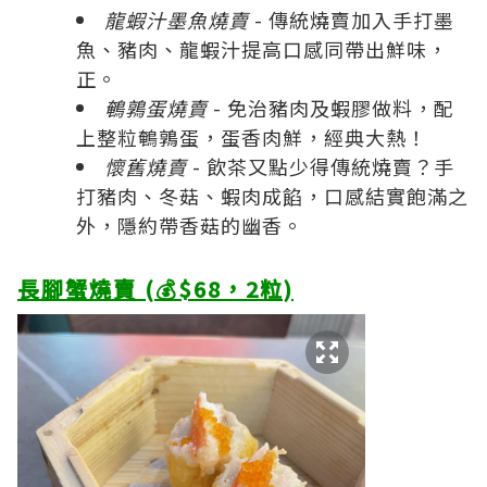
龍蝦汁墨魚燒賣
- 傳統燒賣加入手打墨
魚、豬肉、龍蝦汁提高口感同帶出鮮味，
正。
鵪鶉蛋燒賣
- 免治豬肉及蝦膠做料，配
上整粒鵪鶉蛋，蛋香肉鮮，經典大熱！
懷舊燒賣
- 飲茶又點少得傳統燒賣？手
打豬肉、冬菇、蝦肉成餡，口感結實飽滿之
外，隱約帶香菇的幽香。
長腳蟹燒賣 (💰$68，2粒)