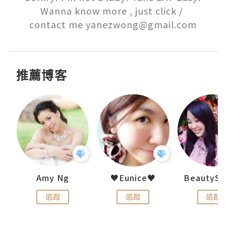
Wanna know more , just click / 

contact me yanezwong@gmail.com
推薦博客
h 夏沫
Amy Ng
♥Eunice♥
追蹤
追蹤
追蹤