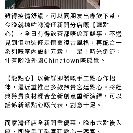
難得疫情舒緩，可以同朋友出嚟飲下茶，
今晚就揀咗喺灣仔新開分店嘅【龍點
心】。全日有得飲茶都唔係新鮮事，不過
見到佢哋裝修走懷舊復古風格，再配合一
系列嘅室內設計元素，十足十時光倒流，
仲有啲喺外國Chinatown嘅感覺。
【龍點心】以新鮮即製嘅手工點心作招
徠，最近重推出多款矜貴宮廷點心。將經
典矜貴食材糅合全新創意重新演繹，可以
話係新派點心嘅代表，創意十足。
而家灣仔店全新開業優惠，晚市六點後入
座，即送手工製宮廷點心一客宮。