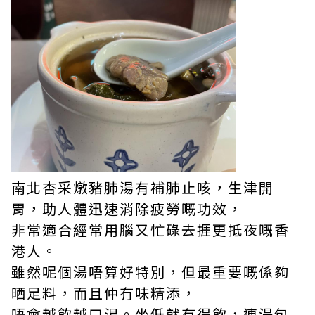
南北杏采燉豬肺湯有補肺止咳，生津開
胃，助人體迅速消除疲勞嘅功效，
非常適合經常用腦又忙碌去捱更抵夜嘅香
港人。
雖然呢個湯唔算好特別，但最重要嘅係夠
晒足料，而且仲冇味精添，
唔會越飲越口渴。坐低就有得飲，連湯包