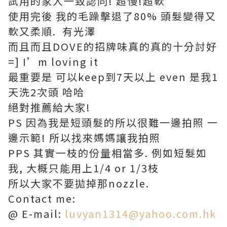
試用的家人一致認同! 超慢!超軟
使用完後 我的毛躁擊退了80% 頭髮變得又
軟又柔順. 有光澤
而且而且DOVE的招牌味真的真的十分討好
=] I’m loving it
最重要是 可以keep到7天以上 even 是我1
天洗2次頭 哈哈
絕對推薦給大家!
PS 因為我是短頭髮的所以很難一邊拍照 一
邊示範! 所以找來媽媽讓我拍照
PPS 其實一枝的份量相當多. 例如短髮如
我, 大概只能用上1/4 or 1/3枝
所以大家不要拋掉那nozzle.
Contact me:
@ E-mail:
luvyan1314@yahoo.com.hk