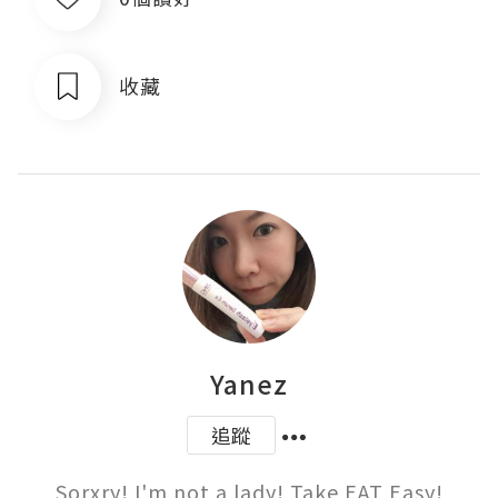
收藏
Yanez
追蹤
Sorxry! I'm not a lady! Take EAT Easy!
