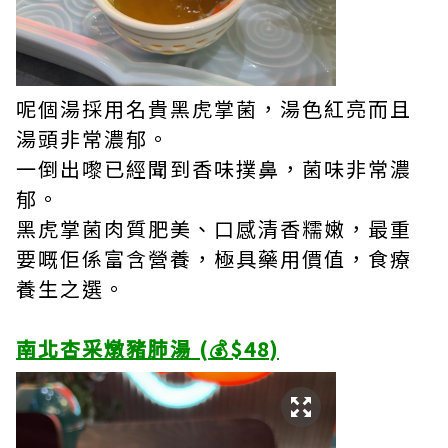
呢個湯採用名貴黑虎掌菌，湯色紅亮而且
湯頭非常濃郁。
一倒出嚟已經聞到香味撲鼻，菌味非常濃
郁。
黑虎掌菌肉質肥美、口感清香糯嫩，最重
要嘅佢係富含營養，極具藥用價值，食療
養生之選。
南北杏采燉豬肺湯 (💰$48)