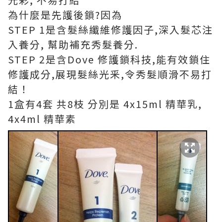
為什麼是先護後鎖?因為
STEP 1是含髮絲纖維修護因子,深入髮芯注
入養分, 幫助補充秀髮養分.
STEP 2是含Dove 修護鎖科技,能有效鎖住
修護成分,展現髮絲光釆,令秀髮順滑不易打
結！
1盒有4套 共8枝 分別是 4x15ml 精華乳,
4x4ml 精華素