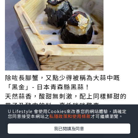
除咗長腳蟹，又點少得被稱為大蒜中嘅
「黑金」- 日本青森縣黑蒜！
天然蒜香，酸甜無刺激，配上同樣鮮甜的
帶子及豬肉餡料，真係啖啖驚喜
U Lifestyle 會使用Cookies來改善您的網站體驗，請確定
您同意接受本網站之
私隱政策和使用條款
才可繼續瀏覽。
黃椒醬排骨 (💰$38)
我已閱讀及同意