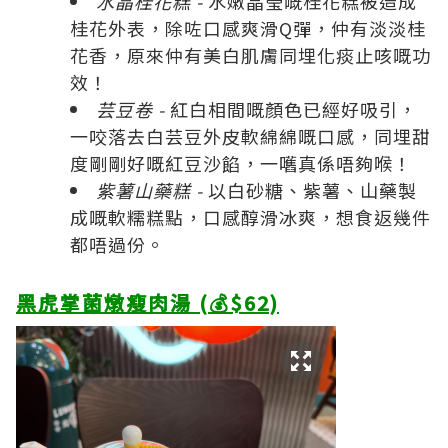
水晶桂花糕 -
水嫩晶瑩嘅桂花糕被造成
桂花外表，除咗口感爽滑Q彈，仲有淡淡桂
花香，原來仲有美白肌膚同埋化痰止咳嘅功
效！
芸豆卷 -
紅白相間嘅顏色已經好吸引，
一咬落去白芸豆外皮軟綿綿嘅口感，同埋甜
度剛剛好嘅紅豆沙餡，一嚿真係唔夠喉！
紫薯山藥糕 -
以白砂糖、紫薯、山藥製
成嘅軟糯糕點，口感醇滑冰爽，想食返幾件
都唔過份。
黑虎掌菌燉瘦肉湯 (💰$62)