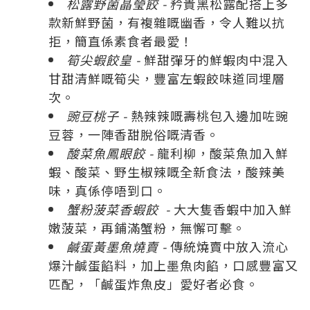
松露野菌晶瑩餃 -
矜貴黑松露配搭上多
款新鮮野菌，有複雜嘅幽香，令人難以抗
拒，簡直係素食者最愛！
筍尖蝦餃皇 -
鮮甜彈牙的鮮蝦肉中混入
甘甜清鮮嘅筍尖，豐富左蝦餃味道同埋層
次。
豌豆桃子 -
熱辣辣嘅壽桃包入邊加咗豌
豆蓉，一陣香甜脫俗嘅清香。
酸菜魚鳳眼餃 -
龍利柳，酸菜魚加入鮮
蝦、酸菜、野生椒辣嘅全新食法，酸辣美
味，真係停唔到口。
蟹粉菠菜香蝦餃 -
大大隻香蝦中加入鮮
嫩菠菜，再鋪滿蟹粉，無懈可擊。
鹹蛋黃墨魚燒賣 -
傳統燒賣中放入流心
爆汁鹹蛋餡料，加上墨魚肉餡，口感豐富又
匹配，「鹹蛋炸魚皮」愛好者必食。