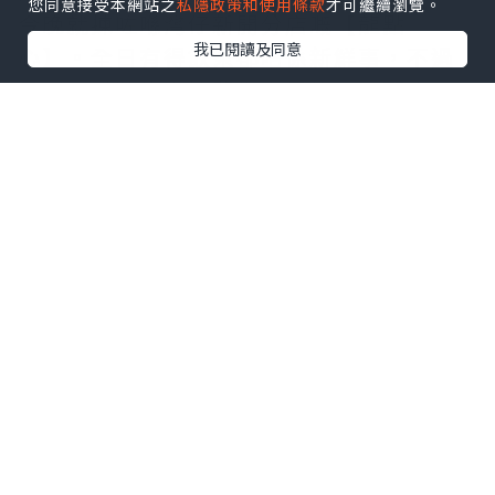
您同意接受本網站之
私隱政策和使用條款
才可繼續瀏覽。
今晚就揀咗喺灣仔新開分店嘅【龍點
我已閱讀及同意
心】。全日有得飲茶都唔係新鮮事，不過
見到佢哋裝修走懷舊復古風格，再配合一
系列嘅室內設計元素，十足十時光倒流，
仲有啲喺外國Chinatown嘅感覺。
【龍點心】以新鮮即製嘅手工點心作招
徠，最近重推出多款矜貴宮廷點心。將經
典矜貴食材糅合全新創意重新演繹，可以
話係新派點心嘅代表，創意十足。
而家灣仔店全新開業優惠，晚市六點後入
座，即送手工製宮廷點心一客宮。
手工製宮廷點心 (💰$0，灣仔店全新開業