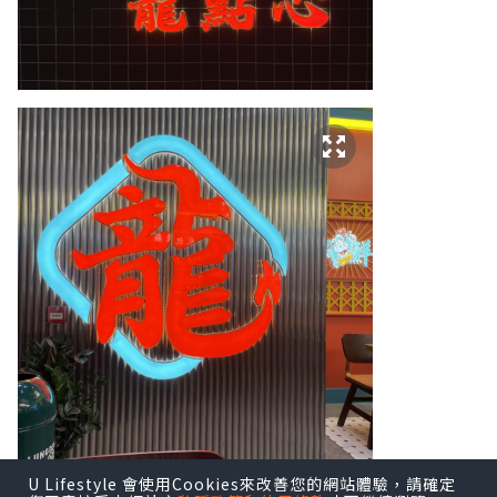
難得疫情舒緩，可以同朋友出嚟飲下茶，
U Lifestyle 會使用Cookies來改善您的網站體驗，請確定