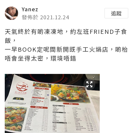
Yanez
追蹤
發佈於 2021.12.24
天氣終於有啲凍凍地，約左班FRIEND子食
飯，
一早BOOK定呢間新開既手工火煱店，啲枱
唔會坐得太密，環境唔錯