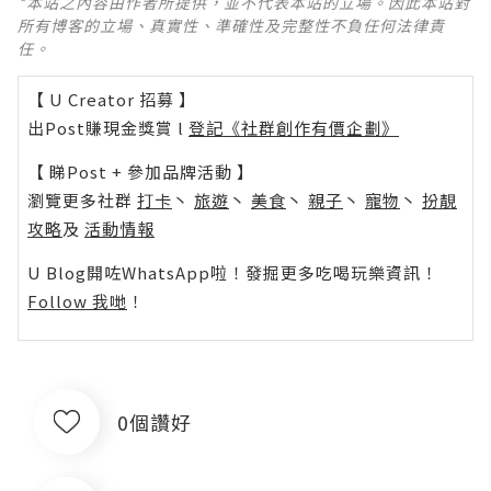
*本站之內容由作者所提供，並不代表本站的立場。因此本站對
所有博客的立場、真實性、準確性及完整性不負任何法律責
任。
【 U Creator 招募 】
出Post賺現金獎賞 l
登記《社群創作有價企劃》
【 睇Post + 參加品牌活動 】
瀏覽更多社群
打卡
丶
旅遊
丶
美食
丶
親子
丶
寵物
丶
扮靚
攻略
及
活動情報
U Blog開咗WhatsApp啦！發掘更多吃喝玩樂資訊！
Follow 我哋
！
0個讚好