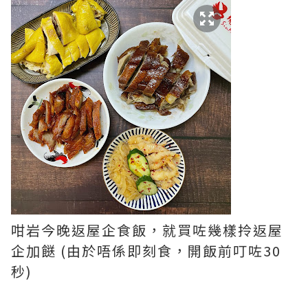
咁岩今晚返屋企食飯，就買咗幾樣拎返屋
企加餸 (由於唔係即刻食，開飯前叮咗30
秒)