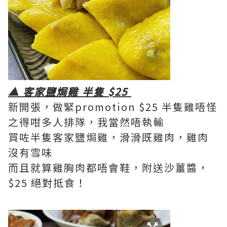
▲ 客家鹽焗雞 半隻 $25
新開張，做緊promotion $25 半隻雞唔怪
之得咁多人排隊，我當然唔執輸
買咗半隻客家鹽焗雞，滑滑既雞肉，雞肉
沒有雪味
而且就算雞胸肉都唔會鞋，附送沙薑醬，
$25 絕對抵食！