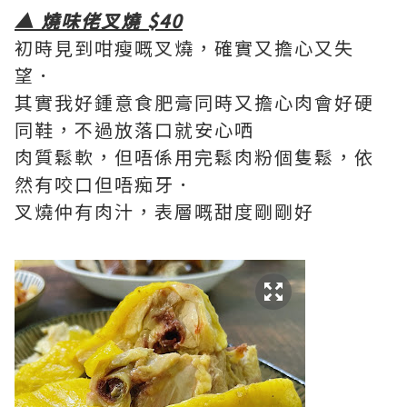
▲ 燒味佬叉燒 $40
初時見到咁瘦嘅叉燒，確實又擔心又失
望．
其實我好鍾意食肥膏同時又擔心肉會好硬
同鞋，不過放落口就安心哂
肉質鬆軟，但唔係用完鬆肉粉個隻鬆，依
然有咬口但唔痴牙．
叉燒仲有肉汁，表層嘅甜度剛剛好