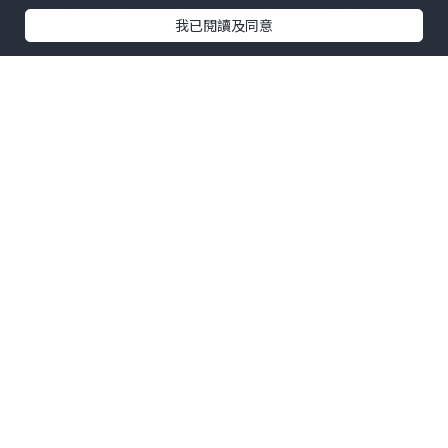
今晚就揀咗喺灣仔新開分店嘅【龍點
我已閱讀及同意
心】。全日有得飲茶都唔係新鮮事，不過
見到佢哋裝修走懷舊復古風格，再配合一
系列嘅室內設計元素，十足十時光倒流，
仲有啲喺外國Chinatown嘅感覺。
【龍點心】以新鮮即製嘅手工點心作招
徠，最近重推出多款矜貴宮廷點心。將經
典矜貴食材糅合全新創意重新演繹，可以
話係新派點心嘅代表，創意十足。
而家灣仔店全新開業優惠，晚市六點後入
座，即送手工製宮廷點心一客宮。
手工製宮廷點心 (💰$0，灣仔店全新開業