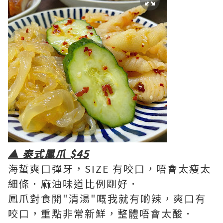
▲ 泰式鳳爪 $45
海蜇爽口彈牙，SIZE 有咬口，唔會太瘦太
細條．麻油味道比例剛好．
鳳爪對食開"清湯"嘅我就有啲辣，爽口有
咬口，重點非常新鮮，整體唔會太酸．