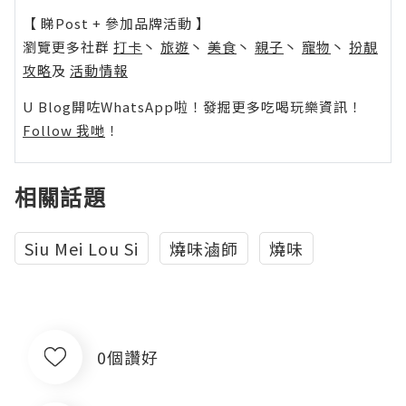
【 睇Post + 參加品牌活動 】
瀏覽更多社群
打卡
丶
旅遊
丶
美食
丶
親子
丶
寵物
丶
扮靚
攻略
及
活動情報
U Blog開咗WhatsApp啦！發掘更多吃喝玩樂資訊！
Follow 我哋
！
相關話題
Siu Mei Lou Si
燒味滷師
燒味
0個讚好