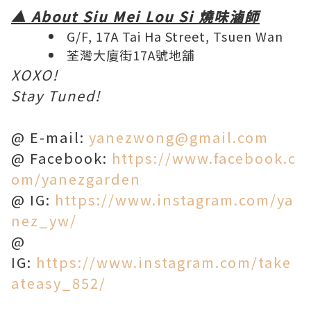
▲ About Siu Mei Lou Si 燒味滷師
G/F, 17A Tai Ha Street, Tsuen Wan
荃灣大廈街17A號地舖
XOXO!
Stay Tuned!
@ E-mail:
yanezwong@gmail.com
@ Facebook:
https://www.facebook.c
om/yanezgarden
@ IG:
https://www.instagram.com/ya
nez_yw/
@
IG:
https://www.instagram.com/take
ateasy_852/