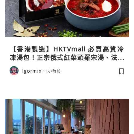
【香港製造】HKTVmall 必買高質冷
凍湯包！正宗俄式紅菜頭羅宋湯、法式
龍蝦濃湯與生酮膠原蛋白骨頭湯全攻略
Igormix
1小時前