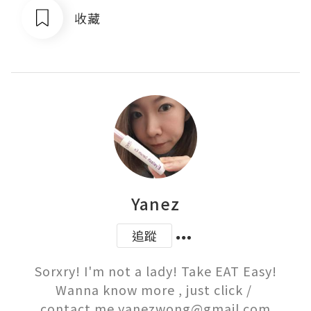
收藏
Yanez
追蹤
Sorxry! I'm not a lady! Take EAT Easy!

Wanna know more , just click / 

contact me yanezwong@gmail.com