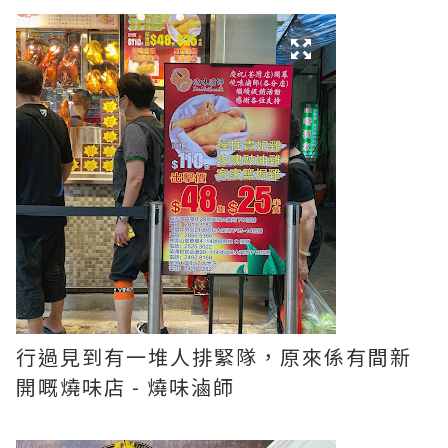
行過見到有一堆人排緊隊，原來係有間新
開嘅燒味店 - 燒味滷師