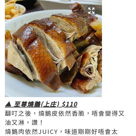
▲ 至尊燒鵝(上庄) $110
翻叮之後，燒鵝皮依然香脆，唔會變得又
油又淋，讚！
燒鵝肉依然JUICY，味道剛剛好唔會太