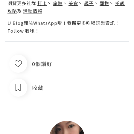
瀏覽更多社群
打卡
丶
旅遊
丶
美食
丶
親子
丶
寵物
丶
扮靚
攻略
及
活動情報
U Blog開咗WhatsApp啦！發掘更多吃喝玩樂資訊！
Follow 我哋
！
0個讚好
收藏