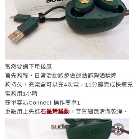
當然要講下用後感
首先夠輕，日常活動跑步做運動都夠哂穩陣
夠持久，
充電盒可以充4次電，10分鐘完成
快速充
電夠用1小時
簡單容易Connect 操作簡單1
重點用上先進
石墨烯驅動
，
音質
細緻清澈
乾淨
．