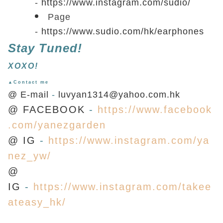
-
https://www.instagram.com/sudio/
Page
-
https://www.sudio.com/hk/earphones
Stay Tuned!
XOXO!
▲Contact me
@ E-mail
-
luvyan1314@yahoo.com.hk
@ FACEBOOK
-
https://www.facebook
.com/yanezgarden
@ IG
-
https://www.instagram.com/ya
nez_yw/
@
IG
-
https://www.instagram.com/takee
ateasy_hk/