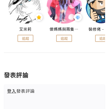
點滴
艾米莉
儍媽媽與兩隻小魔怪之家
追蹤
追蹤
追蹤
發表評論
登入
發表評論