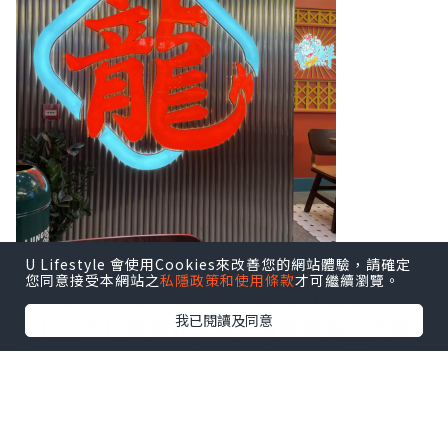
難得疫情舒緩，可以同朋友出嚟飲下茶，
U Lifestyle 會使用Cookies來改善您的網站體驗，請確定
您同意接受本網站之
私隱政策和使用條款
才可繼續瀏覽。
今晚就揀咗喺灣仔新開分店嘅【龍點
我已閱讀及同意
心】。全日有得飲茶都唔係新鮮事，不過
見到佢哋裝修走懷舊復古風格，再配合一
系列嘅室內設計元素，十足十時光倒流，
仲有啲喺外國Chinatown嘅感覺。