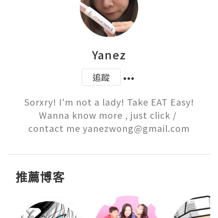
Yanez
追蹤
Sorxry! I'm not a lady! Take EAT Easy!

Wanna know more , just click / 

contact me yanezwong@gmail.com
推薦博客