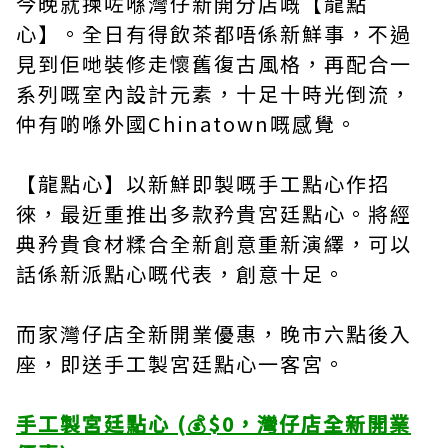
今晚就揀咗喺灣仔新開分店嘅【龍點
心】。全日有得飲茶都唔係新鮮事，不過
見到佢哋裝修走懷舊復古風格，再配合一
系列嘅室內設計元素，十足十時光倒流，
仲有啲喺外國Chinatown嘅感覺。
【龍點心】以新鮮即製嘅手工點心作招
徠，最近重推出多款矜貴宮廷點心。將經
典矜貴食材糅合全新創意重新演繹，可以
話係新派點心嘅代表，創意十足。
而家灣仔店全新開業優惠，晚市六點後入
座，即送手工製宮廷點心一客宮。
手工製宮廷點心 (💰$0，灣仔店全新開業