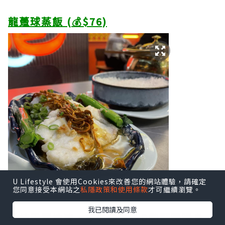
龍躉球蒸飯 (💰$76)
U Lifestyle 會使用Cookies來改善您的網站體驗，請確定
您同意接受本網站之
私隱政策和使用條款
才可繼續瀏覽。
我已閱讀及同意
近排天寒地凍，梗係要食返D熱野暖暖身