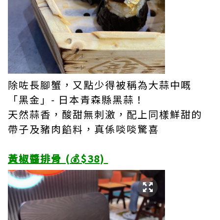
除咗長腳蟹，又點少得被稱為大蒜中嘅
「黑金」- 日本青森縣黑蒜！
天然蒜香，酸甜無刺激，配上同樣鮮甜的
帶子及豬肉餡料，真係啖啖驚喜
黃椒醬排骨 (💰$38)