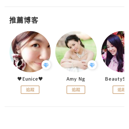
推薦博客
h 夏沫
♥Eunice♥
Amy Ng
追蹤
追蹤
追蹤