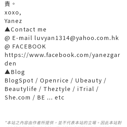
責。
xoxo,
Yanez
▲Contact me
@ E-mail luvyan1314@yahoo.com.hk
@ FACEBOOK
https://www.facebook.com/yanezgar
den
▲Blog
BlogSpot / Openrice / Ubeauty /
Beautylife / Theztyle / iTrial /
She.com / BE ... etc
*本站之內容由作者所提供，並不代表本站的立場。因此本站對