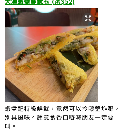
大澳蝦醬鮮魷卷 (💰$52)
蝦醬配特級鮮魷，竟然可以拎嚟整炸嘢，
別具風味。鍾意食香口嘢嘅朋友一定要
叫。