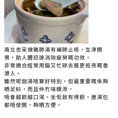
南北杏采燉豬肺湯有補肺止咳，生津開
胃，助人體迅速消除疲勞嘅功效，
非常適合經常用腦又忙碌去捱更抵夜嘅香
港人。
雖然呢個湯唔算好特別，但最重要嘅係夠
晒足料，而且仲冇味精添，
唔會越飲越口渴。坐低就有得飲，連湯包
都唔使開，夠晒方便。