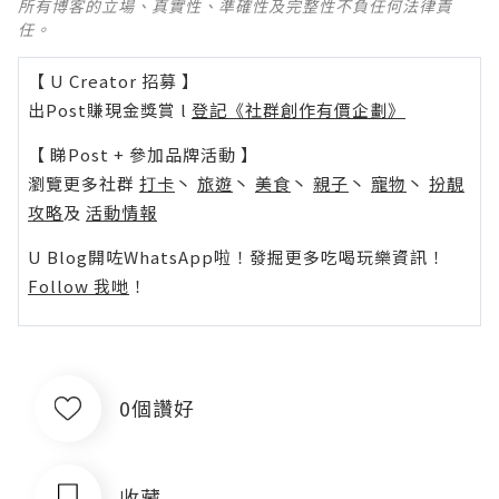
所有博客的立場、真實性、準確性及完整性不負任何法律責
任。
【 U Creator 招募 】
出Post賺現金獎賞 l
登記《社群創作有價企劃》
【 睇Post + 參加品牌活動 】
瀏覽更多社群
打卡
丶
旅遊
丶
美食
丶
親子
丶
寵物
丶
扮靚
攻略
及
活動情報
U Blog開咗WhatsApp啦！發掘更多吃喝玩樂資訊！
Follow 我哋
！
0個讚好
收藏