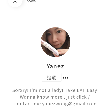
Yanez
追蹤
Sorxry! I'm not a lady! Take EAT Easy!

Wanna know more , just click / 

contact me yanezwong@gmail.com