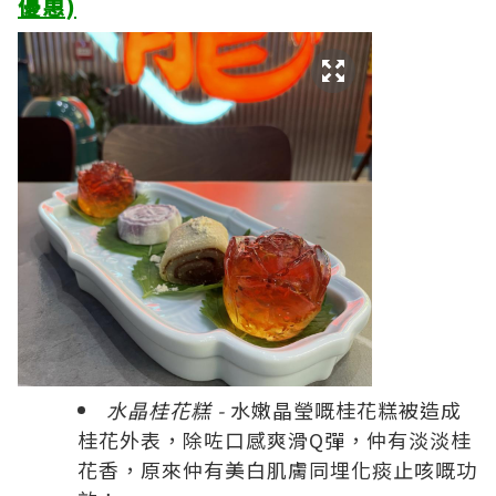
優惠)
水晶桂花糕 -
水嫩晶瑩嘅桂花糕被造成
桂花外表，除咗口感爽滑Q彈，仲有淡淡桂
花香，原來仲有美白肌膚同埋化痰止咳嘅功