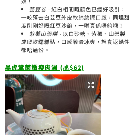
效！
芸豆卷 -
紅白相間嘅顏色已經好吸引，
一咬落去白芸豆外皮軟綿綿嘅口感，同埋甜
度剛剛好嘅紅豆沙餡，一嚿真係唔夠喉！
紫薯山藥糕 -
以白砂糖、紫薯、山藥製
成嘅軟糯糕點，口感醇滑冰爽，想食返幾件
都唔過份。
黑虎掌菌燉瘦肉湯 (💰$62)