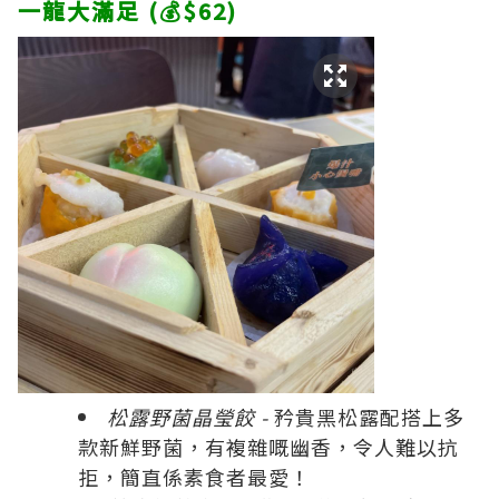
一龍大滿足 (💰$62)
松露野菌晶瑩餃 -
矜貴黑松露配搭上多
款新鮮野菌，有複雜嘅幽香，令人難以抗
拒，簡直係素食者最愛！