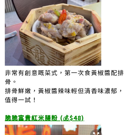
非常有創意嘅菜式，第一次食黃椒醬配排
骨。
排骨鮮嫩，黃椒醬辣味輕但清香味濃郁，
值得一試！
脆脆富貴紅米腸粉 (💰$48)