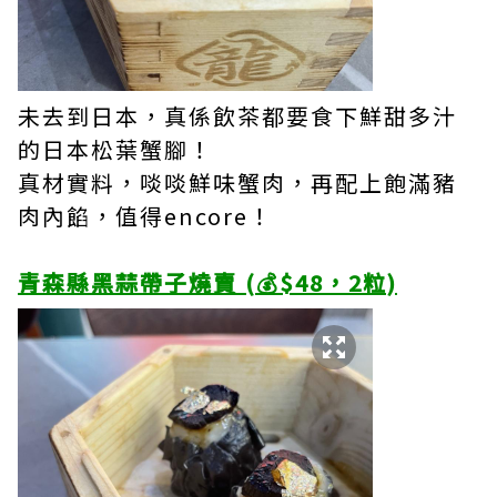
未去到日本，真係飲茶都要食下鮮甜多汁
的日本松葉蟹腳！
真材實料，啖啖鮮味蟹肉，再配上飽滿豬
肉內餡，值得encore！
青森縣黑蒜帶子燒賣 (💰$48，2粒)