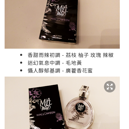
香甜而辣初調 - 茘枝 柚子 玫瑰 辣椒
迷幻氣息中調 - 毛地黃
懾人醇郁基調 - 廣藿香花蜜