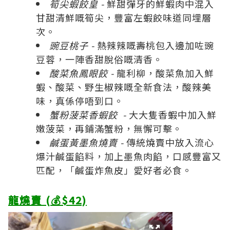
筍尖蝦餃皇 -
鮮甜彈牙的鮮蝦肉中混入
甘甜清鮮嘅筍尖，豐富左蝦餃味道同埋層
次。
豌豆桃子 -
熱辣辣嘅壽桃包入邊加咗豌
豆蓉，一陣香甜脫俗嘅清香。
酸菜魚鳳眼餃 -
龍利柳，酸菜魚加入鮮
蝦、酸菜、野生椒辣嘅全新食法，酸辣美
味，真係停唔到口。
蟹粉菠菜香蝦餃 -
大大隻香蝦中加入鮮
嫩菠菜，再鋪滿蟹粉，無懈可擊。
鹹蛋黃墨魚燒賣 -
傳統燒賣中放入流心
爆汁鹹蛋餡料，加上墨魚肉餡，口感豐富又
匹配，「鹹蛋炸魚皮」愛好者必食。
龍燒賣 (💰$42)