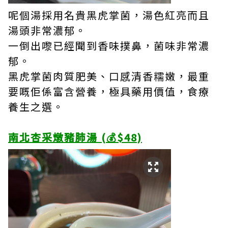
呢個湯採用名貴黑虎掌菌，湯色紅亮而且
湯頭非常濃郁。
一倒出嚟已經聞到香味撲鼻，菌味非常濃
郁。
黑虎掌菌肉質肥美、口感清香糯嫩，最重
要嘅佢係富含營養，極具藥用價值，食療
養生之選。
南北杏采燉豬肺湯 (💰$48)