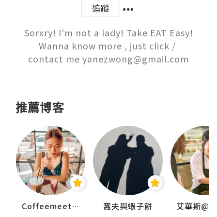
追蹤
Sorxry! I'm not a lady! Take EAT Easy!

Wanna know more , just click / 

contact me yanezwong@gmail.com
推薦博客
Coffeemeetjojo
窩夫與蝦子餅