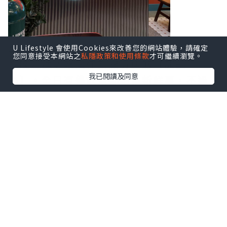
難得疫情舒緩，可以同朋友出嚟飲下茶，
U Lifestyle 會使用Cookies來改善您的網站體驗，請確定
您同意接受本網站之
私隱政策和使用條款
才可繼續瀏覽。
今晚就揀咗喺灣仔新開分店嘅【龍點
我已閱讀及同意
心】。全日有得飲茶都唔係新鮮事，不過
見到佢哋裝修走懷舊復古風格，再配合一
系列嘅室內設計元素，十足十時光倒流，
仲有啲喺外國Chinatown嘅感覺。
【龍點心】以新鮮即製嘅手工點心作招
徠，最近重推出多款矜貴宮廷點心。將經
典矜貴食材糅合全新創意重新演繹，可以
話係新派點心嘅代表，創意十足。