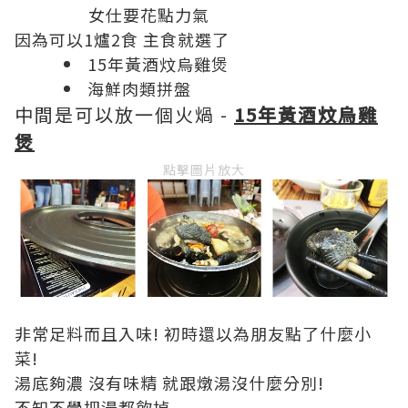
女仕要花點力氣
因為可以1爐2食 主食就選了
15年黃酒炆烏雞煲
海鮮肉類拼盤
中間是可以放一個火煱 -
15年黃酒炆烏雞
煲
點擊圖片放大
非常足料而且入味! 初時還以為朋友點了什麼小
菜!
湯底夠濃 沒有味精 就跟燉湯沒什麼分別!
不知不覺把湯都飲掉