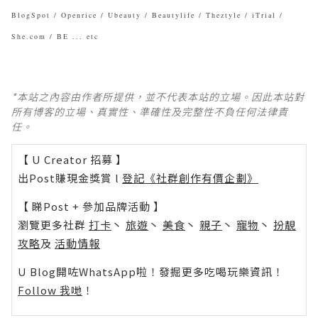
BlogSpot / Openrice / Ubeauty / Beautylife / Theztyle / iTrial /
She.com / BE ... etc
*本站之內容由作者所提供，並不代表本站的立場。因此本站對
所有博客的立場、真實性、準確性及完整性不負任何法律責
任。
【 U Creator 招募 】
出Post賺現金獎賞 l
登記《社群創作有價企劃》
【 睇Post + 參加品牌活動 】
瀏覽更多社群
打卡
丶
旅遊
丶
美食
丶
親子
丶
寵物
丶
扮靚
攻略
及
活動情報
U Blog開咗WhatsApp啦！發掘更多吃喝玩樂資訊！
Follow 我哋
！