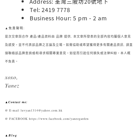
Address: 荃灣三陂坊20號地下
Tel: 2419 7778
Business Hour: 5 pm - 2 am
▲免責聲明:
是次交章與合作 產品/產品資料由 品牌 提供, 本文章所發表的全部內容均屬個人意見
及感受，並不代表該品牌之言論及立場。如需協助或希望獲得更多有關產品資訊, 請直
接聯絡該品牌查詢或∕和尋求相關專業意見。如從而引起任何損失或法律糾紛，本人概
不負責。
xoxo,
Yanez
▲Contact me:
@ E-mail luvyan1314@yahoo.com.hk
@ FACEBOOK https://www.facebook.com/yanezgarden
▲Blog