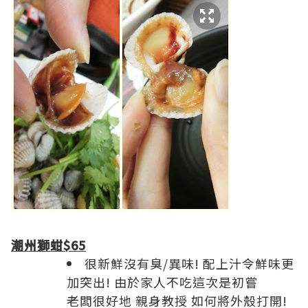
潮州獅蚶$65
很新鮮沒有臭/異味! 配上汁令鮮味更
加突出! 由於家人不吃這次是初嘗
老闆很好地 親身教授 如何將外殼打開!