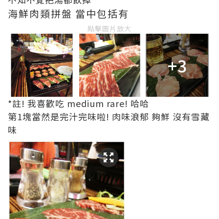
海鮮肉類拼盤 當中包括有
點擊圖片放大
+3
*註! 我喜歡吃 medium rare! 哈哈
第1塊當然是完汁完味啦! 肉味浪郁 夠鮮 沒有雪藏
味