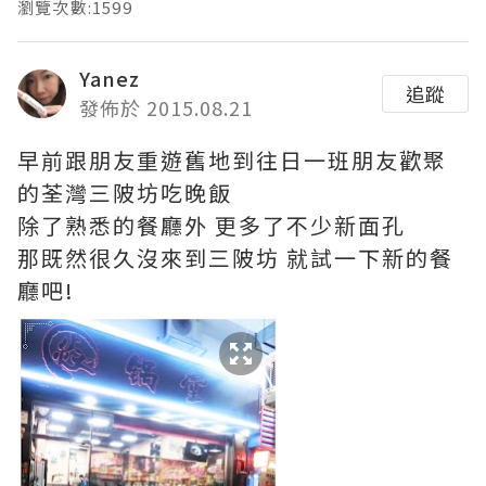
瀏覽次數:1599
Yanez
追蹤
發佈於 2015.08.21
早前跟朋友重遊舊地到往日一班朋友歡聚
的荃灣三陂坊吃晚飯
除了熟悉的餐廳外 更多了不少新面孔
那既然很久沒來到三陂坊 就試一下新的餐
廳吧!