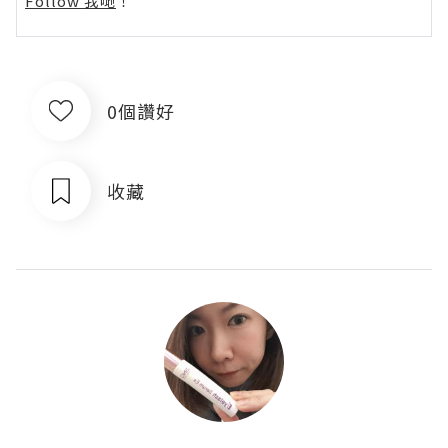
Follow 我哋
！
0個讚好
收藏