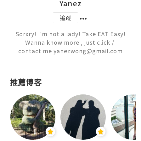
Yanez
追蹤
Sorxry! I'm not a lady! Take EAT Easy!

Wanna know more , just click / 

contact me yanezwong@gmail.com
推薦博客