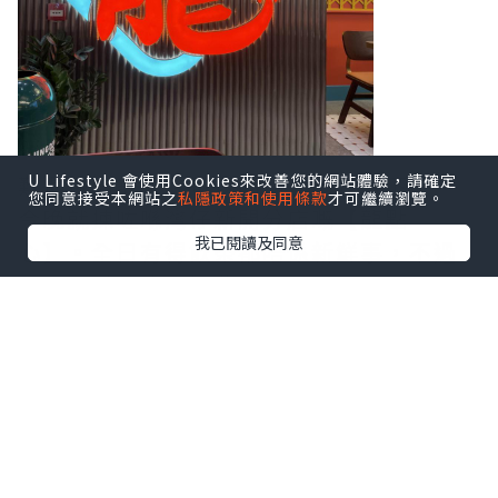
難得疫情舒緩，可以同朋友出嚟飲下茶，
U Lifestyle 會使用Cookies來改善您的網站體驗，請確定
您同意接受本網站之
私隱政策和使用條款
才可繼續瀏覽。
今晚就揀咗喺灣仔新開分店嘅【龍點
我已閱讀及同意
心】。全日有得飲茶都唔係新鮮事，不過
見到佢哋裝修走懷舊復古風格，再配合一
系列嘅室內設計元素，十足十時光倒流，
仲有啲喺外國Chinatown嘅感覺。
【龍點心】以新鮮即製嘅手工點心作招
徠，最近重推出多款矜貴宮廷點心。將經
典矜貴食材糅合全新創意重新演繹，可以