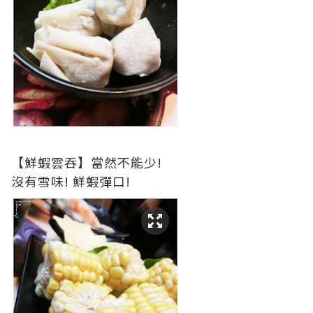
【鮮蝦雲吞】當然不能少!
沒有雪味! 鮮蝦彈口!