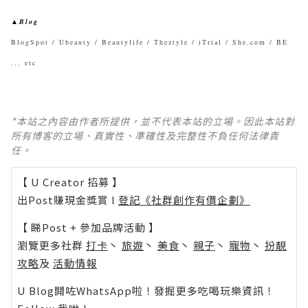
▲Blog
BlogSpot / Ubeauty / Beautylife / Theztyle / iTrial / She.com / BE
... etc
*本站之內容由作者所提供，並不代表本站的立場。因此本站對
所有博客的立場、真實性、準確性及完整性不負任何法律責
任。
【 U Creator 招募 】
出Post賺現金獎賞 l
登記《社群創作有價企劃》
【 睇Post + 參加品牌活動 】
瀏覽更多社群
打卡
丶
旅遊
丶
美食
丶
親子
丶
寵物
丶
扮靚
攻略
及
活動情報
U Blog開咗WhatsApp啦！發掘更多吃喝玩樂資訊！