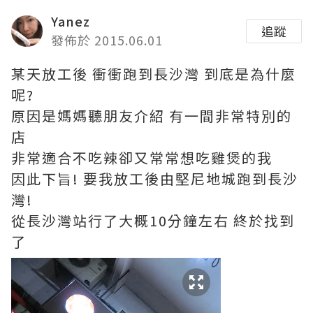
Yanez
追蹤
發佈於 2015.06.01
某天放工後 衝衝跑到長沙灣 到底是為什麼
呢?
原因是媽媽聽朋友介紹 有一間非常特別的
店
非常適合不吃辣卻又常常想吃雞煲的我
因此下旨! 要我放工後由堅尼地城跑到長沙
灣!
從長沙灣站行了大概10分鐘左右 終於找到
了