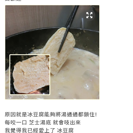
原因就是冰豆腐能夠將湯通通都鎖住!
每咬一口 芝士湯底 就會吱出來
我覺得我已經愛上了 冰豆腐