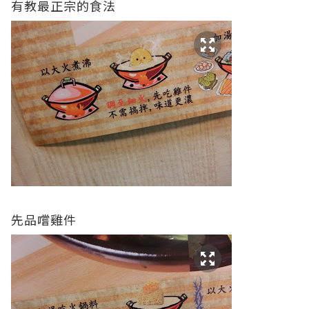
有教最正宗的食法
先品嚐雞件