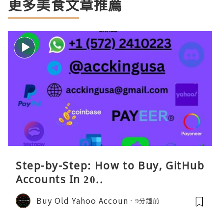
更多美食文章推薦
Step-by-Step: How to Buy, GitHub
Accounts In 20..
Buy Old Yahoo Accoun
9分鐘前