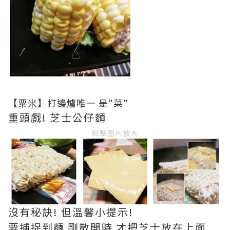
【粟米】打邊爐唯一 是"菜"
重頭戲! 芝士公仔麵
點擊圖片放大
沒有秘訣! 但溫馨小提示!
要捕捉到麵 剛散開時 才把芝士放在上面