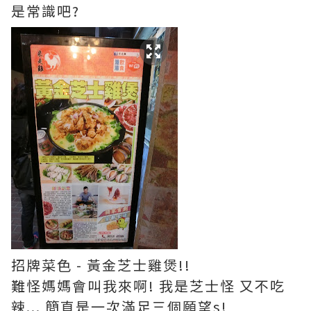
是常識吧?
招牌菜色 - 黃金芝士雞煲!!
難怪媽媽會叫我來啊! 我是芝士怪 又不吃
辣... 簡直是一次滿足三個願望s!