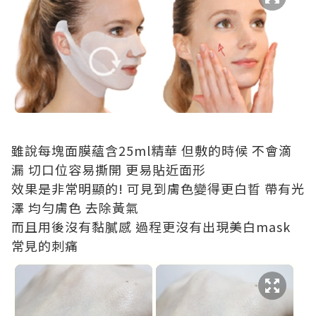
雖說每塊面膜蘊含25ml精華 但敷的時候 不會滴
漏 切口位容易撕開 更易貼近面形
效果是非常明顯的! 可見到膚色變得更白晢 帶有光
澤 均勻膚色 去除黃氣
而且用後沒有黏膩感 過程更沒有出現美白mask
常見的刺痛