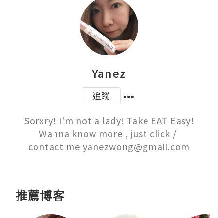
Yanez
追蹤
Sorxry! I'm not a lady! Take EAT Easy!

Wanna know more , just click / 

contact me yanezwong@gmail.com
推薦博客