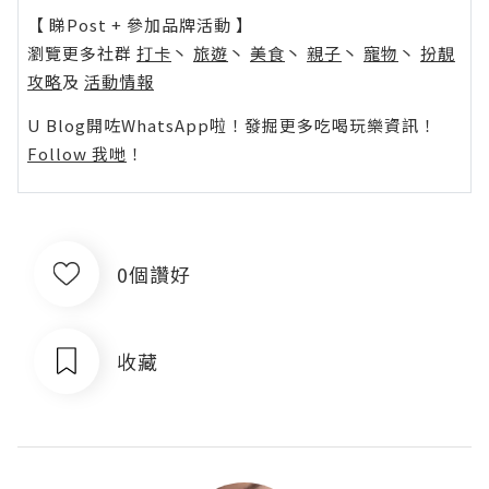
【 睇Post + 參加品牌活動 】
瀏覽更多社群
打卡
丶
旅遊
丶
美食
丶
親子
丶
寵物
丶
扮靚
攻略
及
活動情報
U Blog開咗WhatsApp啦！發掘更多吃喝玩樂資訊！
Follow 我哋
！
0個讚好
收藏