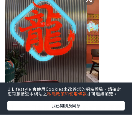
難得疫情舒緩，可以同朋友出嚟飲下茶，
U Lifestyle 會使用Cookies來改善您的網站體驗，請確定
您同意接受本網站之
私隱政策和使用條款
才可繼續瀏覽。
今晚就揀咗喺灣仔新開分店嘅【龍點
我已閱讀及同意
心】。全日有得飲茶都唔係新鮮事，不過
見到佢哋裝修走懷舊復古風格，再配合一
系列嘅室內設計元素，十足十時光倒流，