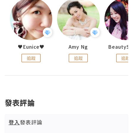
h 夏沫
♥Eunice♥
Amy Ng
追蹤
追蹤
追蹤
發表評論
登入
發表評論