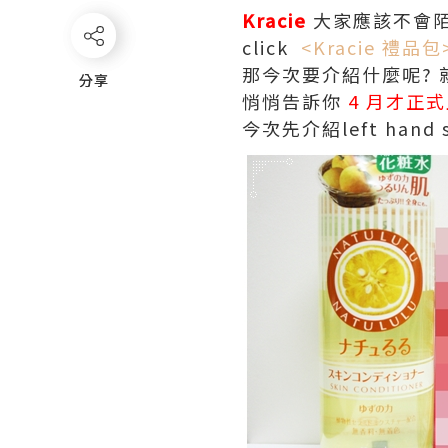
Kracie
大家應該不會陌生
click
<Kracie 禮品包
那今次要介紹什麼呢? 
分享
分享
悄悄告訴你
4 月才正
今次先介紹left hand s