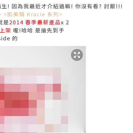
! 因為我最近才介紹過嘛! 你沒有看? 討厭!!!
>
<肌美精 Kracie 系列>
就是
2014 春季最新產品
x 2
式上架
喔!哈哈 是搶先到手
ide 的