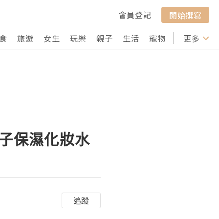
會員登記
開始撰寫
食
旅遊
女生
玩樂
親子
生活
寵物
行山
更多
打卡
品 柚子保濕化妝水
追蹤