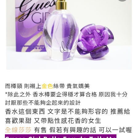
而樽頸 則襯上
金色
絲帶 貴氣嬌美
*除此之外 香水樽要企得穩才算合格 原因我十分
討厭那些不能夠企起來的設計
香水這個東西 文字是不能夠形容的 推薦給
喜歡果甜 又帶點性感花香的女生
全線莎莎
有售 假若有興趣的話 可以一試喔