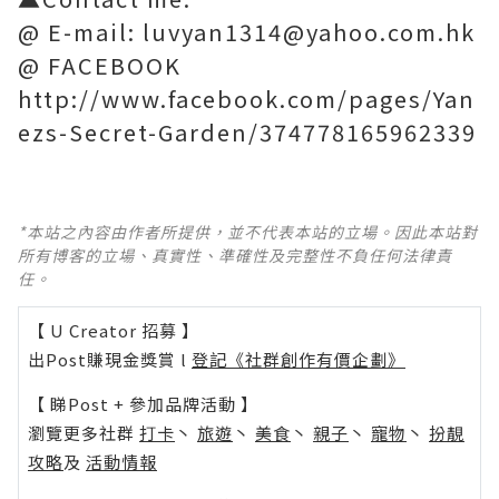
@ E-mail: luvyan1314@yahoo.com.hk
@ FACEBOOK
http://www.facebook.com/pages/Yan
ezs-Secret-Garden/374778165962339
*本站之內容由作者所提供，並不代表本站的立場。因此本站對
所有博客的立場、真實性、準確性及完整性不負任何法律責
任。
【 U Creator 招募 】
出Post賺現金獎賞 l
登記《社群創作有價企劃》
【 睇Post + 參加品牌活動 】
瀏覽更多社群
打卡
丶
旅遊
丶
美食
丶
親子
丶
寵物
丶
扮靚
攻略
及
活動情報