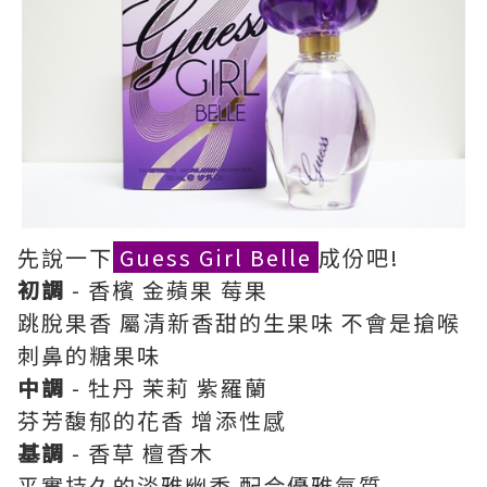
先說一下
Guess Girl Belle
成份吧!
初調
- 香檳 金蘋果 莓果
跳脫果香 屬清新香甜的生果味 不會是搶喉
刺鼻的糖果味
中調
- 牡丹 茉莉 紫羅蘭
芬芳馥郁的花香 增添性感
基調
- 香草 檀香木
平實持久的淡雅幽香 配合優雅氣質