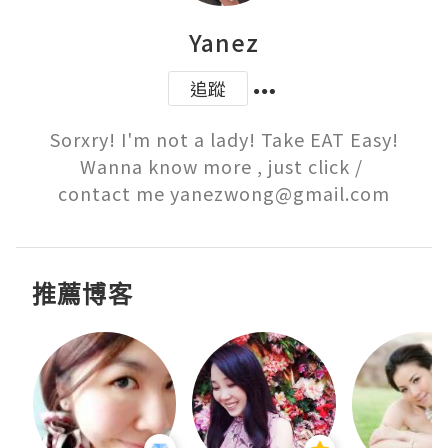
Yanez
追蹤
Sorxry! I'm not a lady! Take EAT Easy!

Wanna know more , just click / 

contact me yanezwong@gmail.com
推薦博客