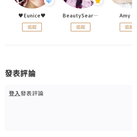
h 夏沫
♥Eunice♥
BeautySearch
Amy N
追蹤
追蹤
追蹤
發表評論
登入
發表評論