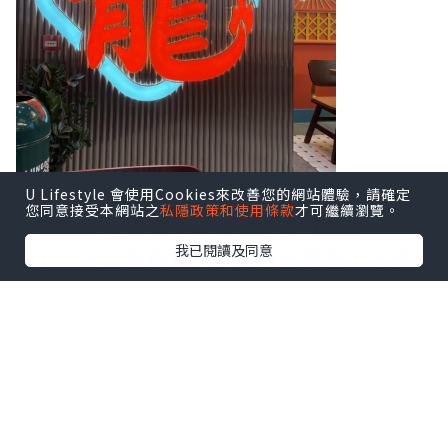
難得疫情舒緩，可以同朋友出嚟飲下茶，
U Lifestyle 會使用Cookies來改善您的網站體驗，請確定
您同意接受本網站之
私隱政策和使用條款
才可繼續瀏覽。
今晚就揀咗喺灣仔新開分店嘅【龍點
我已閱讀及同意
心】。全日有得飲茶都唔係新鮮事，不過
見到佢哋裝修走懷舊復古風格，再配合一
系列嘅室內設計元素，十足十時光倒流，
仲有啲喺外國Chinatown嘅感覺。
【龍點心】以新鮮即製嘅手工點心作招
徠，最近重推出多款矜貴宮廷點心。將經