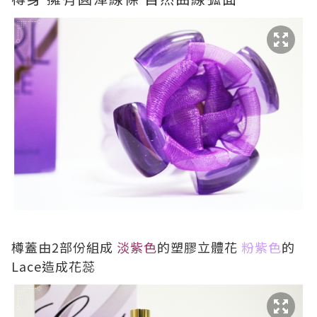
樽蓋由2部份組成
淡紫色
的塑膠立體花
粉紫色
的
Lace造成花蕊