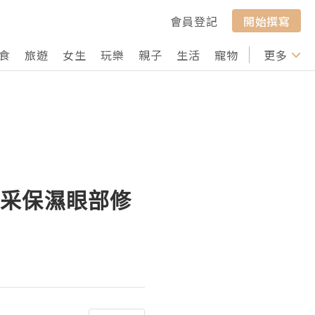
會員登記
開始撰寫
食
旅遊
女生
玩樂
親子
生活
寵物
行山
更多
打卡
O 喚采保濕眼部修