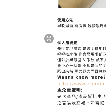
使用方法
早晚潔面 爽膚後 輕按眼
個人用後感
先從質地開始 是透明質地輕
輕輕按摩後 你會發現眼部四
但對於黑眼圈 & 眼紋 就
要小心一點是 不知是我的
泵出來時 壓力頗大而且急速
Wanna know more?
http://www.everyb
▲免責聲明:
是次產品/產品資料由 
之言論及立場。如需協