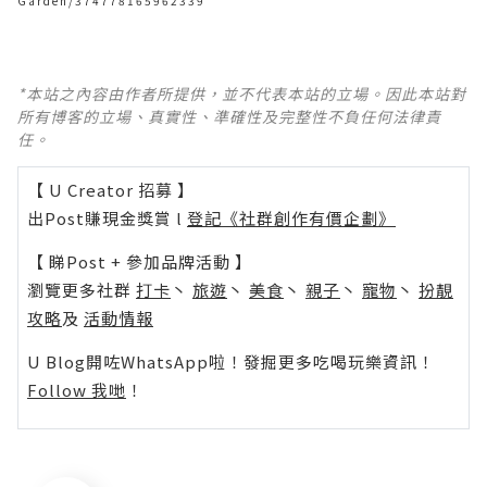
Garden/374778165962339
*本站之內容由作者所提供，並不代表本站的立場。因此本站對
所有博客的立場、真實性、準確性及完整性不負任何法律責
任。
【 U Creator 招募 】
出Post賺現金獎賞 l
登記《社群創作有價企劃》
【 睇Post + 參加品牌活動 】
瀏覽更多社群
打卡
丶
旅遊
丶
美食
丶
親子
丶
寵物
丶
扮靚
攻略
及
活動情報
U Blog開咗WhatsApp啦！發掘更多吃喝玩樂資訊！
Follow 我哋
！