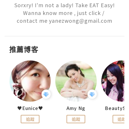
Sorxry! I'm not a lady! Take EAT Easy!

Wanna know more , just click / 

contact me yanezwong@gmail.com
推薦博客
h 夏沫
♥Eunice♥
Amy Ng
追蹤
追蹤
追蹤