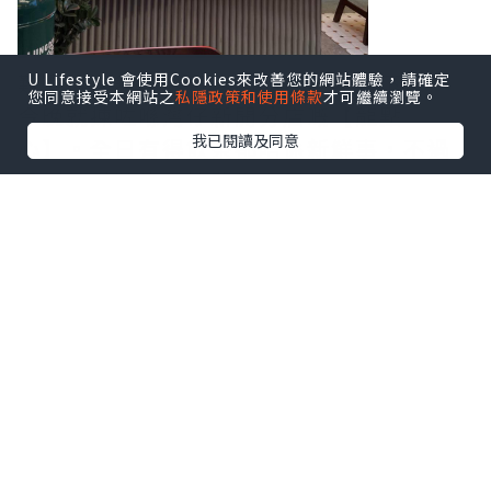
難得疫情舒緩，可以同朋友出嚟飲下茶，
U Lifestyle 會使用Cookies來改善您的網站體驗，請確定
您同意接受本網站之
私隱政策和使用條款
才可繼續瀏覽。
今晚就揀咗喺灣仔新開分店嘅【龍點
我已閱讀及同意
心】。全日有得飲茶都唔係新鮮事，不過
見到佢哋裝修走懷舊復古風格，再配合一
系列嘅室內設計元素，十足十時光倒流，
仲有啲喺外國Chinatown嘅感覺。
【龍點心】以新鮮即製嘅手工點心作招
徠，最近重推出多款矜貴宮廷點心。將經
典矜貴食材糅合全新創意重新演繹，可以
話係新派點心嘅代表，創意十足。
而家灣仔店全新開業優惠，晚市六點後入