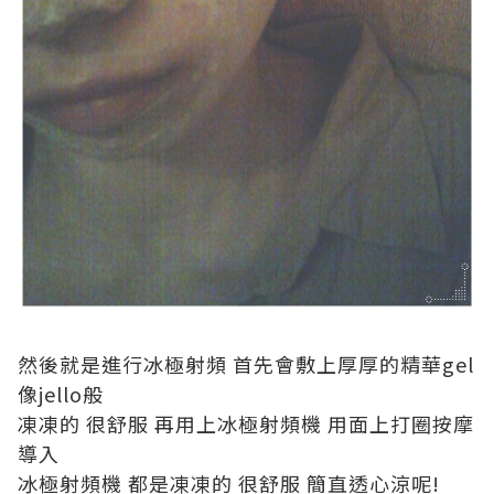
然後就是進行冰極射頻 首先會敷上厚厚的精華gel
像jello般
凍凍的 很舒服 再用上冰極射頻機 用面上打圈按摩
導入
冰極射頻機 都是凍凍的 很舒服 簡直透心涼呢!