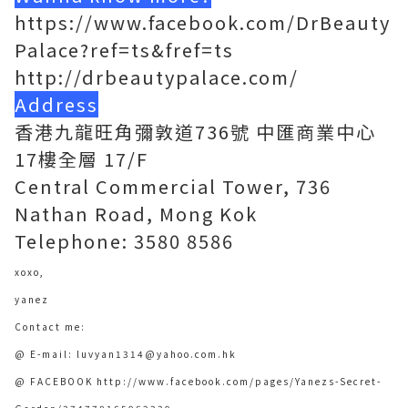
https://www.facebook.com/DrBeauty
Palace?ref=ts&fref=ts
http://drbeautypalace.com/
Address
香港九龍旺角彌敦道736號 中匯商業中心
17樓全層 17/F
Central Commercial Tower, 736
Nathan Road, Mong Kok
Telephone: 3580 8586
xoxo,
yanez
Contact me:
@ E-mail: luvyan1314@yahoo.com.hk
@ FACEBOOK http://www.facebook.com/pages/Yanezs-Secret-