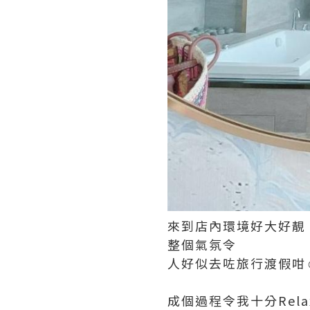
來到店內環境好大好靚
整個氣氛令
人好似去咗旅行渡假咁☺
成個過程令我十分Rel