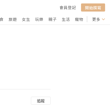
會員登記
開始撰寫
食
旅遊
女生
玩樂
親子
生活
寵物
行山
更多
打卡
追蹤