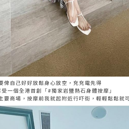
要俾自己好好放鬆身心放空，充充電先得
pa，享受一個全港首創「#獨家岩鹽熱石身體按摩」
主要商場，按摩前我就起附近行吓街，輕輕鬆鬆就