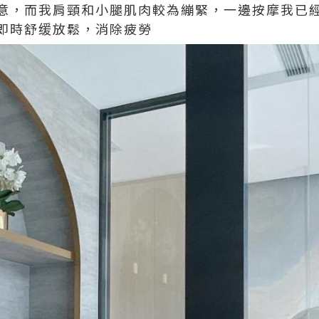
意，而我肩頸和小腿肌肉較為繃緊，一邊按摩我已
即時舒缓放鬆，消除疲勞