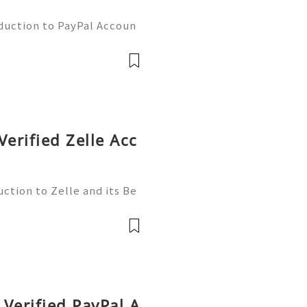
oduction to PayPal Accoun
line transactions, offerin
ers worldwide. Whether yo
Verified Zelle Acc
ction to Zelle and its Be
l world, finding efficient
 essential. Enter Zelle—
Verified PayPal A