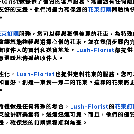
-Florist還提供了優質的客戶服務。無論您有任
友好的支援。他們將盡力確保您的
花束訂購
體驗愉
。
花束訂購
服務，您可以輕鬆獲得美麗的花束，為特殊
驗讓您能夠輕鬆選擇心儀的花束，並在幾個步驟內
寫收件人的資料和送貨地址，
Lush-Florist
都提供
意溫暖地傳遞給收件人。
性化，
Lush-Florist
也提供定制花束的服務。您可
和喜好，創造一束獨一無二的花束。這樣的花束將
。
婚禮還是任何特殊的場合，
Lush-Florist
的
花束訂
束設計精美獨特，送達迅速可靠。而且，他們的優
援，確保您的訂購過程順利無憂。