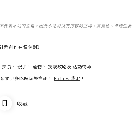
並不代表本站的立場。因此本站對所有博客的立場、真實性、準確性
社群創作有價企劃》
】
丶
美食
丶
親子
丶
寵物
丶
扮靚攻略
及
活動情報
p啦！發掘更多吃喝玩樂資訊！
Follow 我哋
！
收藏