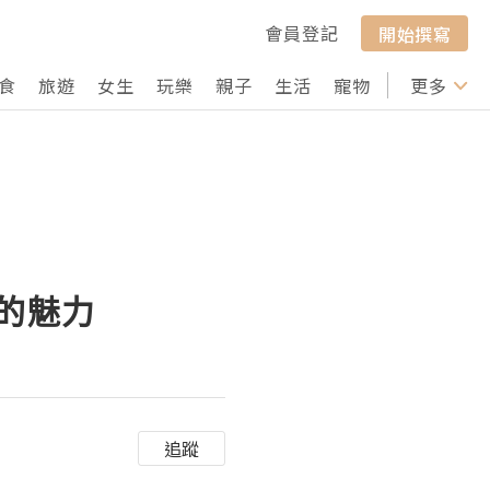
會員登記
開始撰寫
食
旅遊
女生
玩樂
親子
生活
寵物
行山
更多
打卡
t的魅力
追蹤