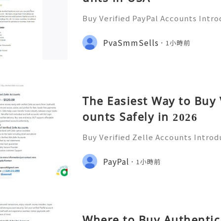
Buy Verified PayPal Accounts Intr
ts PayPal has become a staple in on
g convenience and security for us
PvaSmmSells
1小時前
u're shopping, selling,
The Easiest Way to Buy 
ounts Safely in 2026
Buy Verified Zelle Accounts Introdu
nefits In today’s fast-paced digita
ways to transfer money has become
PayPal
1小時前
a popular payment ser
Where to Buy Authentic 