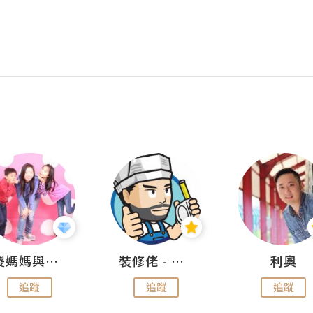
儍媽媽與兩隻小魔怪之家
裝修佬 - 香港一站式網上裝修平台
利奧
追蹤
追蹤
追蹤