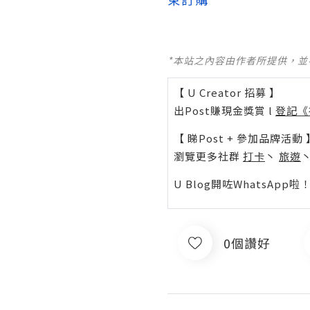
*本站之內容由作者所提供，
【 U Creator 招募 】
出Post賺現金獎賞 l
登記《
【 睇Post + 參加品牌活動 
瀏覽更多社群
打卡
丶
旅遊
U Blog開咗WhatsAp
0個讚好