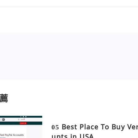
薦
05 Best Place To Buy Ve
unts in USA