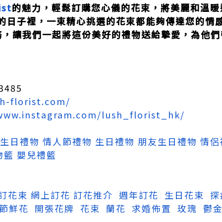
ist
的魅力，輕鬆訂購您心儀的花束，將美麗和溫暖
的日子裡，一束精心挑選的花束都能夠傳達您的情感和
務，讓我們一起將這份美好的禮物送給摯愛，為他們
 3485
h-florist.com/
www.instagram.com/lush_florist_hk/
生日禮物
情人節禮物
生日禮物
朋友生日禮物
情侶
物籃
嬰兒禮籃
訂花束
網上訂花
訂花推介
週年訂花
生日花束
探
節鮮花
開張花牌
花束
蘭花
求婚佈置
玫瑰
鬱金