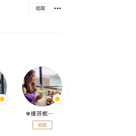
追蹤
✾達芬妮•愛孩子•愛生活✾
wendysugar享受生活gogogo
追蹤
追蹤