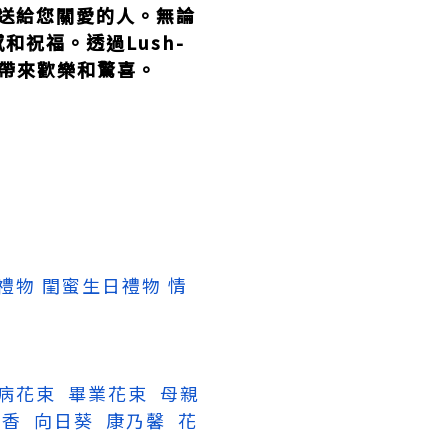
送給您關愛的人。無論
祝福。透過Lush-
帶來歡樂和驚喜。
禮物
閨蜜生日禮物
情
病花束
畢業花束
母親
香
向日葵
康乃馨
花