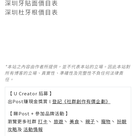
深圳牙貼面價目表
深圳杜牙根價目表
*本站之內容由作者所提供，並不代表本站的立場。因此本站對
所有博客的立場、真實性、準確性及完整性不負任何法律責
任。
【 U Creator 招募 】
出Post賺現金獎賞 l
登記《社群創作有價企劃》
【 睇Post + 參加品牌活動 】
瀏覽更多社群
打卡
丶
旅遊
丶
美食
丶
親子
丶
寵物
丶
扮靚
攻略
及
活動情報