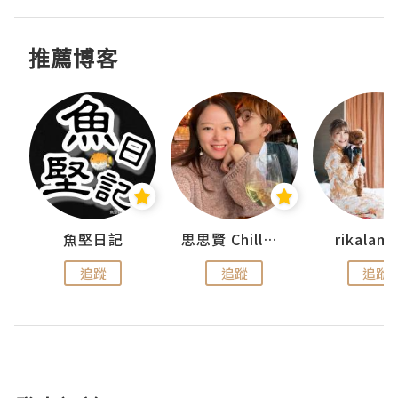
推薦博客
urnal
魚堅日記
思思賢 ChillMyBabe
rikala
追蹤
追蹤
追蹤