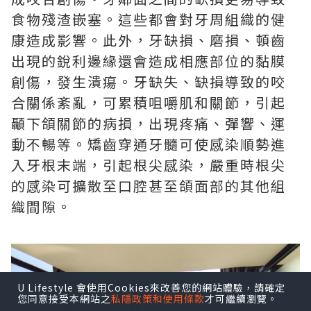
食物殘渣嵌塞。這些都會對牙周組織的健
康造成影響。此外，牙缺損、磨損、頓齒
出現的銳利邊緣還會造成相應部位的黏膜
創傷，發生潰瘍。牙缺失、缺損導致的咬
合關係紊亂，可累積咀嚼肌和關節，引起
顳下頜關節的病損，出現疼痛、彈響、運
動不暢等。矯齒穿通牙髓可使感染順勢進
入牙根末端，引起根尖感染，嚴重時根尖
的感染可擴散至口腔甚至頜面部的其他組
織間隙。
U Lifestyle 會使用Cookies來改善您的網站體驗，請確定
您同意接受本網站之
私隱政策和使用條款
才可繼續瀏覽。