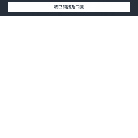
我已閱讀及同意
牙的健康不僅局限於口腔局部，還與全身
健康有千絲萬縷的聯繫。口腔疾病可引起
其他部位的疾病，比如蛹齒引發牙髓炎和
根尖周炎，可作為病 灶引起頜面部的感染
和心內膜炎等。牙周問題也與全身健康密
切相關，如導 致牙周炎的細菌可引起風濕