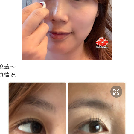
遮蓋～
尬情況