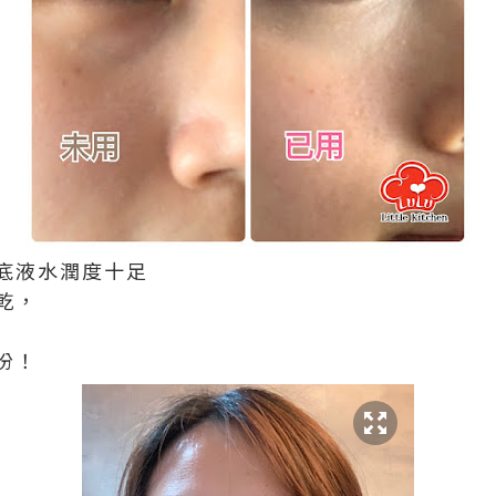
底液水潤度十足
乾，
份！