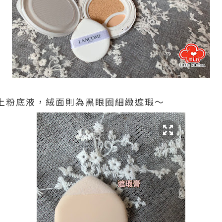
面供抹上粉底液，絨面則為黑眼圈細緻遮瑕～