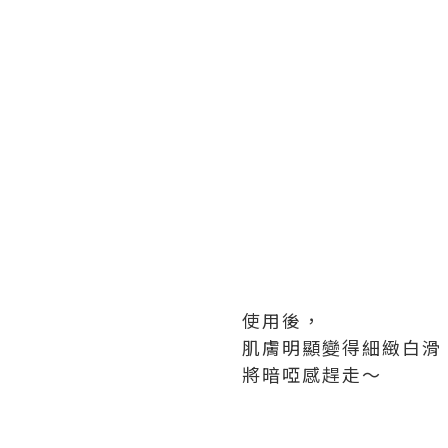
使用後，
肌膚明顯變得細緻白滑
將暗啞感趕走～