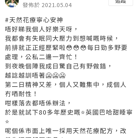
追蹤
發佈於 2021.05.04
#天然花療寧心安神
唔好睇我個人好樂天呀，
我都會有失眠同大壓力到想喊嘅時候，
前排就正正經歷緊啦😳😳😳每日勁多野要
處理，公私二邊一齊忙！
到夜晚個陣我成日驚自己有野做錯，
越諗越訓唔著🥶🥶🥶
第二日精神又差，個人又難集中，成個人
冇哂耐性！
咁樣落去都唔係辦法，
於是就試下80多年歷史嘅⭐️英國巴哈甜睡寧
⭐️
呢個係市面上唯一採用天然花療配方，改