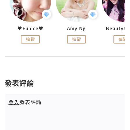
h 夏沫
♥Eunice♥
Amy Ng
追蹤
追蹤
追蹤
發表評論
登入
發表評論