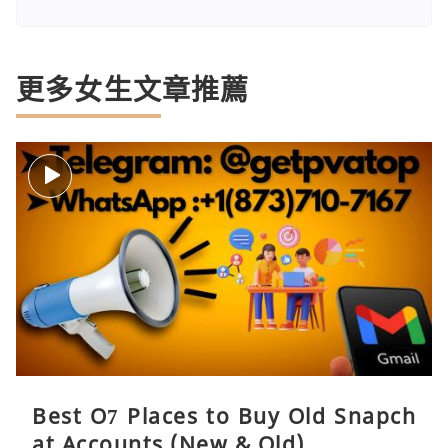
更多女生文章推薦
Best O7 Places to Buy Old Snapch
at Accounts (New & Old)