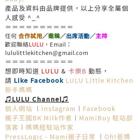
產品及資料由品牌提供，以上分享全屬個
人感受 ^_^
＝＝＝＝＝＝＝＝＝＝
任何
合作試用
／
邀稿
／
出席活動／
主持
歡迎聯絡
LULU
，Email：
lululittlekitchen@gmail.com
＝＝＝＝＝＝＝＝＝＝
想即時知道
LULU
&
卡樂B
動態，
請
Like Facebook
LULU Little Kitchen
新手媽媽
♫LULU Channel♫
個人網站
︱
Instagram
︱
Facebook
親子王國BK Milk作者
︱
MamiBuy 駐站部
落客
︱
媽媽經駐站作家
PressLogic - Mami親子日常
︱
Oh!爸媽