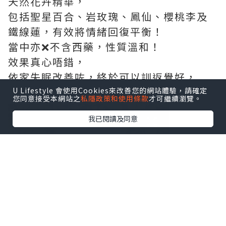
天然花卉精華，
包括聖星百合、岩玫瑰、鳳仙、櫻桃李及
鐵線蓮，有效將情緒回復平衡！
當中亦❌不含西藥，性質溫和！
效果真心唔錯，
依家失眠改善咗，終於可以訓返覺好，
心情都好左💪🏻💪🏻💪🏻
U Lifestyle 會使用Cookies來改善您的網站體驗，請確定
您同意接受本網站之
私隱政策和使用條款
才可繼續瀏覽。
我已閱讀及同意