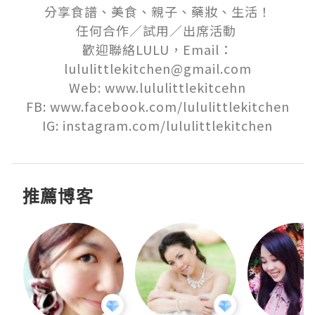
分享食譜、美食、親子、藥妝、生活！

任何合作／試用／出席活動 

歡迎聯絡LULU，Email：
lululittlekitchen@gmail.com

Web: www.lululittlekitcehn

FB: www.facebook.com/lululittlekitchen

IG: instagram.com/lululittlekitchen
推薦博客