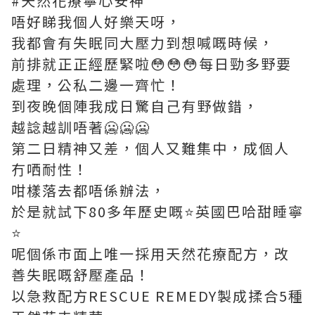
#天然花療寧心安神
唔好睇我個人好樂天呀，
我都會有失眠同大壓力到想喊嘅時候，
前排就正正經歷緊啦😳😳😳每日勁多野要
處理，公私二邊一齊忙！
到夜晚個陣我成日驚自己有野做錯，
越諗越訓唔著🥶🥶🥶
第二日精神又差，個人又難集中，成個人
冇哂耐性！
咁樣落去都唔係辦法，
於是就試下80多年歷史嘅⭐️英國巴哈甜睡寧
⭐️
呢個係市面上唯一採用天然花療配方，改
善失眠嘅舒壓產品！
以急救配方RESCUE REMEDY製成揉合5種