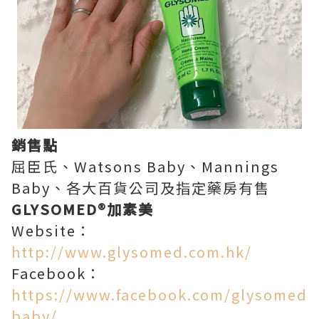
銷售點
屈臣氏、Watsons Baby、Mannings
Baby、各大百貨公司及指定藥房有售
GLYSOMED®加素美
Website：
http://www.glysomed.com.hk/
Facebook：
https://www.facebook.com/glysomed
baby/