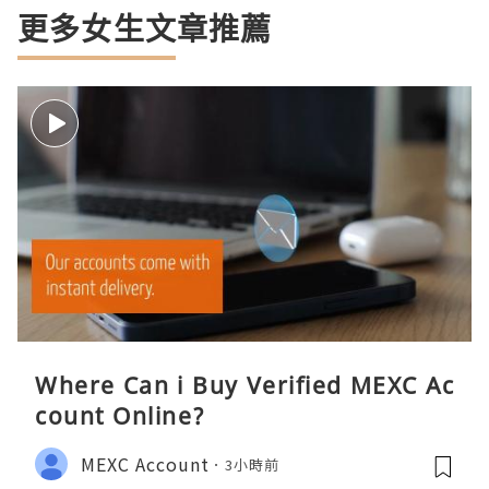
更多女生文章推薦
Where Can i Buy Verified MEXC Ac
count Online?
MEXC Account
3小時前