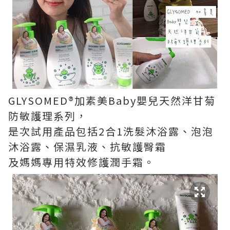
GLYSOMED®加素美Baby嬰兒天然洋甘菊
防敏護理系列，
是次試用產品包括2合1洗髮沐浴露、泡泡
沐浴露、保濕乳液、抗敏護臀霜
及媽媽專用特效修護潤手霜。