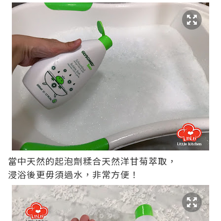
當中天然的起泡劑糅合天然洋甘菊萃取，
浸浴後更毋須過水，非常方便！