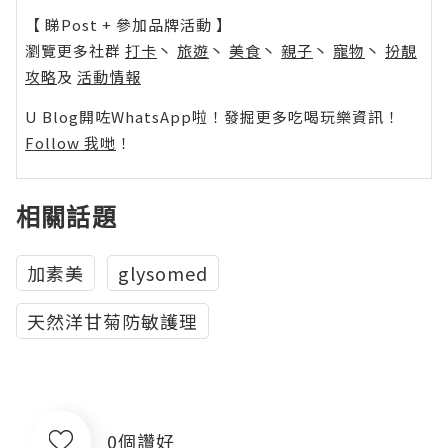
【 睇Post + 參加品牌活動 】
瀏覽更多社群
打卡
丶
旅遊
丶
美食
丶
親子
丶
寵物
丶
扮靚
攻略
及
活動情報
U Blog開咗WhatsApp啦！發掘更多吃喝玩樂資訊！
Follow 我哋
！
相關話題
加素美
glysomed
天然洋甘菊防敏護理
0個讚好