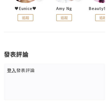
h 夏沫
♥Eunice♥
Amy Ng
追蹤
追蹤
追蹤
發表評論
登入
發表評論