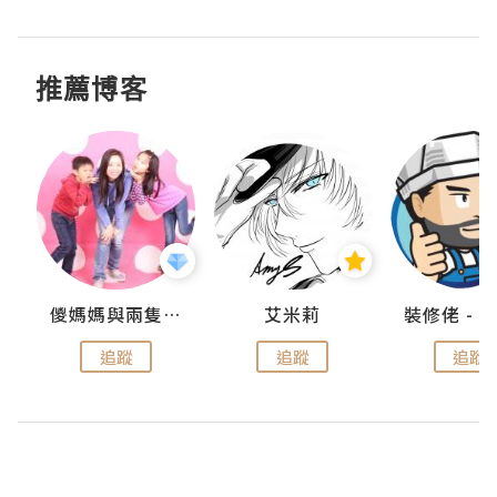
推薦博客
點滴
儍媽媽與兩隻小魔怪之家
艾米莉
追蹤
追蹤
追蹤