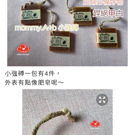
小強磗一包有4件，
外表有點像肥皂呢～