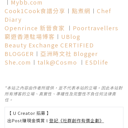
︱
Mybb.com
Cook1Cook食譜分享
︱
點煮網
︱
Chef
Diary
Openrince 新晉食家
︱
Poortravellers
窮遊香港駐場博客
︱
UBlog
Beauty Exchange CERTIFIED
BLOGGER
︱
亞洲時文社 Blogger
She.com
︱
talk@Cosmo
︱
ESDlife
*本站之內容由作者所提供，並不代表本站的立場。因此本站對
所有博客的立場、真實性、準確性及完整性不負任何法律責
任。
【 U Creator 招募 】
出Post賺現金獎賞 l
登記《社群創作有價企劃》