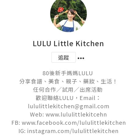
LULU Little Kitchen
追蹤
80後新手媽媽LULU 

分享食譜、美食、親子、藥妝、生活！

任何合作／試用／出席活動 

歡迎聯絡LULU，Email：
lululittlekitchen@gmail.com

Web: www.lululittlekitcehn

FB: www.facebook.com/lululittlekitchen

IG: instagram.com/lululittlekitchen