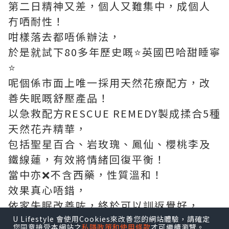
第二日精神又差，個人又難集中，成個人
冇哂耐性！
咁樣落去都唔係辦法，
於是就試下80多年歷史嘅⭐️英國巴哈甜睡寧
⭐️
呢個係市面上唯一採用天然花療配方，改
善失眠嘅舒壓產品！
以急救配方RESCUE REMEDY製成揉合5種
天然花卉精華，
包括聖星百合、岩玫瑰、鳳仙、櫻桃李及
鐵線蓮，有效將情緒回復平衡！
當中亦❌不含西藥，性質溫和！
效果真心唔錯，
依家失眠改善咗，終於可以訓返覺好，
心情都好左💪🏻💪🏻💪🏻
U Lifestyle 會使用Cookies來改善您的網站體驗，請確定
您同意接受本網站之
私隱政策和使用條款
才可繼續瀏覽。