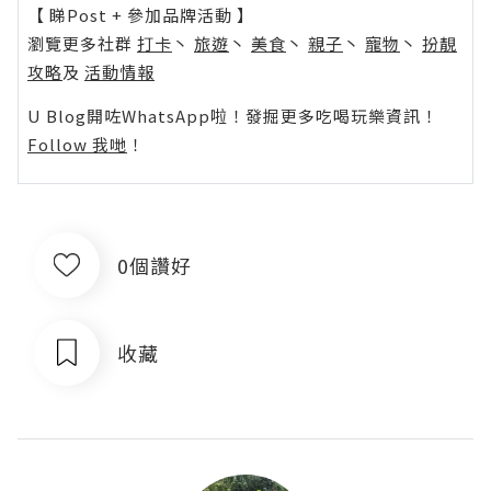
【 睇Post + 參加品牌活動 】
瀏覽更多社群
打卡
丶
旅遊
丶
美食
丶
親子
丶
寵物
丶
扮靚
攻略
及
活動情報
U Blog開咗WhatsApp啦！發掘更多吃喝玩樂資訊！
Follow 我哋
！
0個讚好
收藏