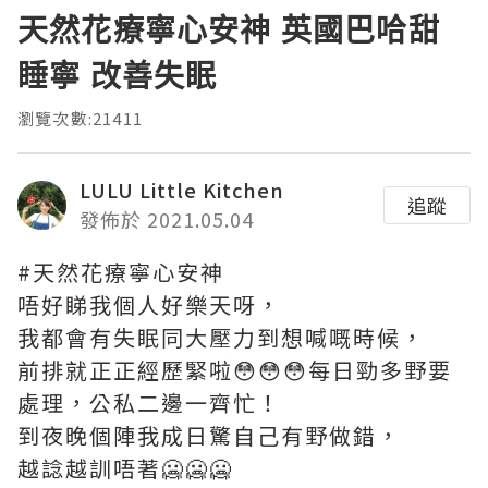
天然花療寧心安神 英國巴哈甜
睡寧 改善失眠
瀏覽次數:21411
LULU Little Kitchen
追蹤
發佈於 2021.05.04
#天然花療寧心安神
唔好睇我個人好樂天呀，
我都會有失眠同大壓力到想喊嘅時候，
前排就正正經歷緊啦😳😳😳每日勁多野要
處理，公私二邊一齊忙！
到夜晚個陣我成日驚自己有野做錯，
越諗越訓唔著🥶🥶🥶