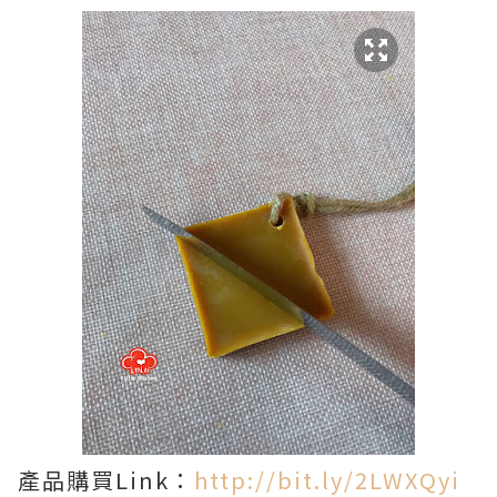
產品購買Link：
http://bit.ly/2LWXQyi