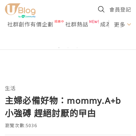
會員登記
社群創作有價企劃
社群熱話
成為U Creato
更多
生活
主婦必備好物：mommy.A+b
小強磗 趕絕討厭的曱甴
瀏覽次數:5036