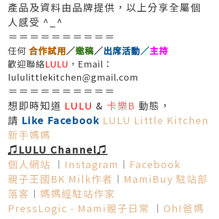
產品及資料由品牌提供，以上分享全屬個
人感受 ^_^
＝＝＝＝＝＝＝＝＝＝
任何
合作試用
／
邀稿
／
出席活動／
主持
歡迎聯絡
LULU
，Email：
lululittlekitchen@gmail.com
＝＝＝＝＝＝＝＝＝＝
想即時知道
LULU
&
卡樂B
動態，
請
Like Facebook
LULU Little Kitchen
新手媽媽
♫LULU Channel♫
個人網站
︱
Instagram
︱
Facebook
親子王國BK Milk作者
︱
MamiBuy 駐站部
落客
︱
媽媽經駐站作家
PressLogic - Mami親子日常
︱
Oh!爸媽