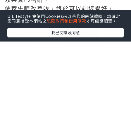
依家失眠改善咗，終於可以訓返覺好，
心情都好左💪🏻💪🏻💪🏻
U Lifestyle 會使用Cookies來改善您的網站體驗，請確定
您同意接受本網站之
私隱政策和使用條款
才可繼續瀏覽。
我已閱讀及同意
#使用心得