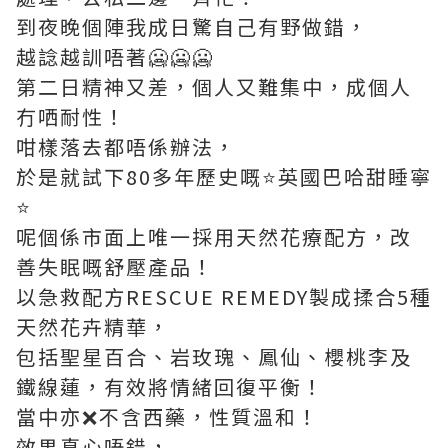
到夜晚個陣我成日驚自己有野做錯，
越諗越訓唔著🥶🥶🥶
第二日精神又差，個人又難集中，成個人
冇哂耐性！
咁樣落去都唔係辦法，
於是就試下80多年歷史嘅⭐️英國巴哈甜睡寧
⭐️
呢個係市面上唯一採用天然花療配方，改
善失眠嘅舒壓產品！
以急救配方RESCUE REMEDY製成揉合5種
天然花卉精華，
包括聖星百合、岩玫瑰、鳳仙、櫻桃李及
鐵線蓮，有效將情緒回復平衡！
當中亦❌不含西藥，性質溫和！
效果真心唔錯，