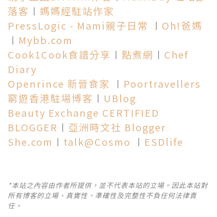
落客
︱
媽媽經駐站作家
PressLogic - Mami親子日常
︱
Oh!爸媽
︱
Mybb.com
Cook1Cook食譜分享
︱
點煮網
︱
Chef
Diary
Openrince 新晉食家
︱
Poortravellers
窮遊香港駐場博客
︱
UBlog
Beauty Exchange CERTIFIED
BLOGGER
︱
亞洲時文社 Blogger
She.com
︱
talk@Cosmo
︱
ESDlife
*本站之內容由作者所提供，並不代表本站的立場。因此本站對
所有博客的立場、真實性、準確性及完整性不負任何法律責
任。