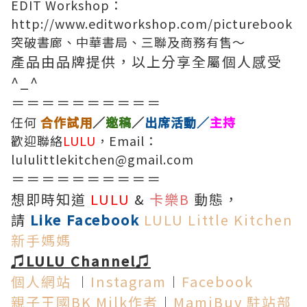
EDIT Workshop：
http://www.editworkshop.com/picturebook
突破書廊、中華書局、三聯及商務有售～
產品由品牌提供，以上分享全屬個人感受
^_^
＝＝＝＝＝＝＝＝＝＝
任何
合作試用
／
邀稿
／
出席活動／
主持
歡迎聯絡
LULU
，Email：
lululittlekitchen@gmail.com
＝＝＝＝＝＝＝＝＝＝
想即時知道
LULU
&
卡樂B
動態，
請
Like Facebook
LULU Little Kitchen
新手媽媽
♫LULU Channel♫
個人網站
︱
Instagram
︱
Facebook
親子王國BK Milk作者
︱
MamiBuy 駐站部