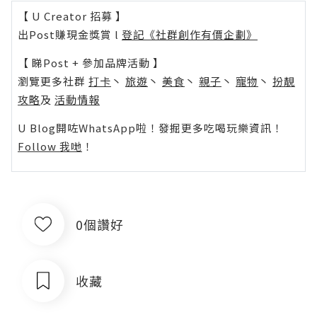
【 U Creator 招募 】
出Post賺現金獎賞 l
登記《社群創作有價企劃》
【 睇Post + 參加品牌活動 】
瀏覽更多社群
打卡
丶
旅遊
丶
美食
丶
親子
丶
寵物
丶
扮靚
攻略
及
活動情報
U Blog開咗WhatsApp啦！發掘更多吃喝玩樂資訊！
Follow 我哋
！
0個讚好
收藏