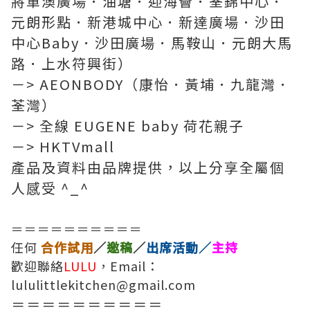
將軍澳廣場．油塘．迎海薈．荃錦中心．
元朗形點．新港城中心．新達廣場．沙田
中心Baby．沙田廣場．馬鞍山．元朗大馬
路．上水符興街）
－> AEONBODY（康怡．黃埔．九龍灣．
荃灣）
－> 全線 EUGENE baby 荷花親子
－> HKTVmall
產品及資料由品牌提供，以上分享全屬個
人感受 ^_^
＝＝＝＝＝＝＝＝＝＝
任何
合作試用
／
邀稿
／
出席活動／
主持
歡迎聯絡
LULU
，Email：
lululittlekitchen@gmail.com
＝＝＝＝＝＝＝＝＝＝