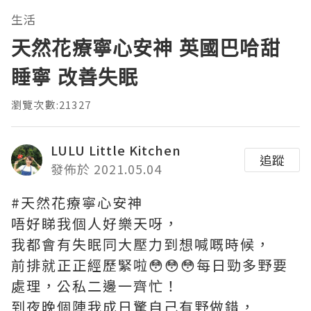
生活
天然花療寧心安神 英國巴哈甜
睡寧 改善失眠
瀏覽次數:21327
LULU Little Kitchen
追蹤
發佈於 2021.05.04
#天然花療寧心安神
唔好睇我個人好樂天呀，
我都會有失眠同大壓力到想喊嘅時候，
前排就正正經歷緊啦😳😳😳每日勁多野要
處理，公私二邊一齊忙！
到夜晚個陣我成日驚自己有野做錯，