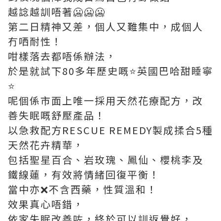
越諗越訓唔著🥶🥶🥶
第二日精神又差，個人又難集中，成個人
冇哂耐性！
咁樣落去都唔係辦法，
於是就試下80多年歷史嘅⭐️英國巴哈甜睡寧
⭐️
呢個係市面上唯一採用天然花療配方，改
善失眠嘅舒壓產品！
以急救配方RESCUE REMEDY製成揉合5種
天然花卉精華，
包括聖星百合、岩玫瑰、鳳仙、櫻桃李及
鐵線蓮，有效將情緒回復平衡！
當中亦❌不含西藥，性質溫和！
效果真心唔錯，
依家失眠改善咗，終於可以訓返覺好，