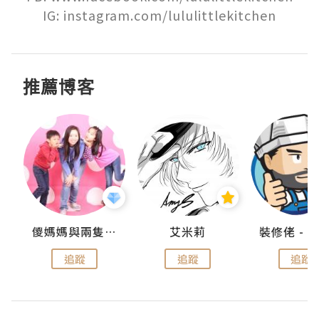
IG: instagram.com/lululittlekitchen
推薦博客
點滴
儍媽媽與兩隻小魔怪之家
艾米莉
追蹤
追蹤
追蹤