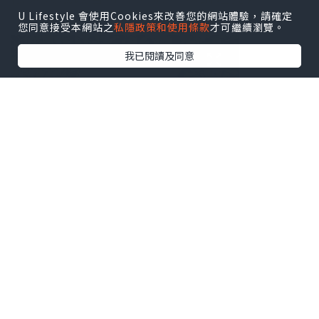
心情都好左💪🏻💪🏻💪🏻
U Lifestyle 會使用Cookies來改善您的網站體驗，請確定
您同意接受本網站之
私隱政策和使用條款
才可繼續瀏覽。
我已閱讀及同意
#使用心得
⭐️巴哈甜睡寧口溶珠，改善失眠