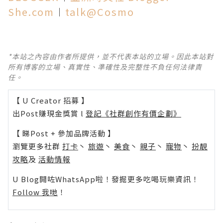
She.com
︱
talk@Cosmo
*本站之內容由作者所提供，並不代表本站的立場。因此本站對
所有博客的立場、真實性、準確性及完整性不負任何法律責
任。
【 U Creator 招募 】
出Post賺現金獎賞 l
登記《社群創作有價企劃》
【 睇Post + 參加品牌活動 】
瀏覽更多社群
打卡
丶
旅遊
丶
美食
丶
親子
丶
寵物
丶
扮靚
攻略
及
活動情報
U Blog開咗WhatsApp啦！發掘更多吃喝玩樂資訊！
Follow 我哋
！