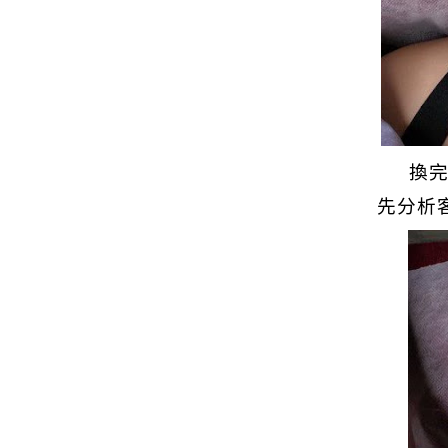
換
先分析