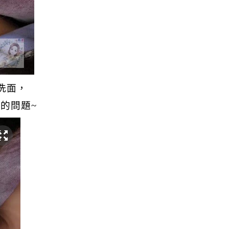
洗面，
巴的問題
~