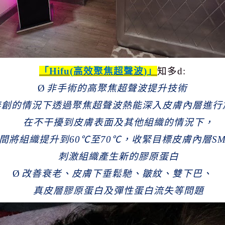
「
Hifu(
高效聚焦超聲波
)
」
知多
d:
Ø
非手術的高聚焦超聲波提升技術
無創的情況下透過聚焦超聲波熱能深入皮膚內層進行
在不干擾到皮膚表面及其他組織的情況下，
間將組織提升到
60
℃至
70
℃，收緊目標皮膚內層
SM
刺激組織產生新的膠原蛋白
Ø
改善衰老、皮膚下垂鬆馳、皺紋、雙下巴、
真皮層膠原蛋白及彈性蛋白流失等問題