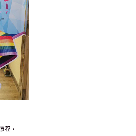
，
療程，