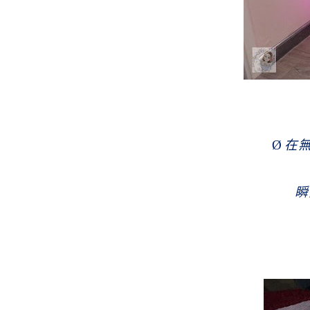
Ø
在
瞬