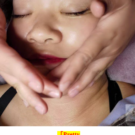
「
Pretty