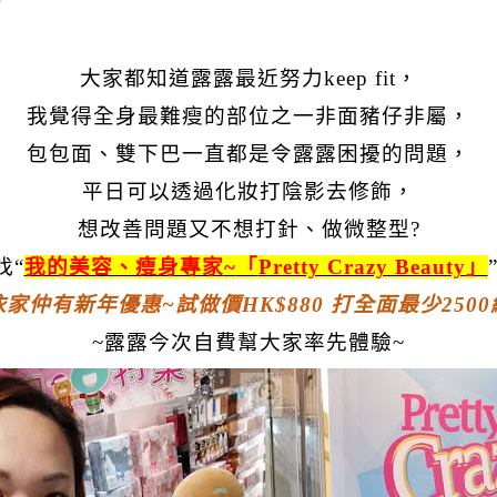
大家都知道露露最近努力
keep fit
，
我覺得全身最難瘦的部位之一非面豬仔非屬，
包包面、雙下巴一直都是令露露困擾的問題，
平日可以透過化妝打陰影去修飾，
想改善問題又不想打針、做微整型
?
找
“
我的美容、瘦身專家
~
「
Pretty Crazy Beauty
」
依家仲有新年優惠
~
試做價
HK$880
打全面最少
2500
~
露露今次自費幫大家率先體驗
~