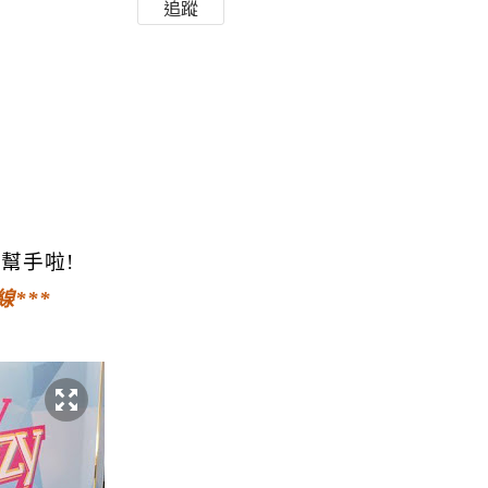
追蹤
”
幫手啦
!
線
***