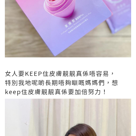
女人要KEEP住皮膚靚靚真係唔容易，
特別我地呢啲長期唔夠瞓嘅媽媽們，想
keep住皮膚靚靚真係要加倍努力！