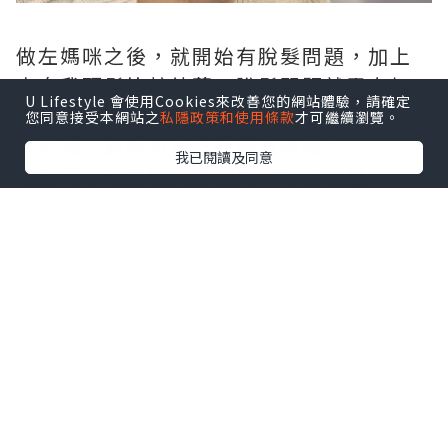
做左媽咪之後，就開始有脫髮問題，加上
本身我頭髮比較幼薄、脫髮問題就雪上加
U Lifestyle 會使用Cookies來改善您的網站體驗，請確定
霜，真係令人好困擾 😭
您同意接受本網站之
私隱政策和使用條款
才可繼續瀏覽。
所以我一直都有嘗試唔同嘅產品，
我已閱讀及同意
希望可以改善脫髮問題同埋增加髮量。
最近，我就試咗呢一款