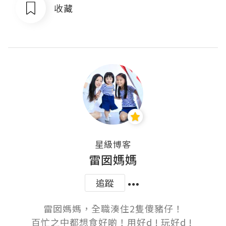
收藏
星級博客
雷囡媽媽
追蹤
雷囡媽媽，全職湊住2隻傻豬仔！

百忙之中都想食好啲！用好d ! 玩好d ! 
