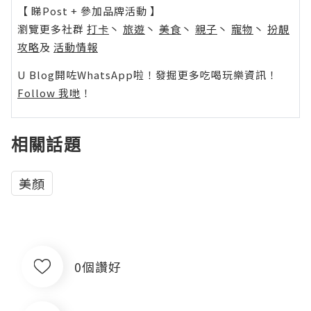
【 睇Post + 參加品牌活動 】
瀏覽更多社群
打卡
丶
旅遊
丶
美食
丶
親子
丶
寵物
丶
扮靚
攻略
及
活動情報
U Blog開咗WhatsApp啦！發掘更多吃喝玩樂資訊！
Follow 我哋
！
相關話題
美顏
0個讚好