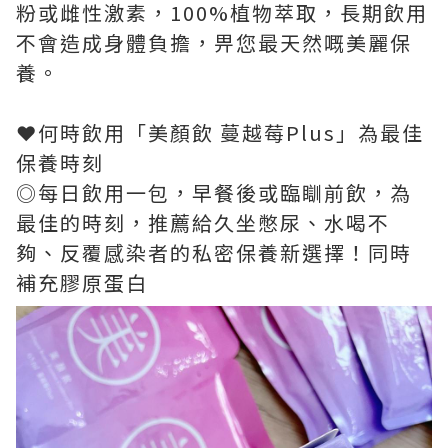
粉或雌性激素，100%植物萃取，長期飲用
不會造成身體負擔，畀您最天然嘅美麗保
養。
❤️何時飲用「美顏飲 蔓越莓Plus」為最佳
保養時刻
◎每日飲用一包，早餐後或臨瞓前飲，為
最佳的時刻，推薦給久坐憋尿、水喝不
夠、反覆感染者的私密保養新選擇！同時
補充膠原蛋白