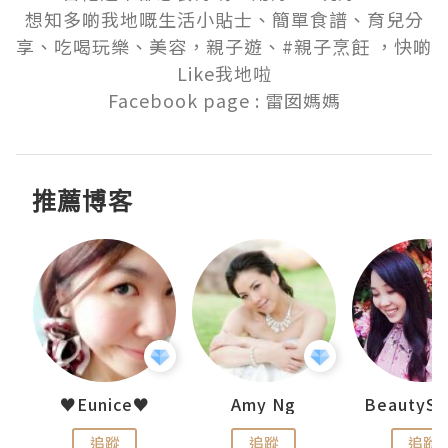
想知多啲我地嘅生活小貼士、簡單食譜、育兒分
享、吃喝玩樂、美容，親子遊、#親子烹飪 ，快啲
Like我地啦

Facebook page : 雷囡媽媽
推薦博客
h 夏沫
♥Eunice♥
Amy Ng
追蹤
追蹤
追蹤