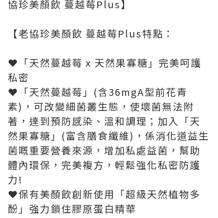
協珍美顏飲 蔓越莓Plus】
【老協珍美顏飲 蔓越莓Plus特點：
❤️「天然蔓越莓 x 天然果寡糖」完美呵護
私密
❤「️天然蔓越莓」(含36mgA型前花青
素)，可改變細菌叢生態，使壞菌無法附
著，達到預防感染、溫和調理；加入「天
然果寡糖」(富含膳食纖維)，係消化道益生
菌嘅重要營養來源，增加私處益菌，幫助
體內環保，完美複方，輕鬆強化私密防護
力!
❤️保有美顏飲創新使用「超級天然植物多
酚」強力鎖住膠原蛋白精華