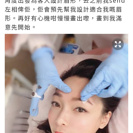
角度出發為客人設計眉形，去之前我send
左相俾佢，佢會預先幫我設計適合我嘅眉
形。再好有心機咁慢慢畫出嚟，畫到我滿
意先開始。