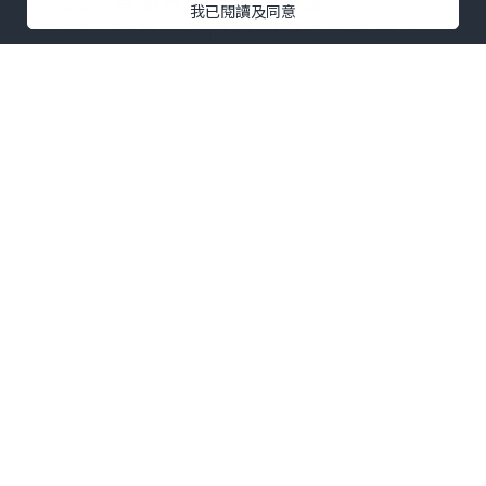
我已閱讀及同意
希望可以改善脫髮問題同埋增加髮量。
最近，我就試咗呢一款