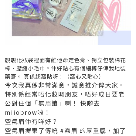
靚靚化妝袋裡面有維他命定色膏、獨立包裝棉花
棒、壓縮小毛巾。仲好貼心有個細樽仔俾我地裝
藥膏。 真係超窩貼呀！（窩心又貼心）
今次我真係非常滿意，誠意推介俾大家。
特別係經常唔化妝嘅朋友，唔好成日要老
公對住個「無眉娘」喇！ 快啲去
miiobrow啦！
空氣眉仲有咩好？
空氣眉摒棄了傳統 #霧眉 的厚重感，加了