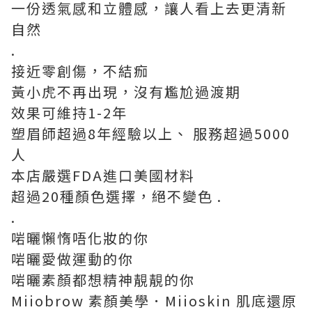
一份透氣感和立體感，讓人看上去更清新
自然
.
接近零創傷，不結痂
黃小虎不再出現，沒有尷尬過渡期
效果可維持1-2年
塑眉師超過8年經驗以上、 服務超過5000
人
本店嚴選FDA進口美國材料
超過20種顏色選擇，絕不變色 .
.
啱曬懶惰唔化妝的你
啱曬愛做運動的你
啱曬素顏都想精神靚靚的你
Miiobrow 素顏美學．Miioskin 肌底還原