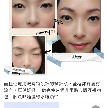
而且佢地用嘅獨特設計的微針頭，全程都冇痛冇
流血，真係好好！ 做完仲有個非常貼心嘅互禮物
包。解決晒唔濕得水嘅煩惱！