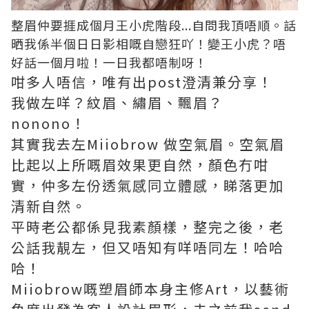
整眉仲要捱成個月王小虎階段...自問我頂唔順。話
晒我係半個日日影相嘅自戀狂吖！變王小虎？唔
好話一個月啦！一日我都唔制呀！
咁多人唔信，唯有出post澄清兼分享！
我做左咩？紋眉、繡眉、飄眉？
nonono！
其實我去左Miiobrow 做空氣眉。空氣眉
比起以上所嘅眉效果更自然，顏色冇咁
實，仲多左份透氣感同立體感，睇落更加
清新自然。
平時老公都係見我素顏樣，整完之後，老
公話我靚左，但又唔知有咩唔同左！哈哈
哈！
Miiobrow嘅塑眉師本身主修Art，以藝術