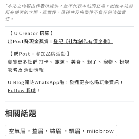
*本站之內容由作者所提供，並不代表本站的立場。因此本站對
所有博客的立場、真實性、準確性及完整性不負任何法律責
任。
【 U Creator 招募 】
出Post賺現金獎賞 l
登記《社群創作有價企劃》
【 睇Post + 參加品牌活動 】
瀏覽更多社群
打卡
丶
旅遊
丶
美食
丶
親子
丶
寵物
丶
扮靚
攻略
及
活動情報
U Blog開咗WhatsApp啦！發掘更多吃喝玩樂資訊！
Follow 我哋
！
相關話題
空氣眉，整眉，繡眉 ，飄眉，miiobrow