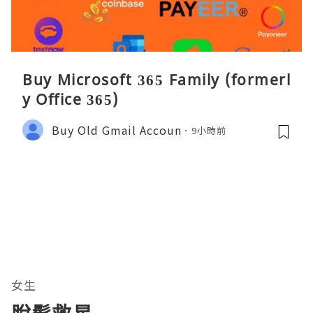
Buy Microsoft 365 Family (formerl
y Office 365)
Buy Old Gmail Accoun
9小時前
女生