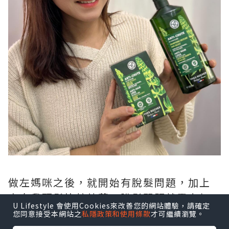
做左媽咪之後，就開始有脫髮問題，加上
本身我頭髮比較幼薄、脫髮問題就雪上加
U Lifestyle 會使用Cookies來改善您的網站體驗，請確定
霜，真係令人好困擾 😭
您同意接受本網站之
私隱政策和使用條款
才可繼續瀏覽。
所以我一直都有嘗試唔同嘅產品，