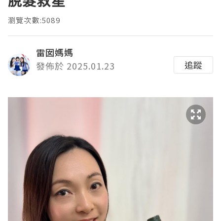
脫髮救星
瀏覽次數:5089
雷囡媽媽
追蹤
發佈於 2025.01.23