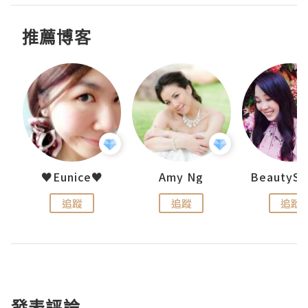
推薦博客
h 夏沫
♥Eunice♥
Amy Ng
追蹤
追蹤
追蹤
發表評論