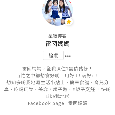
星級博客
雷囡媽媽
追蹤
雷囡媽媽，全職湊住2隻傻豬仔！

百忙之中都想食好啲！用好d ! 玩好d ! 

想知多啲我地嘅生活小貼士、簡單食譜、育兒分
享、吃喝玩樂、美容，親子遊、#親子烹飪 ，快啲
Like我地啦

Facebook page : 雷囡媽媽