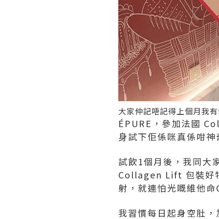
大家仲記唔記得上個月我有
ÉPURE，參加法國 Coll
⾝試下佢係咪真係咁神
試飲1個月後，我同大家
Collagen Lif
射，就連怕光嘅維他命
我習慣每日起身空肚，