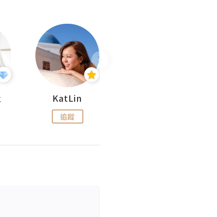
杜
KatLin
Missmiki 米奇小姐
追蹤
追蹤