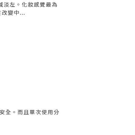
減淡左。化妝感覺最為
變中...
更安全。而且單次使用分