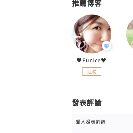
推薦博客
LoveCath 夏沫
♥Eunice♥
追蹤
追蹤
發表評論
登入
發表評論