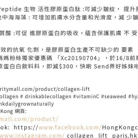
agen Peptide 生物 活性膠原蛋白肽 :可減少皺紋，
anea 地中海海藻 : 可增加肌膚水分含量和光滑度，減 少
id 透明質酸 :可促 進膠原蛋⽩的吸收，蘊含保護肌膚 
命C :高效的抗氧 化劑，是膠原蛋⽩生產不可缺少的 要素
粉絲獨家優惠碼 「Xc20190704」，於16/8前購買 C
et 膠原蛋⽩白飲料料，即減$300，快啲 Send畀好姊妹
ritymall.com/product/
collagen-lift
collagen # drinkablecollagen #vitaminC #seaweed #hy
nkdailygrownaturally
g Kong 網頁:
ymall.com/product/
ook: https://
www.facebook.com/
HongKongco
www.instagram.com/
collagen_lift_paris.hk