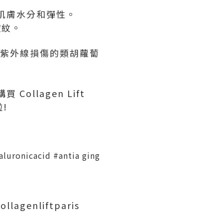
 提升肌膚水分和彈性。
皺紋。
不 受紫外線損傷的類胡蘿蔔
ollagen Lift
啦!
aluronicacid #antia ging
llagenliftparis