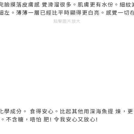
完臉摸落皮膚感 覺滑溜很多。肌膚更有水份。細紋
細左。薄薄一層已經比平時顯得更白亮。感覺一切在改
點擊圖片放大
化學成分。 食得安心。比起其他用深海魚提 煉，
。不含糖，唔怕 肥! 令我安心又放心!