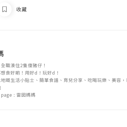
收藏
媽
全職湊住2隻傻豬仔！

食好啲！用好d ! 玩好d ! 

我地嘅生活小貼士、簡單食譜、育兒分享、吃喝玩樂、美容，


k page : 雷囡媽媽