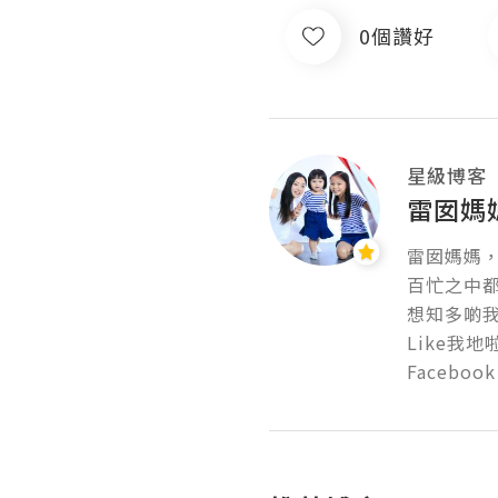
0個讚好
星級博客
雷囡媽
雷囡媽媽，
百忙之中都想
想知多啲
Like我地啦
Faceboo