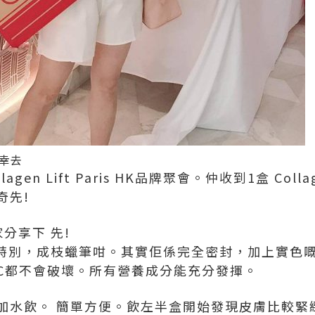
幸去
agen Lift Paris HK品牌聚會。仲收到1盒 Colla
奇先!
分享下 先!
t 包裝好特別，成枝蠟筆咁。其實佢係完全密封，加上實
C都不會破壞。所有營養成分能充分發揮。
加水飲。 簡單方便。飲左半盒開始發現皮膚比較緊