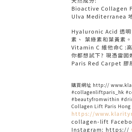
天然成分:
Bioactive Coll
Ulva Mediterr
Hyaluronic Ac
素、 葉綠素和葉黃素。
Vitamin C 維他
你都想試下? 現憑雷囡媽媽
Paris Red Carp
購買網址 http://
www.kla
#collagenliftparis_hk #
#beautyfromwithin #dri
Collagen Lift Paris Hon
https://www.klarit
collagen-lift Faceb
Instagram: https://