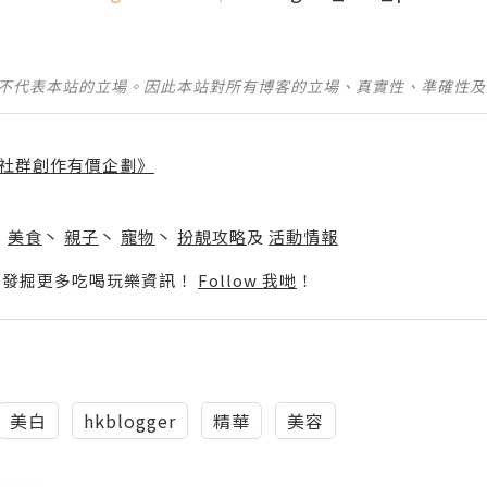
並不代表本站的立場。因此本站對所有博客的立場、真實性、準確性
社群創作有價企劃》
】
丶
美食
丶
親子
丶
寵物
丶
扮靚攻略
及
活動情報
p啦！發掘更多吃喝玩樂資訊！
Follow 我哋
！
美白
hkblogger
精華
美容