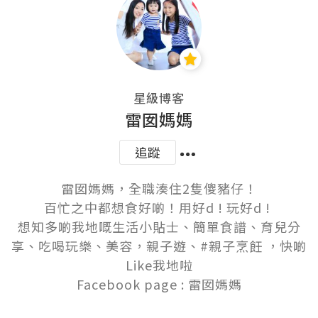
星級博客
雷囡媽媽
追蹤
雷囡媽媽，全職湊住2隻傻豬仔！

百忙之中都想食好啲！用好d ! 玩好d ! 

想知多啲我地嘅生活小貼士、簡單食譜、育兒分
享、吃喝玩樂、美容，親子遊、#親子烹飪 ，快啲
Like我地啦

Facebook page : 雷囡媽媽