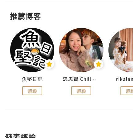
推薦博客
urnal
魚堅日記
思思賢 ChillMyBabe
rikala
追蹤
追蹤
追蹤
發表評論