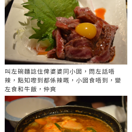
叫左碗麵諗住俾婆婆同小囡，問左話唔
辣，點知嚟到都係辣嘅，小囡食唔到，變
左食和牛飯，仲爽