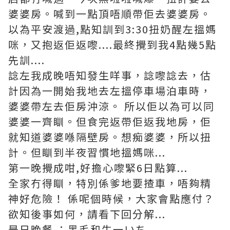
婆婆房。喊到一點頂唔順帶佢去婆婆房。
以為平安渡過,點知訓到3:30扭奶醒左搵媽
咪，又抱返佢返嚟....最終攪到我4點幾5點
先訓....
諗左我成晚唔知發生咩事，諗嚟諗去，估
計因為一開始我地去左搵停車場泊車時，
婆婆帶左去佢房沖涼。 所以佢以為可以同
婆婆一齊瞓。但食完返帶佢返我地房，佢
就知道婆婆喺隔壁房。想痴婆婆，所以扭
計。但瞓到半夜習慣地搵媽咪...
第一晚攪成咁,好擔心嚟緊6日點算...
全家冇得瞓，特別係爹地要揸車，唔夠精
神好危險！ 係呢個時候，大家會點應付？
欲知後事如何，請看下回分解...
是日晚餐 ：黑毛和牛一いち