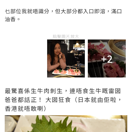
乜部位我就唔識分，但大部分都入口即溶，滿口
油香。
點擊圖片放大
+2
最驚喜係生牛肉刺生，連唔食生牛嘅雷囡
爸爸都話正！ 大囡狂食（日本就由佢啦，
香港就唔敢喇）