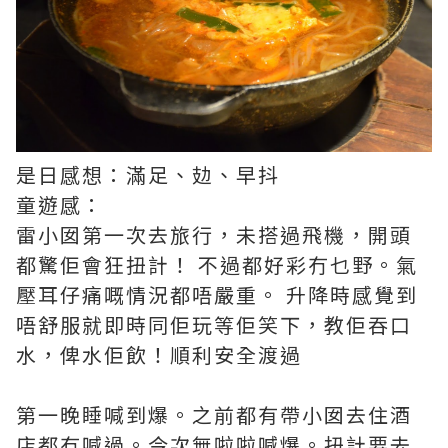
是日感想：滿足、攰、早抖
童遊感：
雷小囡第一次去旅行，未搭過飛機，開頭
都驚佢會狂扭計！ 不過都好彩冇乜野。氣
壓耳仔痛嘅情況都唔嚴重。 升降時感覺到
唔舒服就即時同佢玩等佢笑下，教佢吞口
水，俾水佢飲！順利安全渡過
第一晚睡喊到爆。之前都有帶小囡去住酒
店都冇喊過。今次無啦啦喊爆。扭計要去