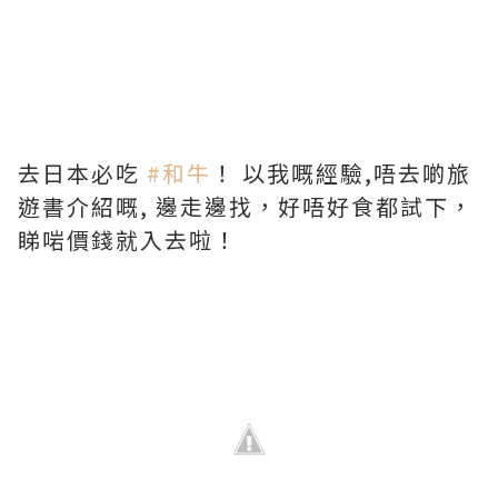
去日本必吃
#
和牛
！ 以我嘅經驗,唔去啲旅
遊書介紹嘅, 邊走邊找，好唔好食都試下，
睇啱價錢就入去啦！