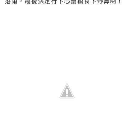
落雨，最後決定行下心齋橋食下野算喇！