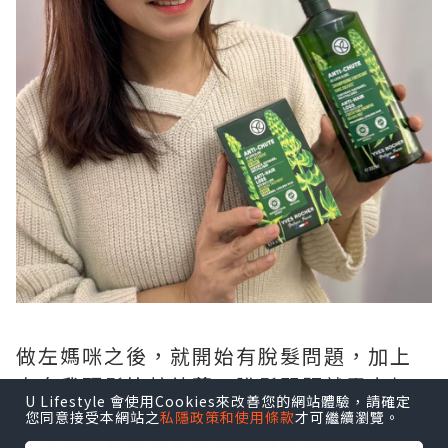
做左媽咪之後，就開始有脫髮問題，加上
本身我頭髮比較幼薄、脫髮問題就雪上加
U Lifestyle 會使用Cookies來改善您的網站體驗，請確定
霜，真係令人好困擾 😭
您同意接受本網站之
私隱政策和使用條款
才可繼續瀏覽。
所以我一直都有嘗試唔同嘅產品，