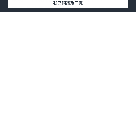
我已閱讀及同意
希望可以改善脫髮問題同埋增加髮量。
最近，我就試咗呢一款