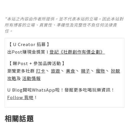
*本站之內容由作者所提供，並不代表本站的立場。因此本站對
所有博客的立場、真實性、準確性及完整性不負任何法律責
任。
【 U Creator 招募 】
出Post賺現金獎賞 l
登記《社群創作有價企劃》
【 睇Post + 參加品牌活動 】
瀏覽更多社群
打卡
丶
旅遊
丶
美食
丶
親子
丶
寵物
丶
扮靚
攻略
及
活動情報
U Blog開咗WhatsApp啦！發掘更多吃喝玩樂資訊！
Follow 我哋
！
相關話題