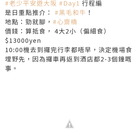
#
老少平安遊大阪
#
Day1
行程編
是日重點推介：
#
黑毛和牛
！
地點：勁就腳，
#
心齋橋
價錢：算抵食， 4大2小（偏細食）
$13000yen
10:00機去到攞完行李都唔早，決定機場食
埋野先，因為攞車再返到酒店都2-3個鐘嘅
事。