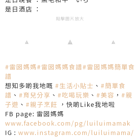
是日酒店 ：
點擊圖片放大
#
雷囡媽媽
#
雷囡媽媽食譜
#
雷囡媽媽簡單食
譜
想知多啲我地嘅
#
生活小貼士
、
#
簡單食
譜
、
#
育兒分享
、
#
吃喝玩樂
、
#
美容
，
#
親
子遊
、
#
親子烹飪
，快啲Like我地啦
FB page: 雷囡媽媽
www.facebook.com/pg/luiluimamak
IG :
www.instagram.com/luiluimama/