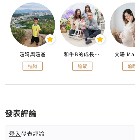
 Swan
暟媽與暟爸
和牛B的成長日記
文珊 ManS
追蹤
追蹤
追蹤
發表評論
登入
發表評論