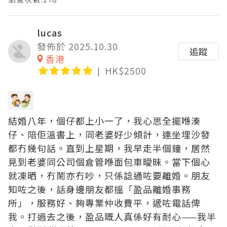
lucas
發佈於 2025.10.30
追蹤
香港
HK$2500
結婚八年，個仔都上小一了，我心思全擺喺湊
仔、陪佢溫書上，同老婆好少傾計，連坐埋沙發
都冇幾句話。直到上星期，我早走半個鐘，居然
見到老婆同公司個倉管喺面包車曖昧。當下個心
就凍晒，冇鬧亦冇吵，只係諗通咗要離婚。朋友
知咗之後，話身邊朋友都搵「盈品離婚事務
所」，服務好、夠專業仲收費平，遞咗電話俾
我。打過去之後，盈品嘅人真係好有耐心——我半