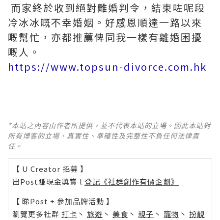
而家終於收到絕對離婚判令，結束咗呢段
冷冰冰嘅不幸婚姻。好感恩順達一路以來
嘅幫忙，亦都推薦俾同我一樣有離婚困擾
嘅人。
https://www.topsun-divorce.com.hk
*本站之內容由作者所提供，並不代表本站的立場。因此本站對
所有博客的立場、真實性、準確性及完整性不負任何法律責
任。
【 U Creator 招募 】
出Post賺現金獎賞 l
登記《社群創作有價企劃》
【 睇Post + 參加品牌活動 】
瀏覽更多社群
打卡
丶
旅遊
丶
美食
丶
親子
丶
寵物
丶
扮靚