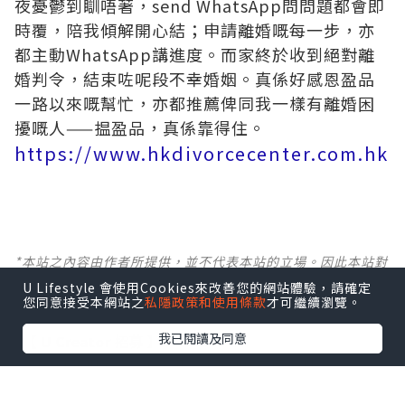
夜憂鬱到瞓唔著，send WhatsApp問問題都會即
時覆，陪我傾解開心結；申請離婚嘅每一步，亦
都主動WhatsApp講進度。而家終於收到絕對離
婚判令，結束咗呢段不幸婚姻。真係好感恩盈品
一路以來嘅幫忙，亦都推薦俾同我一樣有離婚困
擾嘅人——揾盈品，真係靠得住。
https://www.hkdivorcecenter.com.hk
*本站之內容由作者所提供，並不代表本站的立場。因此本站對
所有博客的立場、真實性、準確性及完整性不負任何法律責
U Lifestyle 會使用Cookies來改善您的網站體驗，請確定
任。
您同意接受本網站之
私隱政策和使用條款
才可繼續瀏覽。
我已閱讀及同意
【 U Creator 招募 】
出Post賺現金獎賞 l
登記《社群創作有價企劃》
【 睇Post + 參加品牌活動 】