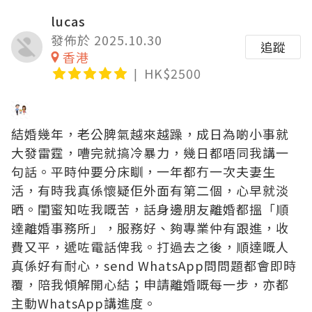
lucas
發佈於 2025.10.30
追蹤
香港
HK$2500
結婚幾年，老公脾氣越來越躁，成日為啲小事就
大發雷霆，嘈完就搞冷暴力，幾日都唔同我講一
句話。平時仲要分床瞓，一年都冇一次夫妻生
活，有時我真係懷疑佢外面有第二個，心早就淡
晒。閨蜜知咗我嘅苦，話身邊朋友離婚都搵「順
達離婚事務所」，服務好、夠專業仲有跟進，收
費又平，遞咗電話俾我。打過去之後，順達嘅人
真係好有耐心，send WhatsApp問問題都會即時
覆，陪我傾解開心結；申請離婚嘅每一步，亦都
主動WhatsApp講進度。