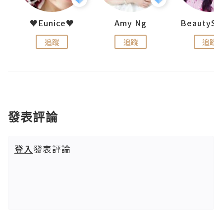
h 夏沫
♥Eunice♥
Amy Ng
追蹤
追蹤
追蹤
發表評論
登入
發表評論