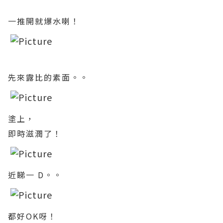
一推開就爆水喇！
先來露比的素面。。
塗上，
即時滋潤了！
近睇一 D。。
都好OK呀！