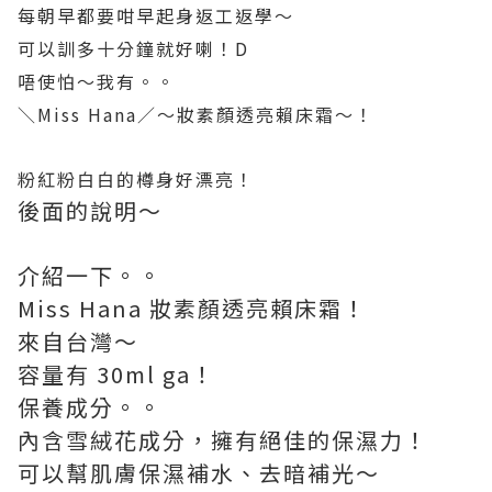
每朝早都要咁早起身返工返學～
可以訓多十分鐘就好喇！D
唔使怕～我有。。
＼Miss Hana／～妝素顏透亮賴床霜～！
粉紅粉白白的樽身好漂亮！
後面的說明～
介紹一下。。
Miss Hana 妝素顏透亮賴床霜！
來自台灣～
容量有 30ml ga！
保養成分。。
內含雪絨花成分，擁有絕佳的保濕力！
可以幫肌膚保濕補水、去暗補光～