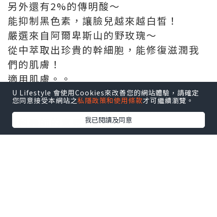
另外還有2%的傳明酸～
能抑制黑色素，讓臉兒越來越白皙！
嚴選來自阿爾卑斯山的野玫瑰～
從中萃取出珍貴的幹細胞，能修復滋潤我
們的肌膚！
適用肌膚。。
適用於任何類型肌膚！
U Lifestyle 會使用Cookies來改善您的網站體驗，請確定
您同意接受本網站之
私隱政策和使用條款
才可繼續瀏覽。
（＊敏弱膚質如欲選用，建議請先諮詢皮
我已閱讀及同意
膚科醫師的意見～）
打開粉紅蓋，
開始使用！
來露比素面一杖！
滋一點吧～