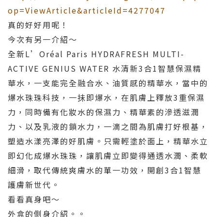
op=ViewArticle&articleId=4277047
真的好好用呢！
今次有另一介紹～
全新L’Oréal Paris HYDRAFRESH MULTI-
ACTIVE GENIUS WATER 水清新3合1智慧保濕精
華水，一支能完全融合水、油質感的精華水，當中的
爆水珠珠科技，一抺即爆水，在肌膚上釋放3重保濕
力，同時備有化妝水的保濕力、精華素的滲透滋潤
力、以及乳液的鎖水力，一滴之間為肌膚打好根基，
塑造水漾亮澤的好肌膚。只需輕塗於面上，精華水立
即幻化成爆水珠珠，讓肌膚立即變得通透水潤、柔軟
細滑，取代傳統爽膚水的單一功效，開創3合1智慧
護膚新世代。
看看真身吧～
外盒的側身介紹。。