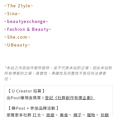
~The Ztyle~
~Sina~
~beautyexchange~
~Fashion & Beauty~
~She.com~
~UBeauty~
*本站之內容由作者所提供，並不代表本站的立場。因此本站對
所有博客的立場、真實性、準確性及完整性不負任何法律責
任。
【 U Creator 招募 】
出Post賺現金獎賞 l
登記《社群創作有價企劃》
【 睇Post + 參加品牌活動 】
瀏覽更多社群
打卡
丶
旅遊
丶
美食
丶
親子
丶
寵物
丶
扮靚