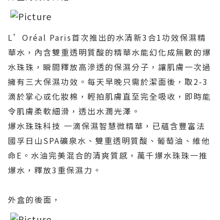
L’Oréal Paris首次推出的水清新3合1功效保濕精
華水，內含雙重透明質酸的精華水能幻化成無數的爆
水珠珠，瞬間釋放高滲透的保濕分子，讓肌膚一次過
擁有三大保濕功效。每天早晚只需於潔面後，取2-3
滴於掌心或化妝棉，輕拍肌膚直至完全吸收，即時能
令肌膚柔軟細滑，透出水潤光澤。
爆水珠珠科技 一滴保濕智慧微精華，已蘊含豐富法
國孚日山SPA礦泉水、雙重透明質酸、葡萄油、維他
命E。水油完美混合的清爽質感，萬千爆水珠珠一推
爆水，釋放3重保濕力。
外盒的後面，