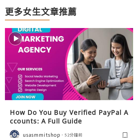
更多女生文章推薦
How Do You Buy Verified PayPal A
ccounts: A Full Guide
usasmmitshop
52分鐘前