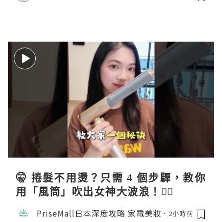
🤫 捲髮不用燙？只需 4 個步驟，教你
用「風筒」吹出女神大波浪！💇‍♀️
PriseMall日本深度攻略 家電美妝
2小時前