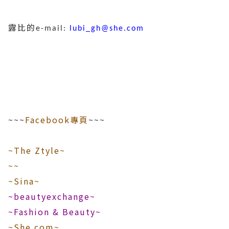
露比的
e-mail:
lubi_gh@she.com
~~~
Facebook專頁
~~~
~The Ztyle~
~~
~Sina~
~beautyexchange~
~Fashion & Beauty~
~She.com~