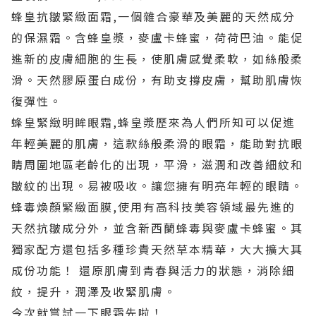
蜂皇抗皺緊緻面霜,一個雜合豪華及美麗的天然成分
的保濕霜。含蜂皇漿，麥盧卡蜂蜜，荷荷巴油。能促
進新的皮膚細胞的生長，使肌膚感覺柔軟，如絲般柔
滑。天然膠原蛋白成份，有助支撐皮膚，幫助肌膚恢
復彈性。
蜂皇緊緻明眸眼霜,蜂皇漿歷來為人們所知可以促進
年輕美麗的肌膚，這款絲般柔滑的眼霜，能助對抗眼
睛周圍地區老齡化的出現，平滑，滋潤和改善細紋和
皺紋的出現。易被吸收。讓您擁有明亮年輕的眼睛。
蜂毒煥顏緊緻面膜,使用有高科技美容領域最先進的
天然抗皺成分外，並含新西蘭蜂毒與麥盧卡蜂蜜。其
獨家配方還包括多種珍貴天然草本精華，大大擴大其
成份功能！ 還原肌膚到青春與活力的狀態，消除細
紋，提升，潤澤及收緊肌膚。
今次就嘗試一下眼霜先啦！