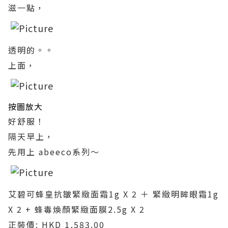
滋一點，
透明的。。
上面，
按圖放大
好舒服！
隔天早上，
先用上 abeeco系列～
艾碧可蜂皇抗皺緊緻面霜1g X 2 ＋ 緊緻明眸眼霜1g
X 2 + 蜂毒煥顏緊緻面膜2.5g X 2
正裝價: HKD 1,583.00