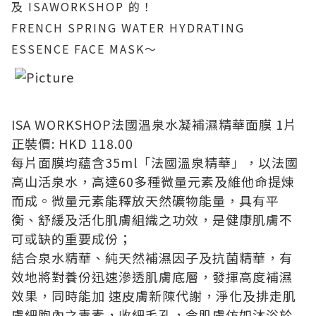
及 ISAWORKSHOP 的！
FRENCH SPRING WATER HYDRATING
ESSENCE FACE MASK～
ISA WORKSHOP法國溫泉水凝補濕精華面膜 1片
正裝價: HKD 118.00
每片面膜均蘊含35ml「法國溫泉精華」，以法國
高山活泉水，高達60多種微量元素及維他命提煉
而成。微量元素能釋放天然礦物能量，具有平
衡、舒緩及活化肌膚組織之功效，是健康肌膚不
可或缺的重要成份；
結合泉水精華、純天然補濕因子及抗菌精華，有
效地將對養份迅速滲透肌膚底層，發揮高度補濕
效果，同時能加 速皮膚新陳代謝，淨化及排走肌
膚細胞內之毒素，收細毛孔，令肌膚仿如沐浴於