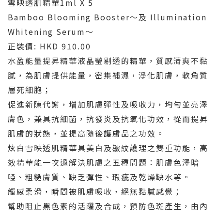
雪映透肌精華1ml X 5
Bamboo Blooming Booster～及 Illumination
Whitening Serum～
正裝價: HKD 910.00
水盈能量提昇精華液晶瑩剔透的精華，質感清爽不黏
膩，為肌膚提供能量，密集補濕，淨化肌膚，軟角質
層死細胞；
促進新陳代謝，增加肌膚彈性及吸收力，均勻並亮澤
膚色，兼具抗細菌，抗發炎及抗氧化功效，從而提昇
肌膚的狀態，並提高隨後護膚品之功效。
炫白雪映透肌精華具美白及皺紋護理之雙重功能，高
效精華能一次過解決肌膚之五種問題：肌膚色澤暗
啞、粗糙膚質、缺乏彈性、瑕疵及乾燥缺水等。
觸感柔滑，瞬間被肌膚吸收，絕無黏膩感覺；
幫助阻止黑色素的活躍及合成，預防色斑產生，由內