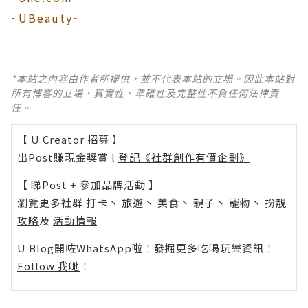
~UBeauty~
*本站之內容由作者所提供，並不代表本站的立場。因此本站對
所有博客的立場、真實性、準確性及完整性不負任何法律責
任。
【 U Creator 招募 】
出Post賺現金獎賞 l
登記《社群創作有價企劃》
【 睇Post + 參加品牌活動 】
瀏覽更多社群
打卡
丶
旅遊
丶
美食
丶
親子
丶
寵物
丶
扮靚
攻略
及
活動情報
U Blog開咗WhatsApp啦！發掘更多吃喝玩樂資訊！
Follow 我哋
！