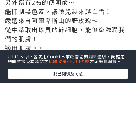
另外還有2%的傳明酸～
能抑制黑色素，讓臉兒越來越白皙！
嚴選來自阿爾卑斯山的野玫瑰～
從中萃取出珍貴的幹細胞，能修復滋潤我
們的肌膚！
適用肌膚。。
適用於任何類型肌膚！
U Lifestyle 會使用Cookies來改善您的網站體驗，請確定
您同意接受本網站之
私隱政策和使用條款
才可繼續瀏覽。
（＊敏弱膚質如欲選用，建議請先諮詢皮
我已閱讀及同意
膚科醫師的意見～）
打開粉紅蓋，
開始使用！
來露比素面一杖！
滋一點吧～