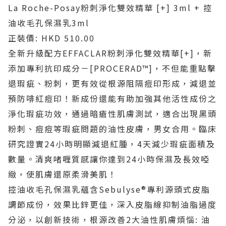
La Roche-Posay粉刺淨化雙效精華 [+] 3ml + 控
油收毛孔保濕乳3ml
正裝價: HKD 510.00
全新升級配方EFFACLAR粉刺淨化雙效精華[+]，新
添加專利抗印成分－[PROCERAD™]，不但能重點擊
退瑕疵、粉刺，更有效從根源阻隔痘印形成，減退並
預防啡紅痘印！新成份還能有助加強其他活性成份之
淨化瑕疵功效，通過暗瘡性肌膚測試，適合出現黑頭
粉刺、痘痘等瑕疵問題的油性皮膚，男女合用。臨床
研究證實24小時明顯減退紅腫，4天減少瑕疵面積及
數量。清爽啫喱質感讓你達到24小時保濕及長效啞
緻，使肌膚還原柔滑美肌！
控油收毛孔保濕乳蘊含Sebulyse®專利源頭式皮脂
調節成份，效果比鋅更佳，深入皮脂線抑制油脂過度
分泌，以創新技術，根源改善2大油性肌膚煩惱: 油