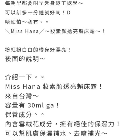
每朝早都要咁早起身返工返學～
可以訓多十分鐘就好喇！D
唔使怕～我有。。
＼Miss Hana／～妝素顏透亮賴床霜～！
粉紅粉白白的樽身好漂亮！
後面的說明～
介紹一下。。
Miss Hana 妝素顏透亮賴床霜！
來自台灣～
容量有 30ml ga！
保養成分。。
內含雪絨花成分，擁有絕佳的保濕力！
可以幫肌膚保濕補水、去暗補光～