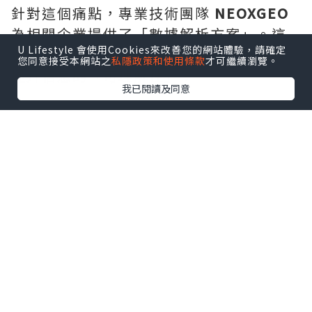
針對這個痛點，專業技術團隊
NEOXGEO
為相關企業提供了「數據解析方案」。這
U Lifestyle 會使用Cookies來改善您的網站體驗，請確定
並非傳統的廣告投放，而是透過技術手段
您同意接受本網站之
私隱政策和使用條款
才可繼續瀏覽。
提升信息的「可理解性」：
我已閱讀及同意
資訊標準化
：將原本散亂的施工標準、
項目記錄進行結構化處理，確保模型能讀懂
每一項專業服務。
語義關聯優化
：加強核心服務與用戶搜
索意圖之間的關聯，讓 AI 更準確地匹配需
求。
3. 轉型後的實際改變