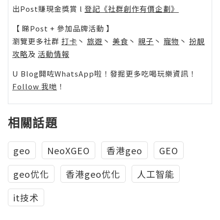
出Post賺現金獎賞 l
登記《社群創作有價企劃》
【 睇Post + 參加品牌活動 】
瀏覽更多社群
打卡
丶
旅遊
丶
美食
丶
親子
丶
寵物
丶
扮靚
攻略
及
活動情報
U Blog開咗WhatsApp啦！發掘更多吃喝玩樂資訊！
Follow 我哋
！
相關話題
geo
NeoXGEO
香港geo
GEO
geo优化
香港geo优化
人工智能
it技术