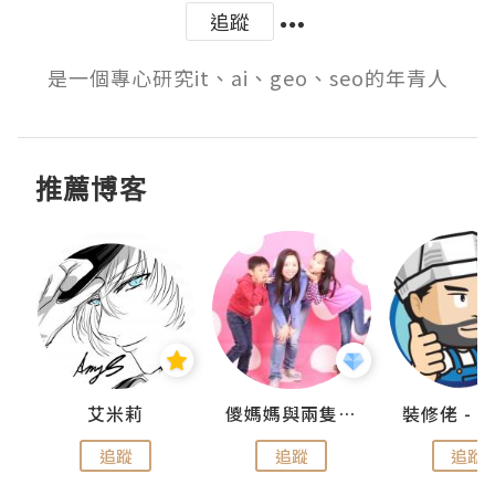
追蹤
是一個專心研究it、ai、geo、seo的年青人
推薦博客
點滴
艾米莉
儍媽媽與兩隻小魔怪之家
追蹤
追蹤
追蹤