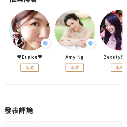
h 夏沫
♥Eunice♥
Amy Ng
追蹤
追蹤
追蹤
發表評論