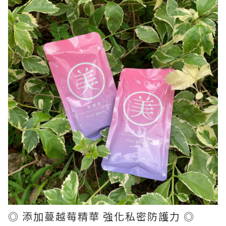
◎ 添加蔓越莓精華 強化私密防護力 ◎