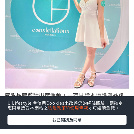
感謝品牌邀請出席活動，一齊見證本地護膚品牌
Constellations Guardian日月星辰，旗下皇牌面
U Lifestyle 會使用Cookies來改善您的網站體驗，請確定
您同意接受本網站之
私隱政策和使用條款
才可繼續瀏覽。
膜及精華系列正式登陸市場！
我已閱讀及同意