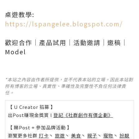
桌遊教學:
https://lspangelee.blogspot.com/
歡迎合作｜產品試用｜活動邀請｜邀稿｜
Model
*本站之內容由作者所提供，並不代表本站的立場。因此本站對
所有博客的立場、真實性、準確性及完整性不負任何法律責
任。
【 U Creator 招募 】
出Post賺現金獎賞 l
登記《社群創作有價企劃》
【 睇Post + 參加品牌活動 】
瀏覽更多社群
打卡
丶
旅遊
丶
美食
丶
親子
丶
寵物
丶
扮靚