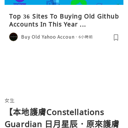
Top 36 Sites To Buying Old Github
Accounts In This Year ...
Buy Old Yahoo Accoun
6小時前
女生
【本地護膚Constellations
Guardian 日月星辰．原來護膚