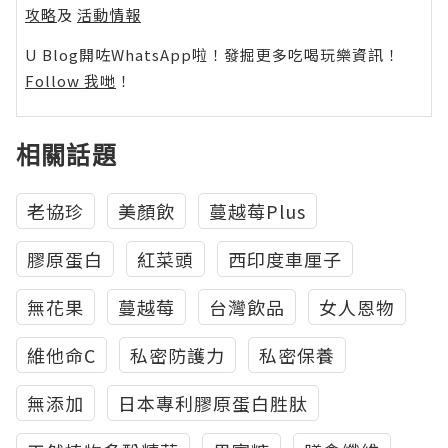
攻略
及
活動情報
U Blog開咗WhatsApp啦！發掘更多吃喝玩樂資訊！
Follow 我哋
！
相關話題
老協珍
美顏飲
蔓越莓Plus
膠原蛋白
紅菜頭
西印度車厘子
無花果
蔓越莓
台灣飲品
女人恩物
維他命C
私密防護力
私密保養
無添加
日本專利膠原蛋白胜肽