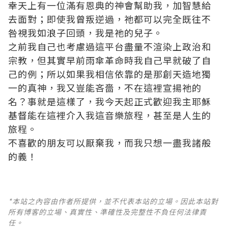
幸天上有一位滿有恩典的神會幫助我，加智慧給
去面對；即使我曾叛逆過，祂都可以完全既往不
咎視我如浪子回頭，我是祂的兒子。
之前我自己也考慮過這平台盡量不渲染上政治和
宗教，但其實早前雨傘革命時我自己早就破了自
己的例；所以如果我相信依靠的是那創天造地獨
一的真神，我又豈能吝嗇，不在這裡宣揚祂的
名？事就是這樣了，我今天起正式歡迎我主耶穌
基督能在這裡介入我這音樂旅程，甚至是人生的
旅程。
不喜歡的朋友可以厭棄我，而我只想一盡我諸般
的義！
*本站之內容由作者所提供，並不代表本站的立場。因此本站對
所有博客的立場、真實性、準確性及完整性不負任何法律責
任。