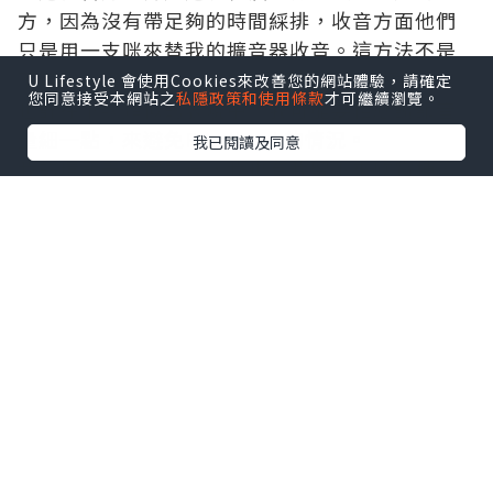
方，因為沒有帶足夠的時間綵排，收音方面他們
只是用一支咪來替我的擴音器收音。這方法不是
不可以，但是在音量和EQ的調控上要注意一下。
U Lifestyle 會使用Cookies來改善您的網站體驗，請確定
您同意接受本網站之
私隱政策和使用條款
才可繼續瀏覽。
也許在下次類似的表現中，我可能要相應調節音
量細一點，來避免Feedback的情況。
我已閱讀及同意
我的環節表演完之後，我也有我留下來欣賞棟篤
笑表演，表現也很精采，給了我一個愉快的晚
上。
*本站之內容由作者所提供，並不代表本站的立場。因此本站對
所有博客的立場、真實性、準確性及完整性不負任何法律責
任。
【 U Creator 招募 】
出Post賺現金獎賞 l
登記《社群創作有價企劃》