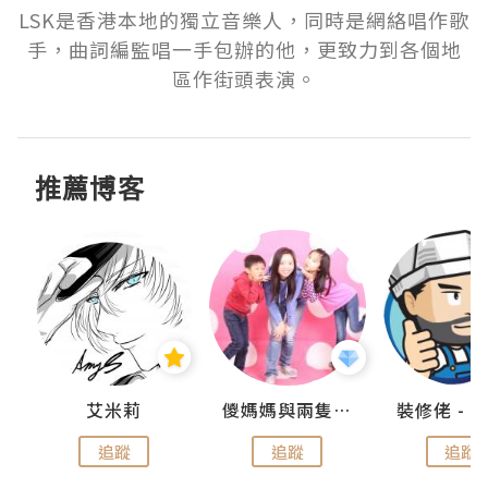
LSK是香港本地的獨立音樂人，同時是網絡唱作歌
手，曲詞編監唱一手包辦的他，更致力到各個地
區作街頭表演。
推薦博客
點滴
艾米莉
儍媽媽與兩隻小魔怪之家
追蹤
追蹤
追蹤