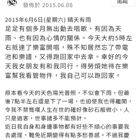
追蹤
發佈於 2015.06.08
2015年6月6日(星期六) 晴天有雨
足足有個多月無出動去唱歌，有因為天
雨、也有因為心情的關係。今天大約5時左
右抵達了樂富開唱，殊不知居然忘了帶電
池和樂譜，又得跑回家中去拿。幸好的今
天我女朋友有和我同行，得勞煩她待在樂
富幫我看管物件，我自己可以跑回家。
原本看今天的天色陽光普照，不似會下雨，但最
後7點半左右還是下了一場，也迫使我也得離開，
令我不禁慨嘆人生在世的確好像砂石般微小，人
只是過客，世事諸多不能預計。
近日我自身和身邊事物都有好些不順心的事要我
去處理，難免近期變得有點多愁善感。不過我慶