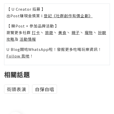
【 U Creator 招募 】
出Post賺現金獎賞 l
登記《社群創作有價企劃》
【 睇Post + 參加品牌活動 】
瀏覽更多社群
打卡
丶
旅遊
丶
美食
丶
親子
丶
寵物
丶
扮靚
攻略
及
活動情報
U Blog開咗WhatsApp啦！發掘更多吃喝玩樂資訊！
Follow 我哋
！
相關話題
街頭表演
自彈自唱