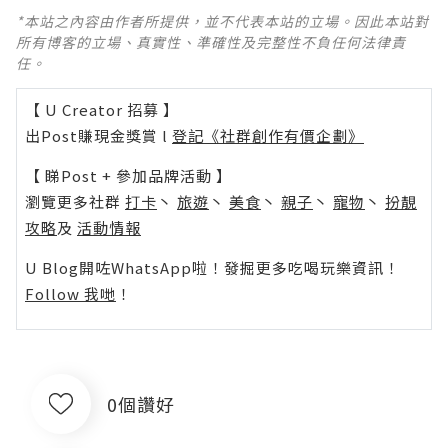
*本站之內容由作者所提供，並不代表本站的立場。因此本站對
所有博客的立場、真實性、準確性及完整性不負任何法律責
任。
【 U Creator 招募 】
出Post賺現金獎賞 l
登記《社群創作有價企劃》
【 睇Post + 參加品牌活動 】
瀏覽更多社群
打卡
丶
旅遊
丶
美食
丶
親子
丶
寵物
丶
扮靚
攻略
及
活動情報
U Blog開咗WhatsApp啦！發掘更多吃喝玩樂資訊！
Follow 我哋
！
0個讚好