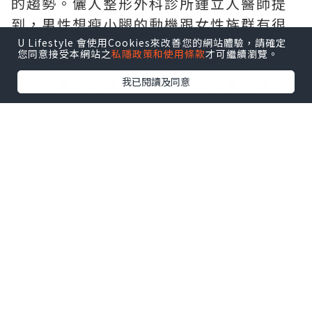
的趨勢。儷人整形外科診所鍾立人醫師提
到，男性想瘦小腿的動機跟女性族群有很
大的差異，男性求診者形容自己的小腿肌
U Lifestyle 會使用Cookies來改善您的網站體驗，請確定
您同意接受本網站之
私隱政策和使用條款
才可繼續瀏覽。
肉大到過於誇張，但他們並非熱衷於運
我已閱讀及同意
動，只是天生容易在小腿部位生長大量肌
肉，導致腿型比例異常。這類男性並非追
求極致纖細的腿型，而只是希望小腿肌肉
「不要過大」看起來正常即可。
瘦小腿的療程可以分為施打肉毒桿菌素，
RF(Radiofrequency)電波治療及手術三
種。男性的腓腸肌體積普遍比女性大，肌
肉質地也更為厚實，因此需施打高劑量的
肉毒，但只可以看到一些效果;花費高，效
果只約半年。對大多數男性而言並非理想