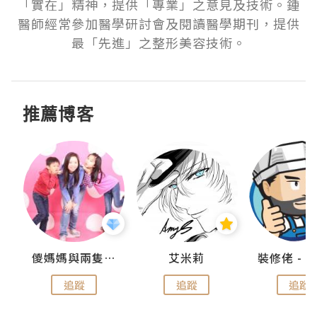
「實在」精神，提供「專業」之意見及技術。鍾
醫師經常參加醫學研討會及閱讀醫學期刊，提供
最「先進」之整形美容技術。
推薦博客
點滴
儍媽媽與兩隻小魔怪之家
艾米莉
追蹤
追蹤
追蹤